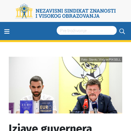
≡
Foto: Slavko Midzor/PIXSELL
Izjave guvernera