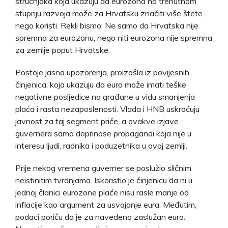
stručnjaka koja ukazuju da eurozona na trenutnom
stupnju razvoja može za Hrvatsku značiti više štete
nego koristi. Rekli bismo: Ne samo da Hrvatska nije
spremna za eurozonu, nego niti eurozona nije spremna
za zemlje poput Hrvatske.
Postoje jasna upozorenja, proizašla iz povijesnih
činjenica, koja ukazuju da euro može imati teške
negativne posljedice na građane u vidu smanjenja
plaća i rasta nezaposlenosti. Vlada i HNB uskraćuju
javnost za taj segment priče, a ovakve izjave
guvernera samo doprinose propagandi koja nije u
interesu ljudi, radnika i poduzetnika u ovoj zemlji.
Prije nekog vremena guverner se poslužio sličnim
neistinitim tvrdnjama. Iskoristio je činjenicu da ni u
jednoj članici eurozone plaće nisu rasle manje od
inflacije kao argument za usvajanje eura. Međutim,
podaci poriču da je za navedeno zaslužan euro.