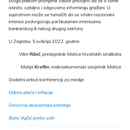
stoga prilikom promjene valute pristojno da se o tome
istinito, ozbiljno i odgovorno informiraju građani. U
suprotnom može se tumačiti da se vitalni nacionalni
interesi podvrgavaju partikularnim interesima
bankarskog ili nekog drugog sektora.
U Zagrebu, 5.svibnja 2022. godine
Vilim
Ribić
, predsjednik Matice hrvatskih sindikata
Matija
Kroflin
, makroekonomski savjetnik Matice
Dodatni prilozi konferenciji za medije:
Odnos plaća i inflacije
Osnovna ekonomska kretanja
Boris Vujčić protiv svih