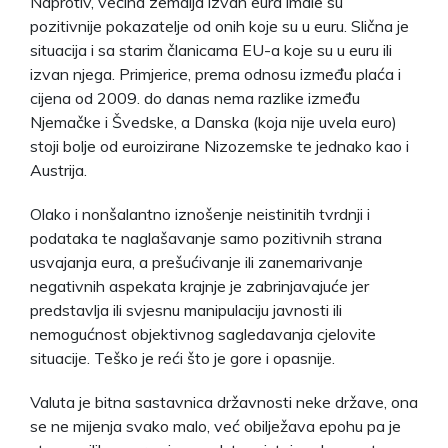
Naprotiv, većina zemalja izvan eura imale su
pozitivnije pokazatelje od onih koje su u euru. Slična je
situacija i sa starim članicama EU-a koje su u euru ili
izvan njega. Primjerice, prema odnosu između plaća i
cijena od 2009. do danas nema razlike između
Njemačke i Švedske, a Danska (koja nije uvela euro)
stoji bolje od euroizirane Nizozemske te jednako kao i
Austrija.
Olako i nonšalantno iznošenje neistinitih tvrdnji i
podataka te naglašavanje samo pozitivnih strana
usvajanja eura, a prešućivanje ili zanemarivanje
negativnih aspekata krajnje je zabrinjavajuće jer
predstavlja ili svjesnu manipulaciju javnosti ili
nemogućnost objektivnog sagledavanja cjelovite
situacije. Teško je reći što je gore i opasnije.
Valuta je bitna sastavnica državnosti neke države, ona
se ne mijenja svako malo, već obilježava epohu pa je