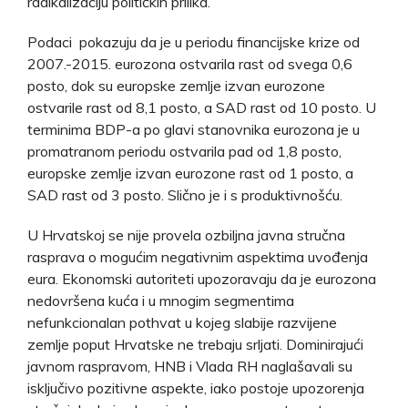
radikalizaciju političkih prilika.
Podaci pokazuju da je u periodu financijske krize od
2007.-2015. eurozona ostvarila rast od svega 0,6
posto, dok su europske zemlje izvan eurozone
ostvarile rast od 8,1 posto, a SAD rast od 10 posto. U
terminima BDP-a po glavi stanovnika eurozona je u
promatranom periodu ostvarila pad od 1,8 posto,
europske zemlje izvan eurozone rast od 1 posto, a
SAD rast od 3 posto. Slično je i s produktivnošću.
U Hrvatskoj se nije provela ozbiljna javna stručna
rasprava o mogućim negativnim aspektima uvođenja
eura. Ekonomski autoriteti upozoravaju da je eurozona
nedovršena kuća i u mnogim segmentima
nefunkcionalan pothvat u kojeg slabije razvijene
zemlje poput Hrvatske ne trebaju srljati. Dominirajući
javnom raspravom, HNB i Vlada RH naglašavali su
isključivo pozitivne aspekte, iako postoje upozorenja