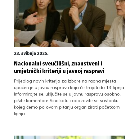
23. svibnja 2025.
Nacionalni sveučilišni, znanstveni i
umjetnički kriteriji u javnoj raspravi
Prijedlog novih kriterija za izbore na radna mjesta
upućen je u javnu raspravu koja će trajati do 13. lipnja.
Informirajte se, uključite se u javnu raspravu osobno,
pišite komentare Sindikatu i odazovite se sastanku
kojeg ćemo po ovom pitanju organizirati početkom
lipnja