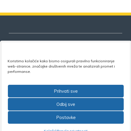
Nezavisni sindikat znanosti i visokog
Koristimo kolačiće kako bismo osigurali pravilno funkcioniranje
obrazovanja
web-stranice, značajke društvenih mreža te analizirali promet i
performanse.
Adresa:
Florijana Andrašeca 18A / VI kat
• 10 000
Zagreb •
Tel:
+385 1 4847 337
•
Email:
uprava@nsz.hr
•
Facebook:
NSZVO
Prihvati sve
Odbij sve
Postavke
©2026 Nezavisni sindikat znanosti i visokog obrazovanja
Kolačići
Pravila privatnosti