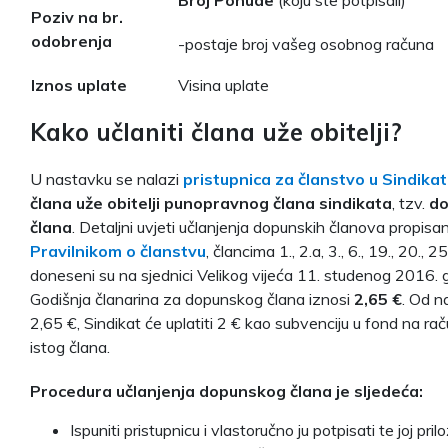
Poziv na br.
odobrenja
-postaje broj vašeg osobnog računa
Iznos uplate
Visina uplate
Kako učlaniti člana uže obitelji?
U nastavku se nalazi
pristupnica za članstvo u Sindika
člana uže obitelji punopravnog člana sindikata
, tzv.
d
člana
. Detaljni uvjeti učlanjenja dopunskih članova propisan
Pravilnikom o članstvu
, člancima 1., 2.a, 3., 6., 19., 20., 25
doneseni su na sjednici Velikog vijeća 11. studenog 2016. 
Godišnja članarina za dopunskog člana iznosi
2,65 €
. Od n
2,65 €, Sindikat će uplatiti 2 € kao subvenciju u fond na ra
istog člana.
Procedura učlanjenja dopunskog člana je sljedeća:
Ispuniti pristupnicu i vlastoručno ju potpisati te joj pril