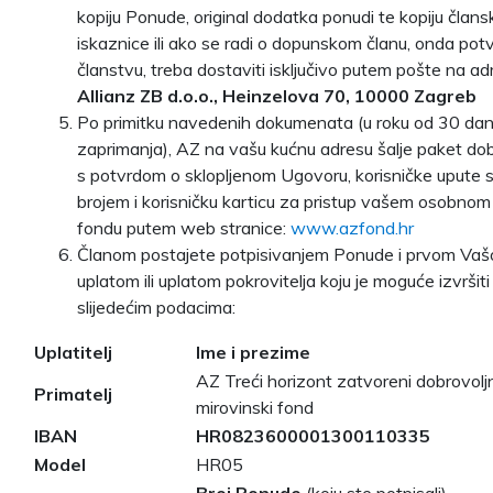
kopiju Ponude, original dodatka ponudi te kopiju člans
iskaznice ili ako se radi o dopunskom članu, onda pot
članstvu, treba dostaviti isključivo putem pošte na ad
Allianz ZB d.o.o., Heinzelova 70, 10000 Zagreb
Po primitku navedenih dokumenata (u roku od 30 da
zaprimanja), AZ na vašu kućnu adresu šalje paket do
s potvrdom o sklopljenom Ugovoru, korisničke upute 
brojem i korisničku karticu za pristup vašem osobnom
fondu putem web stranice:
www.azfond.hr
Članom postajete potpisivanjem Ponude i prvom Va
uplatom ili uplatom pokrovitelja koju je moguće izvršit
slijedećim podacima:
Uplatitelj
Ime i prezime
AZ Treći horizont zatvoreni dobrovoljn
Primatelj
mirovinski fond
IBAN
HR0823600001300110335
Model
HR05
Broj Ponude
(koju ste potpisali)