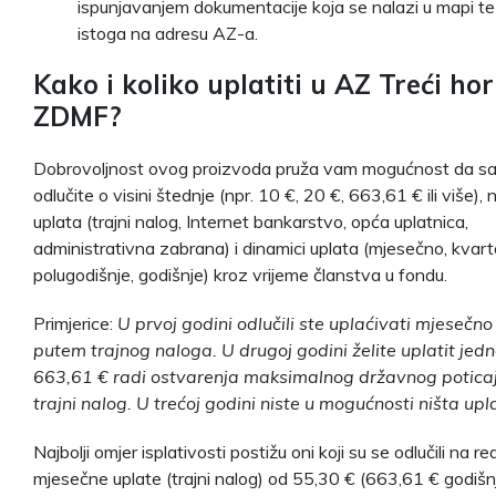
ispunjavanjem dokumentacije koja se nalazi u mapi te
istoga na adresu AZ-a.
Kako i koliko uplatiti u AZ Treći ho
ZDMF?
Dobrovoljnost ovog proizvoda pruža vam mogućnost da s
odlučite o visini štednje (npr. 10 €, 20 €, 663,61 € ili više), 
uplata (trajni nalog, Internet bankarstvo, opća uplatnica,
administrativna zabrana) i dinamici uplata (mjesečno, kvart
polugodišnje, godišnje) kroz vrijeme članstva u fondu.
Primjerice:
U prvoj godini odlučili ste uplaćivati mjesečno
putem trajnog naloga. U drugoj godini želite uplatit jed
663,61 € radi ostvarenja maksimalnog državnog poticaja
trajni nalog. U trećoj godini niste u mogućnosti ništa upla
Najbolji omjer isplativosti postižu oni koji su se odlučili na r
mjesečne uplate (trajni nalog) od 55,30 € (663,61 € godišn