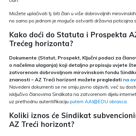
Možete uplaćivati tj. biti član u više dobrovoljnih mirovinski
no samo po jednom je moguće ostvariti državna poticajna 
Kako doći do Statuta i Prospekta A
Trećeg horizonta?
Dokumente (Statut, Prospekt, Ključni podaci za članov
o načelima ulaganja) koji detaljno propisuju uvjete št
zatvorenom dobrovoljnom mirovinskom fondu Sindik
znanosti – AZ Treći horizont možete pregledati
na ov
Navedeni dokumenti se ne smiju javno objaviti, već su dost
isključivo članovima Sindikata na zatvorenom dijelu interne
uz prethodnu autentifikaciju
putem AAI@EDU obrasca
.
Koliki iznos će Sindikat subvencioni
AZ Treći horizont?