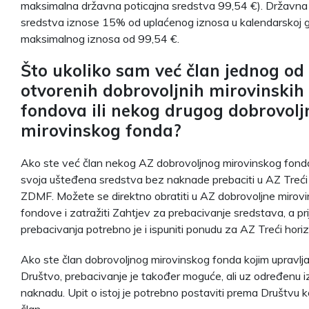
maksimalna državna poticajna sredstva 99,54 €). Državna 
sredstva iznose 15% od uplaćenog iznosa u kalendarskoj go
maksimalnog iznosa od 99,54 €.
Što ukoliko sam već član jednog od
otvorenih dobrovoljnih mirovinskih
fondova ili nekog drugog dobrovol
mirovinskog fonda?
Ako ste već član nekog AZ dobrovoljnog mirovinskog fond
svoja ušteđena sredstva bez naknade prebaciti u AZ Treći
ZDMF. Možete se direktno obratiti u AZ dobrovoljne mirov
fondove i zatražiti Zahtjev za prebacivanje sredstava, a pri
prebacivanja potrebno je i ispuniti ponudu za AZ Treći horiz
Ako ste član dobrovoljnog mirovinskog fonda kojim upravlj
Društvo, prebacivanje je također moguće, ali uz određenu i
naknadu. Upit o istoj je potrebno postaviti prema Društvu 
član.