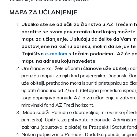
MAPA ZA UČLANJENJE
Ukoliko ste se odlučili za članstvo u AZ Trećem 
obratite se svom povjereniku kod kojeg možete 
mapu za učlanjenje.
U slučaju da želite da Vam 
dostavljene na kućnu adresu, molim da se javite
Tajništvo
e-mailom
s točnim podacima i AZ će po
mapu na adresu koju navedete.
Oni članovi koji žele učlaniti i
članove uže obitelji
od
preuzeti mapu i za njih kod povjerenika. Dopunski član 
uže obitelji, prethodno mora ispuniti pristupnicu za čla
uplatiti članarinu od 2,65 € (detaljna procedura ispod)
toga popunjava ponudu AZ-a za učlanjenje u zatvore
mirovinski fond AZ Treći horizont.
Mapa sadrži: Ponudu o dobrovoljnoj mirovinskoj štednji
primjerka), Upitnik za prihvatitelja ponude, Administra
zabranu (obustava iz plaće) te Prospekt i Statut fond
Nakon potpisivanja Ponude i Dodatka ponudi, original 