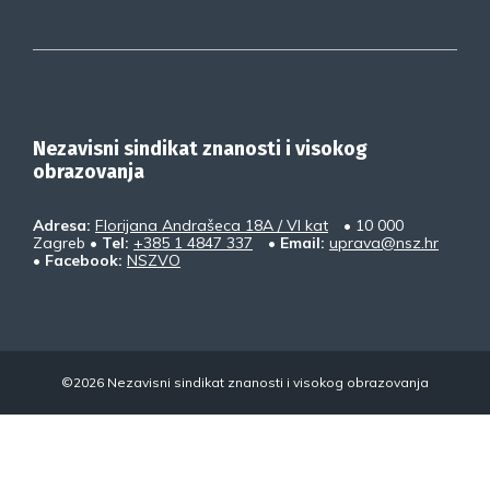
Nezavisni sindikat znanosti i visokog
obrazovanja
Adresa:
Florijana Andrašeca 18A / VI kat
• 10 000
Zagreb •
Tel:
+385 1 4847 337
•
Email:
uprava@nsz.hr
•
Facebook:
NSZVO
©2026 Nezavisni sindikat znanosti i visokog obrazovanja