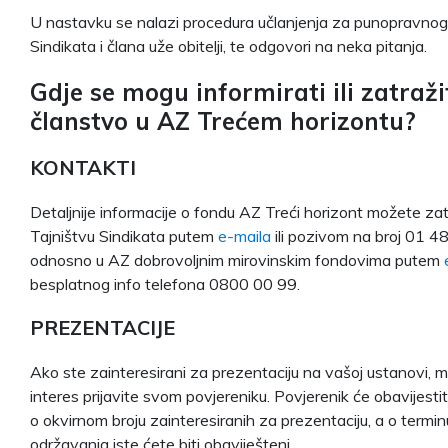
U nastavku se nalazi procedura učlanjenja za punopravnog
Sindikata i člana uže obitelji, te odgovori na neka pitanja.
Gdje se mogu informirati ili zatraži
članstvo u AZ Trećem horizontu?
KONTAKTI
Detaljnije informacije o fondu AZ Treći horizont možete zatr
Tajništvu Sindikata putem
e-maila
ili pozivom na broj 01 4
odnosno u AZ dobrovoljnim mirovinskim fondovima putem
besplatnog info telefona 0800 00 99.
PREZENTACIJE
Ako ste zainteresirani za prezentaciju na vašoj ustanovi, 
interes prijavite svom povjereniku. Povjerenik će obavijestit
o okvirnom broju zainteresiranih za prezentaciju, a o termin
održavanja iste ćete biti obaviješteni.