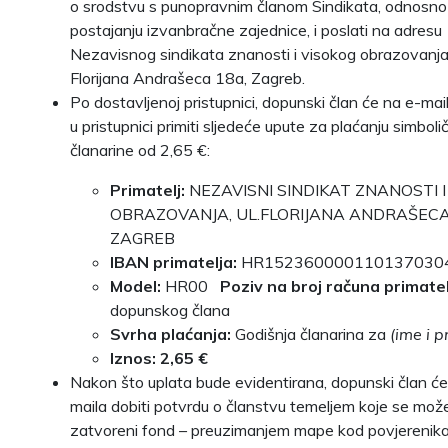
o srodstvu s punopravnim članom Sindikata, odnosno
postajanju izvanbračne zajednice, i poslati na adresu
Nezavisnog sindikata znanosti i visokog obrazovanja:
Florijana Andrašeca 18a, Zagreb.
Po dostavljenoj pristupnici, dopunski član će na e-ma
u pristupnici primiti sljedeće upute za plaćanju simboli
članarine od 2,65 €:
Primatelj:
NEZAVISNI SINDIKAT ZNANOSTI 
OBRAZOVANJA, UL.FLORIJANA ANDRAŠECA
ZAGREB
IBAN primatelja:
HR152360000110137030
Model:
HR00
Poziv na broj računa primatel
dopunskog člana
Svrha plaćanja:
Godišnja članarina za
(ime i 
Iznos: 2,65 €
Nakon što uplata bude evidentirana, dopunski član ć
maila dobiti potvrdu o članstvu temeljem koje se može 
zatvoreni fond – preuzimanjem mape kod povjerenika