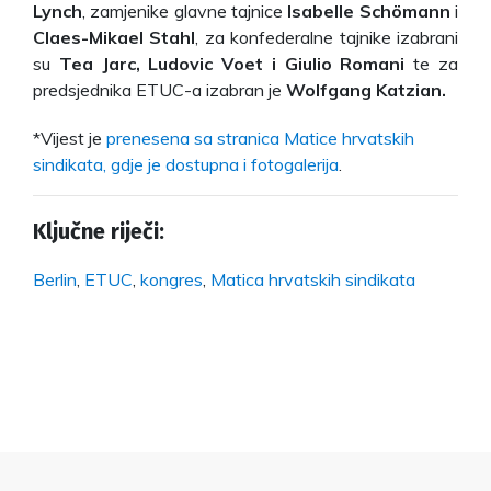
Lynch
, zamjenike glavne tajnice
Isabelle Schömann
i
Claes-Mikael Stahl
, za konfederalne tajnike izabrani
su
Tea Jarc, Ludovic Voet i Giulio Romani
te za
predsjednika ETUC-a izabran je
Wolfgang Katzian.
*Vijest je
prenesena sa stranica Matice hrvatskih
sindikata, gdje je dostupna i fotogalerija
.
Ključne riječi:
Berlin
,
ETUC
,
kongres
,
Matica hrvatskih sindikata