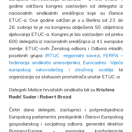
godine održava kongres sastavljen od delegata iz
nacionalnih sindikalnih središnjica koje su članice
ETUC-a. Ove godine održan je u u Berlinu od 23. do
26. svibnja te je na kongresu obilježena 50. obljetnica
djelovanja ETUC-a. Kongres je bio sastavljen od preko
600 delegata iz nacionalnih središnjica iz 41 europske
zemlje, ETUC-ovih Ženskog odbora i Odbora mladih,
posebnih grupa:
IRTUC -regionalni savezi
,
FERPA –
federacija sindikata umirovljenika
,
Eurocadres -Vijeće
europskog rukovodećeg i stručnog osoblja
te
organizacija sa statusom promatrača unutar ETUC-a.
Delegati Matice hrvatskih sindikata bili su
Kristina
Radić Sudar
i
Robert Brozd
.
Četiri dana delegati, zastupnici i potpredsjednica
Europskog parlamenta, predsjednik i članovi Europskog
gospodarskog i socijalnog odbora, generalni direktor
BusinessEurope – europske konfederacije