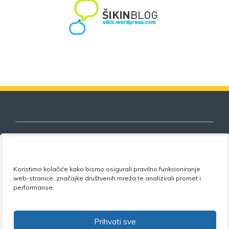
Nezavisni sindikat znanosti i visokog
Koristimo kolačiće kako bismo osigurali pravilno funkcioniranje
obrazovanja
web-stranice, značajke društvenih mreža te analizirali promet i
performanse.
Adresa:
Florijana Andrašeca 18A / VI kat
• 10 000
Zagreb •
Tel:
+385 1 4847 337
•
Email:
uprava@nsz.hr
•
Facebook:
NSZVO
Prihvati sve