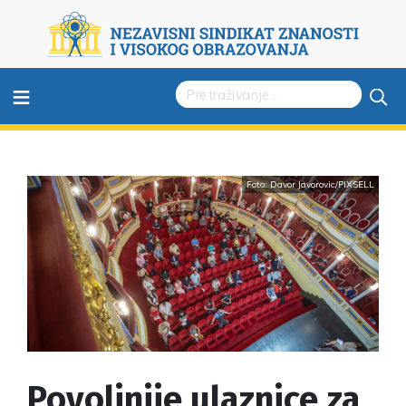
≡
Foto: Davor Javorovic/PIXSELL
Povoljnije ulaznice za