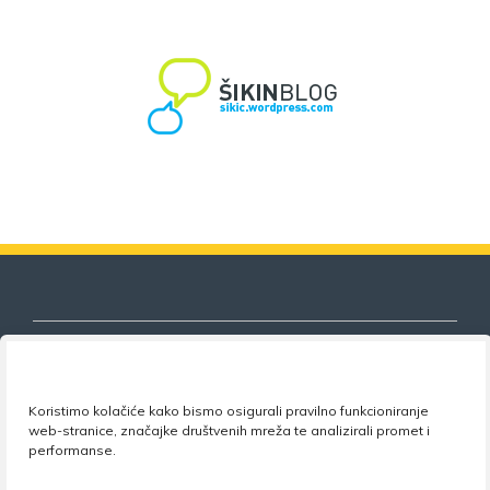
Koristimo kolačiće kako bismo osigurali pravilno funkcioniranje
Nezavisni sindikat znanosti i visokog
web-stranice, značajke društvenih mreža te analizirali promet i
obrazovanja
performanse.