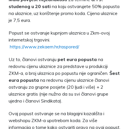
studenog u 20 sati
na koju ostvarujete 50% popusta
na ulaznice, uz korištenje promo koda. Cijena ulaznice
je 7,5 eura.
Popust se ostvaruje kupnjom ulaznica u Zkm-ovoj
internetskoj trgovini.
https://www.zekaem.hr/raspored/
Uz to, članovi ostvaruju
pet eura popusta
na
redovnu cijenu ulaznice za predstave u produkciji
ZKM-a, a broj ulaznica po popustu nije ograničen.
Šest
eura popusta
na redovnu cijenu ulaznice članovi
ostvaruju za grupne posjete (20 ljudi i više) + 2
ulaznice gratis (nije nužno da su svi članovi grupe
ujedno i članovi Sindikata).
Ovaj popust ostvaruje se na blagajni kazališta i
webshopu ZKM-a upotrebom koda. Za više
informacija o tome kako ostvariti pravo na ovaj popust,