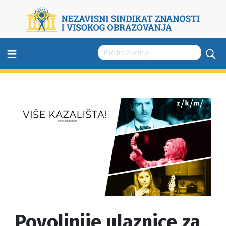
≡
Povoljnije ulaznice za