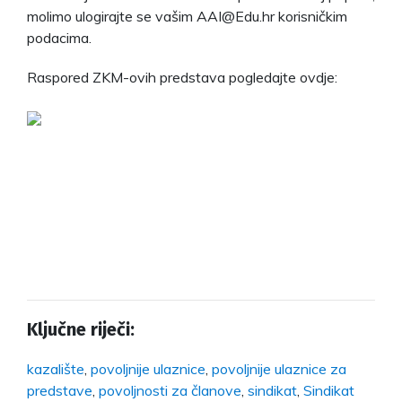
molimo ulogirajte se vašim AAI@Edu.hr korisničkim
podacima.
Raspored ZKM-ovih predstava pogledajte ovdje:
Ključne riječi:
kazalište
,
povoljnije ulaznice
,
povoljnije ulaznice za
predstave
,
povoljnosti za članove
,
sindikat
,
Sindikat