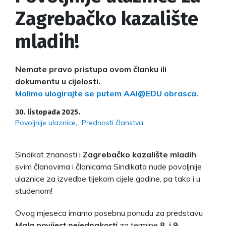
Zagrebačko kazalište
mladih!
Nemate pravo pristupa ovom članku ili
dokumentu u cijelosti.
Molimo ulogirajte se putem AAI@EDU obrasca.
30. listopada 2025.
Povoljnije ulaznice
Prednosti članstva
Sindikat znanosti i
Zagrebačko kazalište mladih
svim članovima i članicama Sindikata nude povoljnije
ulaznice za izvedbe tijekom cijele godine, pa tako i u
studenom!
Ovog mjeseca imamo posebnu ponudu za predstavu
Mala povijest nejednakosti
za termine
8. i 9.