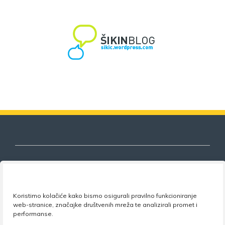
Nezavisni sindikat znanosti i visokog
Koristimo kolačiće kako bismo osigurali pravilno funkcioniranje
obrazovanja
web-stranice, značajke društvenih mreža te analizirali promet i
performanse.