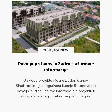
11. veljače 2025.
Povoljniji stanovi u Zadru – ažurirane
informacije
U sklopu projekta Mocire Zadar, članovi
Sindikata imaju mogućnost kupnje 5 stanova po
povoljnijoj cijeni. Za sve informacije o projektu u
što kraćem roku potrebno se javiti u Sigma
Zadar d.o.o., a uvjeti pod kojima se povoljnost
može ostvariti definirani su objavljenim
Pravilnikom.