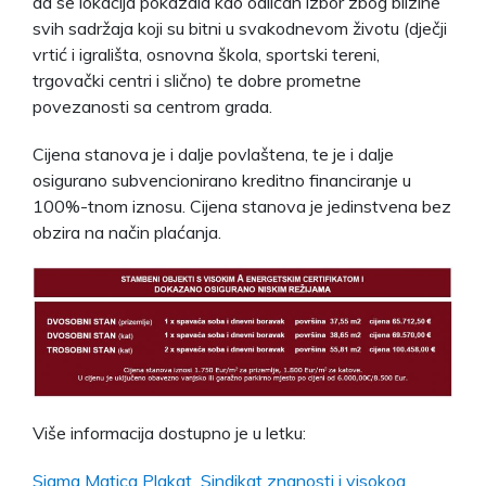
da se lokacija pokazala kao odličan izbor zbog blizine
svih sadržaja koji su bitni u svakodnevom životu (dječji
vrtić i igrališta, osnovna škola, sportski tereni,
trgovački centri i slično) te dobre prometne
povezanosti sa centrom grada.
Cijena stanova je i dalje povlaštena, te je i dalje
osigurano subvencionirano kreditno financiranje u
100%-tnom iznosu. Cijena stanova je jedinstvena bez
obzira na način plaćanja.
Više informacija dostupno je u letku:
Sigma Matica Plakat_Sindikat znanosti i visokog