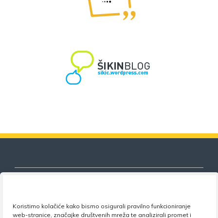
Koristimo kolačiće kako bismo osigurali pravilno funkcioniranje
Nezavisni sindikat znanosti i visokog
web-stranice, značajke društvenih mreža te analizirali promet i