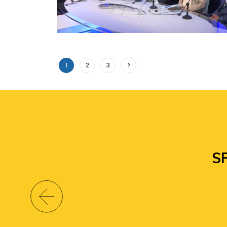
1
2
3
>
S