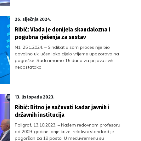
26. siječnja 2024.
Ribić: Vlada je donijela skandalozna i
pogubna rješenja za sustav
N1, 25.1.2024. – Sindikat u sam proces nije bio
dovoljno uključen iako cijelo vrijeme upozorava na
pogreške. Sada imamo 15 dana za prijavu svih
nedostataka
13. listopada 2023.
Ribić: Bitno je sačuvati kadar javnih i
državnih institucija
Poligraf, 13.10.2023. – Našem redovnom profesoru
od 2009. godine, prije krize, relativni standard je
pogoršan za 19 posto. U međuvremenu su