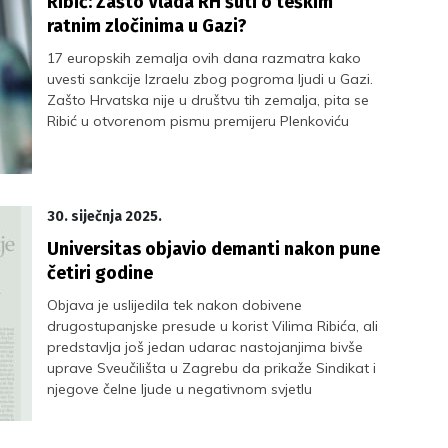
Ribić: Zašto Vlada RH šuti o teškim
ratnim zločinima u Gazi?
17 europskih zemalja ovih dana razmatra kako
uvesti sankcije Izraelu zbog pogroma ljudi u Gazi.
Zašto Hrvatska nije u društvu tih zemalja, pita se
Ribić u otvorenom pismu premijeru Plenkoviću
30. siječnja 2025.
Universitas objavio demanti nakon pune
četiri godine
Objava je uslijedila tek nakon dobivene
drugostupanjske presude u korist Vilima Ribića, ali
predstavlja još jedan udarac nastojanjima bivše
uprave Sveučilišta u Zagrebu da prikaže Sindikat i
njegove čelne ljude u negativnom svjetlu