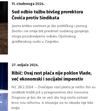
11. studenoga 2024.
Sud odbio tužbu bivšeg prorektora
Čovića protiv Sindikata
Javna kritika sastavni je dio političkog i javnog
života i ne smije biti predmet sudskog gonjenja,
stoga pozdravljamo odluku Općinskog
građanskog suda u Zagrebu
27. veljače 2024.
Ribić: Ovaj rast plaća nije poklon Vlade,
već ekonomski i socijalni imperativ
N1, 26.2.2024. – Značajan rast plaća je nešto što su
sindikati tražili još u pregovorima oko osnovice.
Dogovor je bio da se veći dio tog rasta ostvari
kroz ovu reformu, a situacija za to nikada nije bila
bolja