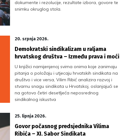
dokumente i rezolucije, rezultate izbora, govore te
snimku okruglog stola.
20. srpnja 2026.
Demokratski sindikalizam u raljama
hrvatskog društva – Između prava i moći
U knjižici namijenjenoj svima onima koje zanimaju
pitanja o položaju i utjecaju hrvatskih sindikata na
društvo i vice versa, Vilim Ribić analizira razvoj i
stvarnu snagu sindikata u Hrvatskoj, oslanjajući se
na gotovo četiri desetljeća neposrednog
sindikalnog iskustva
25. lipnja 2026.
Govor počasnog predsjednika Vilima
Ribića – XI. Sabor Sindikata