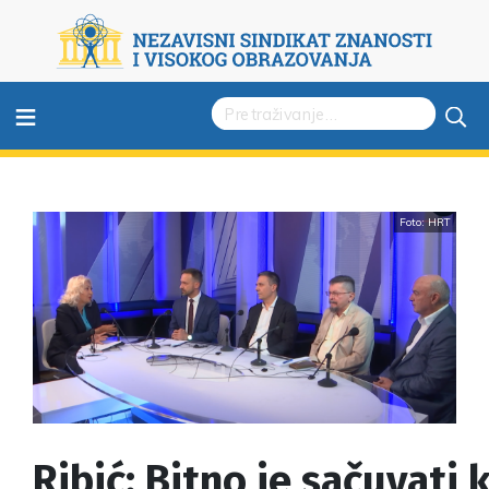
≡
Foto: HRT
Ribić: Bitno je sačuvati 