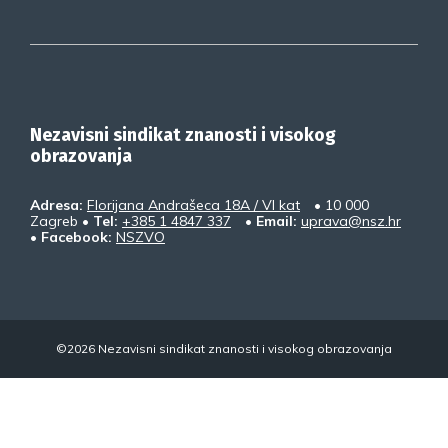
Nezavisni sindikat znanosti i visokog
obrazovanja
Adresa:
Florijana Andrašeca 18A / VI kat
• 10 000
Zagreb •
Tel:
+385 1 4847 337
•
Email:
uprava@nsz.hr
•
Facebook:
NSZVO
©2026 Nezavisni sindikat znanosti i visokog obrazovanja