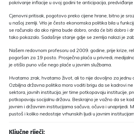
pokrivanje inflacije u ovoj godini te anticipacija, predviđanje
Cjenovni pritisak, pogotovo preko cijene hrane, bitno je sro
u našoj zemlji. Vrlo je često ekonomska politika bila u funkci
se računalo da ako njima bude dobro, onda će biti dobro i dr
tako pokazalo. Sadašnje stanje gdje se zemlja nalazi je zab
Našem redovnom profesoru od 2009. godine, prije krize, rel
pogoršan za 19 posto. Prosječna plaća u privredi, medijaln
je otišlo puno više nego plaće u javnim službama.
Hvatamo zrak, hvatamo život, ali to nije dovoljno za jednu oz
Ozbiljna državna politika mora voditi brigu da se kadrovi ne 
sektora, javnih institucija, jer time potkopavaju institucije, p
potkopavaju socijalnu državu. Beskrajno je važno da se ka
javnim i državnim institucijama sačuva, očuva i unaprijedi. M
pustoš i koliko nedostaje vrhunskih ljudi u javnim institucija
Ključne riječi: