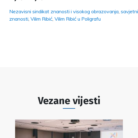
Nezavisni sindikat znanosti i visokog obrazovanja
,
savjetni
znanosti
,
Vilim Ribić
,
Vilim Ribić u Poligrafu
Vezane vijesti