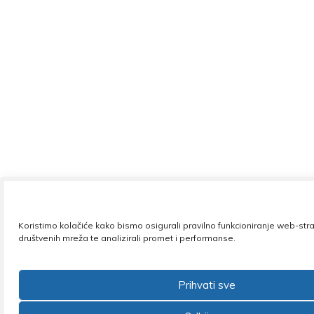
Koristimo kolačiće kako bismo osigurali pravilno funkcioniranje web-str
društvenih mreža te analizirali promet i performanse.
Prihvati sve