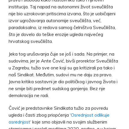
institucija. Taj napad na autonomni život sveučilišta
nije bio uzrokovan pritiscima izvana, što je uobičajeni
izvor ugrožavanja autonomije sveučilišta, već,
paradoksalno, iz redova samog čelništva Sveučilišta,
što je dovelo do teške erozije ugleda najvećeg
hrvatskog sveučilišta.
Jeka tog urušavanja čuje se još i sada. Na primjer, na
sudovima, jer je Ante Čović, bivši prorektor Sveučilišta
u Zagrebu, tužio sve one koji su ga kritizirali pa tako i
naš Sindikat. Međutim, sudovi mu ne daju za pravo.
Javna kritika sastavni je dio političkog i javnog života i
ne smije biti predmet sudskog gonjenja. Bez nje
demokracija ne radi.
Čović je predstavnike Sindikata tužio za povredu
ugleda i časti zbog priopćenja ‘
Osrednjost odlikuje
osrednjost
‘ koje smo objavili na svojim službenim
stranicama i poslali medijima 2020. godine, a u kojem