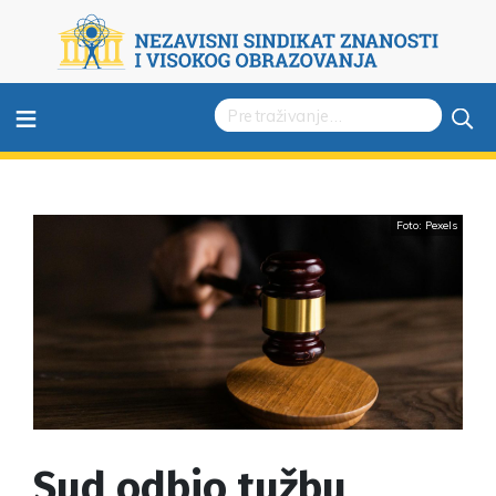
≡
Foto: Pexels
Sud odbio tužbu