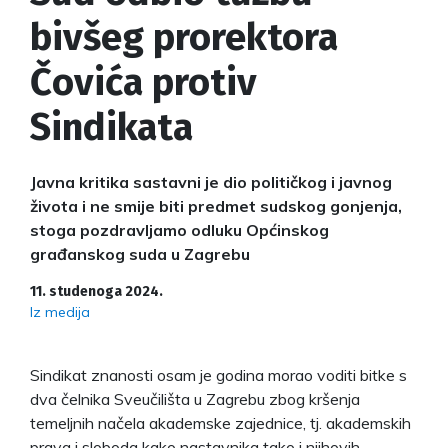
bivšeg prorektora
Čovića protiv
Sindikata
Javna kritika sastavni je dio političkog i javnog
života i ne smije biti predmet sudskog gonjenja,
stoga pozdravljamo odluku Općinskog
građanskog suda u Zagrebu
11. studenoga 2024.
Iz medija
Sindikat znanosti osam je godina morao voditi bitke s
dva čelnika Sveučilišta u Zagrebu zbog kršenja
temeljnih načela akademske zajednice, tj. akademskih
prava i sloboda kako nastavnika tako i njihovih