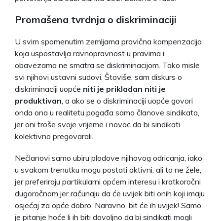
Promašena tvrdnja o diskriminaciji
U svim spomenutim zemljama pravična kompenzacija
koja uspostavlja ravnopravnost u pravima i
obavezama ne smatra se diskriminacijom. Tako misle
svi njihovi ustavni sudovi. Štoviše, sam diskurs o
diskriminaciji uopće
niti je prikladan niti je
produktivan
, a ako se o diskriminaciji uopće govori
onda ona u realitetu pogađa samo članove sindikata,
jer oni troše svoje vrijeme i novac da bi sindikati
kolektivno pregovarali.
Nečlanovi samo ubiru plodove njihovog odricanja, iako
u svakom trenutku mogu postati aktivni, ali to ne žele,
jer preferiraju partikularni općem interesu i kratkoročni
dugoročnom jer računaju da će uvijek biti onih koji imaju
osjećaj za opće dobro. Naravno, bit će ih uvijek! Samo
je pitanje hoće li ih biti dovoljno da bi sindikati mogli