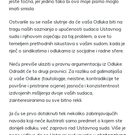
jeste točna, jer jedino tako bi ovo moje pismo moglo
imati smisla.
Ostvarile su se naše slutnje da će vaša Odluka biti na
tragu naših saznanja o upućenosti sudaca Ustavnog
suda i njihovom osjećaju za taj problem, a sve to
temeljem prethodnih iskustava s vašim sudom, kada je
riječ o sindikatima i odlukama iz socijalne i radne sfere.
Neću previše ulaziti u pravnu argumentaciju iz Odluke.
Odradit će to drugi pravnici. Za razliku od galimatijaša
iz vaše Odluke (tautologije, neistine, kontradikcije te
površne i pristrane ocjene) jasnoća i konzistentnost
izdvojenih mišljenja dvoje vaših sudaca,
zainteresiranima su sve bitno rekli.
Ja ću se prvo dotaknuti tek nekoliko zabrinjavajućih
navoda koji neće ilustrirati samo predmet o kojem ste
donijeli odluku, već zapravo rad Ustavnog suda. Više je
nego vidljivo da se Ustavni sud upustio u
ekstenzivna