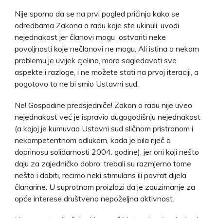
Nije sporno da se na prvi pogled pričinja kako se
odredbama Zakona o radu koje ste ukinuli, uvodi
nejednakost jer članovi mogu ostvariti neke
povoljnosti koje nečlanovi ne mogu. Ali istina o nekom
problemu je uvijek cjelina, mora sagledavati sve
aspekte i razloge, i ne možete stati na prvoj iteraciji, a
pogotovo to ne bi smio Ustavni sud.
Ne! Gospodine predsjedniče! Zakon o radu nije uveo
nejednakost već je ispravio dugogodišnju nejednakost
(a kojoj je kumuvao Ustavni sud sličnom pristranom i
nekompetentnom odlukom, kada je bila riječ o
doprinosu solidarnosti 2004. godine), jer oni koji nešto
daju za zajedničko dobro, trebali su razmjerno tome
nešto i dobiti, recimo neki stimulans ili povrat dijela
članarine. U suprotnom proizlazi da je zauzimanje za
opće interese društveno nepoželjna aktivnost.