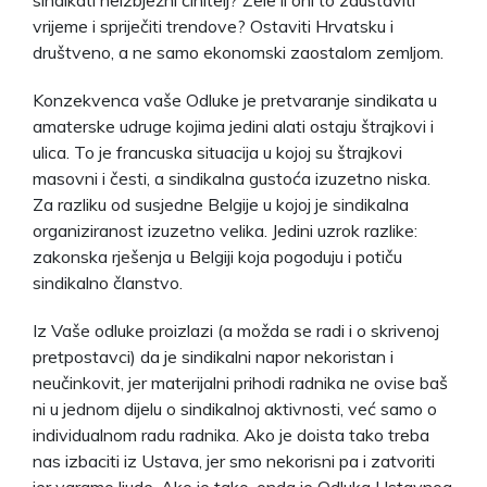
vrijeme i spriječiti trendove? Ostaviti Hrvatsku i
društveno, a ne samo ekonomski zaostalom zemljom.
Konzekvenca vaše Odluke je pretvaranje sindikata u
amaterske udruge kojima jedini alati ostaju štrajkovi i
ulica. To je francuska situacija u kojoj su štrajkovi
masovni i česti, a sindikalna gustoća izuzetno niska.
Za razliku od susjedne Belgije u kojoj je sindikalna
organiziranost izuzetno velika. Jedini uzrok razlike:
zakonska rješenja u Belgiji koja pogoduju i potiču
sindikalno članstvo.
Iz Vaše odluke proizlazi (a možda se radi i o skrivenoj
pretpostavci) da je sindikalni napor nekoristan i
neučinkovit, jer materijalni prihodi radnika ne ovise baš
ni u jednom dijelu o sindikalnoj aktivnosti, već samo o
individualnom radu radnika. Ako je doista tako treba
nas izbaciti iz Ustava, jer smo nekorisni pa i zatvoriti
jer varamo ljude. Ako je tako, onda je Odluka Ustavnog