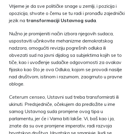
Vrijeme je da sve političke snage u zemlji, i pozicija i
opozicija, shvate o čemu se tu radi i pronađu zajednički
jezik na
transformaciji Ustavnog suda
.
Nužno je promijeniti način izbora njegovih sudaca,
uspostaviti učinkovite mehanizme demokratskog
nadzora, omogućiti reviziju pogrešnih odluka ili
obvezati sud na javni dijalog sa subjektima kojih se to
tiče, kao i uvođenje sudačke odgovornosti za ovakav
fijasko kao što je ova Odluka, kojom se provodi nasilje
nad društvom, istinom i razumom, zaogrnuto u pravne
obloge.
Ceterum censeo
, Ustavni sud treba transformirati ili
ukinuti. Predsjedniče, očekujem da predložite u ime
samog Ustavnog suda promjene ovog tipa u
parlamentu, jer će i Vama biti lakše. Vi, baš kao i ja,
znate da su ove promjene imperativ, radi razvoja
hrvatskog društva. Hrvatska se smanjuje, ljudi se