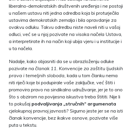
liberalno-demokratskih društvenih uređenja i ne postoji
u našem ustavu niti jedna odredba koja bi proturječila
ustavima demokratskih zemalja i bila opravdanje za
ovakvu odluku. Takvu odredbu niste naveli niti u vašoj
odluci, već se u njoj pozivate na visoka načela Ustava,
a interpretirate ih na način koji ubija vjeru i u institucije i
u ta načela.
Nadalje, kako objasniti da se u obrazloženju odluke
pozivate na
članak 11. Konvencije za zaštitu ljudskih
prava i temeljnih sloboda,
kada u tom članku nema
niti riječi koje bi podupirale vaše zaključke, već štiti i
promovira pravo na sindikalno udruživanje, jer je to ono
što s obzirom na povijesna iskustva treba štititi. Nije li
to pokušaj
podvaljivanja „stručnih“ argumenata
cjelokupnoj pravnoj javnosti? Sigurno jeste jer se na isti
članak konvencije, bez ikakve osnove, pozivate više
puta u tekstu.