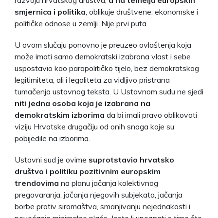
smjernica i politika
, oblikuje društvene, ekonomske i
političke odnose u zemlji. Nije prvi puta.
U ovom slučaju ponovno je preuzeo ovlaštenja koja
može imati samo demokratski izabrana vlast i sebe
uspostavio kao parapolitičko tijelo, bez demokratskog
legitimiteta, ali i legaliteta za vidljivo pristrana
tumačenja ustavnog teksta. U Ustavnom sudu ne sjedi
niti jedna osoba koja je izabrana na
demokratskim izborima
da bi imali pravo oblikovati
viziju Hrvatske drugačiju od onih snaga koje su
pobijedile na izborima.
Ustavni sud je ovime
suprotstavio hrvatsko
društvo i politiku pozitivnim europskim
trendovima
na planu jačanja kolektivnog
pregovaranja, jačanja njegovih subjekata, jačanja
borbe protiv siromaštva, smanjivanju nejednakosti i
povećanja minimalne plaće. Jeste li upoznati s time što