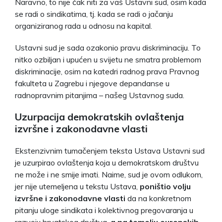
Naravno, to nije čak niti za vaš Ustavni sud, osim kada
se radi o sindikatima, tj. kada se radi o jačanju
organiziranog rada u odnosu na kapital.
Ustavni sud je sada ozakonio pravu diskriminaciju. To
nitko ozbiljan i upućen u svijetu ne smatra problemom
diskriminacije, osim na katedri radnog prava Pravnog
fakulteta u Zagrebu i njegove depandanse u
radnopravnim pitanjima – našeg Ustavnog suda.
Uzurpacija demokratskih ovlaštenja
izvršne i zakonodavne vlasti
Ekstenzivnim tumačenjem teksta Ustava Ustavni sud
je uzurpirao ovlaštenja koja u demokratskom društvu
ne može i ne smije imati. Naime, sud je ovom odlukom,
jer nije utemeljena u tekstu Ustava,
poništio volju
izvršne i zakonodavne vlasti
da na konkretnom
pitanju uloge sindikata i kolektivnog pregovaranja u
razvoju hrvatskog društva,
a na temelju europskih