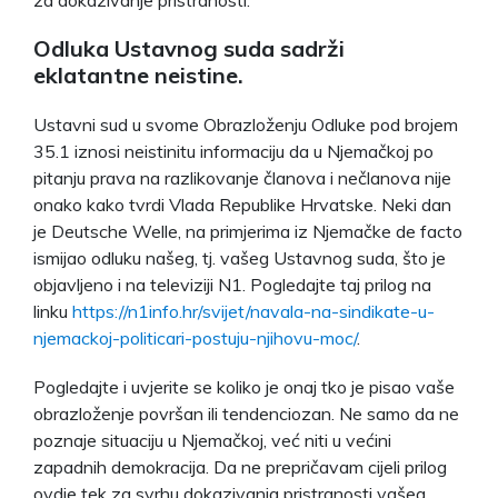
Odluka Ustavnog suda sadrži
eklatantne neistine.
Ustavni sud u svome Obrazloženju Odluke pod brojem
35.1 iznosi neistinitu informaciju da u Njemačkoj po
pitanju prava na razlikovanje članova i nečlanova nije
onako kako tvrdi Vlada Republike Hrvatske. Neki dan
je Deutsche Welle, na primjerima iz Njemačke de facto
ismijao odluku našeg, tj. vašeg Ustavnog suda, što je
objavljeno i na televiziji N1. Pogledajte taj prilog na
linku
https://n1info.hr/svijet/navala-na-sindikate-u-
njemackoj-politicari-postuju-njihovu-moc/
.
Pogledajte i uvjerite se koliko je onaj tko je pisao vaše
obrazloženje površan ili tendenciozan. Ne samo da ne
poznaje situaciju u Njemačkoj, već niti u većini
zapadnih demokracija. Da ne prepričavam cijeli prilog
ovdje tek za svrhu dokazivanja pristranosti vašeg