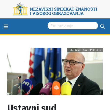
≡
Foto: Goran Stanzl/PIXSELL
Ustavni sud