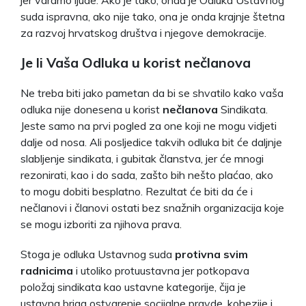
suda ispravna, ako nije tako, ona je onda krajnje štetna
za razvoj hrvatskog društva i njegove demokracije.
Je li Vaša Odluka u korist nečlanova
Ne treba biti jako pametan da bi se shvatilo kako vaša
odluka nije donesena u korist
nečlanova
Sindikata.
Jeste samo na prvi pogled za one koji ne mogu vidjeti
dalje od nosa. Ali posljedice takvih odluka bit će daljnje
slabljenje sindikata, i gubitak članstva, jer će mnogi
rezonirati, kao i do sada, zašto bih nešto plaćao, ako
to mogu dobiti besplatno. Rezultat će biti da će i
nečlanovi i članovi ostati bez snažnih organizacija koje
se mogu izboriti za njihova prava.
Stoga je odluka Ustavnog suda
protivna svim
radnicima
i utoliko protuustavna jer potkopava
položaj sindikata kao ustavne kategorije, čija je
ustavna briga ostvarenje socijalne pravde, kohezije i