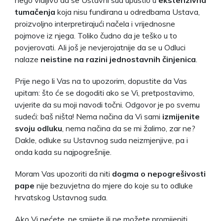
tumačenja
koja nisu fundirana u odredbama Ustava,
proizvoljno interpretirajući načela i vrijednosne
pojmove iz njega. Toliko čudno da je teško u to
povjerovati. Ali još je nevjerojatnije da se u Odluci
nalaze
neistine na razini jednostavnih činjenica
.
Prije nego li Vas na to upozorim, dopustite da Vas
upitam: što će se dogoditi ako se Vi, pretpostavimo,
uvjerite da su moji navodi točni. Odgovor je po svemu
sudeći: baš ništa! Nema načina da Vi sami
izmijenite
svoju odluku
, nema načina da se mi žalimo, zar ne?
Dakle, odluke su Ustavnog suda neizmjenjive, pa i
onda kada su najpogrešnije.
Moram Vas upozoriti da niti
dogma o nepogrešivosti
pape
nije bezuvjetna do mjere do koje su to odluke
hrvatskog Ustavnog suda.
Ako Vi nećete, ne smijete ili ne možete promijeniti