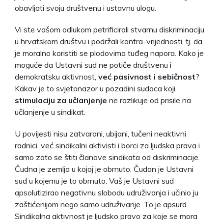
obavljati svoju društvenu i ustavnu ulogu.
Vi ste vašom odlukom petrificirali stvarnu diskriminaciju
u hrvatskom društvu i podržali kontra-vrijednosti, tj. da
je moralno koristiti se plodovima tuđeg napora. Kako je
moguće da Ustavni sud ne potiče društvenu i
demokratsku aktivnost,
već pasivnost i sebičnost
?
Kakav je to svjetonazor u pozadini sudaca koji
stimulaciju za učlanjenje
ne razlikuje od prisile na
učlanjenje u sindikat.
U povijesti nisu zatvarani, ubijani, tučeni neaktivni
radnici, već sindikalni aktivisti i borci za ljudska prava i
samo zato se štiti članove sindikata od diskriminacije.
Čudna je zemlja u kojoj je obrnuto. Čudan je Ustavni
sud u kojemu je to obrnuto. Vaš je Ustavni sud
apsolutizirao negativnu slobodu udruživanja i učinio ju
zaštićenijom nego samo udruživanje. To je apsurd.
Sindikalna aktivnost je ljudsko pravo za koje se mora