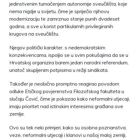
jedinstvenim tumačenjem autonomije sveučilišta, koje
nema nigdje u svijetu, čime je spriječio njihovu
modernizaciju te zamrznuo stanje punih dvadeset
godina, a sve u korist partikularnih privilegiranih
krugova na sveučilištu.
Njegov politički karakter, s nedemokratskim
konzekvencama, ispoljio se u svim pokušajima da se u
Hrvatskoj organizira barem jedan narodni referendum,
unatoč skupljenim potpisima u režiji sindikata.
Također je neobično promptno reagirao povodom
odluke Etičkog povjerenstva Filozofskog fakulteta u
slučaju Čović, čime je pokazao kako neformalni utjecaji,
imaju prioritet nad istinskim interesima građana ove
zemlje.
Ovo su tek neki primjeri, kako su osobna poznanstva,
veze, neformalni utjecaji i klanovi u našoj maloj zemlji,