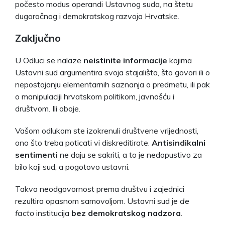
počesto modus operandi Ustavnog suda, na štetu
dugoročnog i demokratskog razvoja Hrvatske.
Zaključno
U Odluci se nalaze
neistinite informacije
kojima
Ustavni sud argumentira svoja stajališta, što govori ili o
nepostojanju elementarnih saznanja o predmetu, ili pak
o manipulaciji hrvatskom politikom, javnošću i
društvom. Ili oboje.
Vašom odlukom ste izokrenuli društvene vrijednosti,
ono što treba poticati vi diskreditirate.
Antisindikalni
sentimenti
ne daju se sakriti, a to je nedopustivo za
bilo koji sud, a pogotovo ustavni.
Takva neodgovornost prema društvu i zajednici
rezultira opasnom samovoljom. Ustavni sud je
de
facto
institucija
bez demokratskog nadzora
.