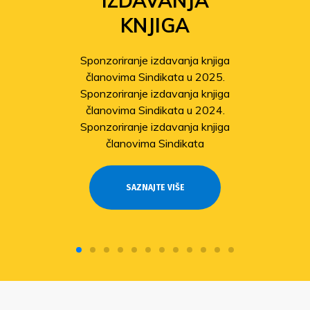
SOLIDARNOSTI
Povećanje isplata iz Fonda
solidarnosti
Sindikat pomaže članovima
pogođenima potresom
Odobrene isplate pomoći članovima
stradalima u potresu
SAZNAJTE VIŠE