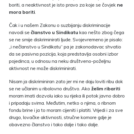
boriti, a neaktivnost je isto pravo za koje se čovjek
ne
mora boriti
.
Čak i u našem Zakonu o suzbijanju diskriminacije
navodi se
članstvo u Sindikatu
kao nešto zbog čega
se ne smije diskriminirati ljude. Svojevremeno je pisalo:
„i nečlanstvo u Sindikatu“ pa je zakonodavac shvatio
da se pasivna pozicija, koja predstavlja osobni izbor
pojedinca, u odnosu na neku društveno-poželjnu
aktivnost ne može diskriminirati.
Nisam ja diskriminiran zato jer mi ne daju loviti ribu dok
se ne učlanim u ribolovno društvo. Ako
želim ribariti
moram imati dozvolu iako su rijeka ili potok javno dobro
i pripadaju svima. Međutim, netko o njima, o ribnom
fondu brine i ja to moram cijeniti i platiti. Vrijedi i za sve
drugo, lovačke aktivnosti, stručne komore gdje je
obavezno članstvo i tako dalje i tako dalje.