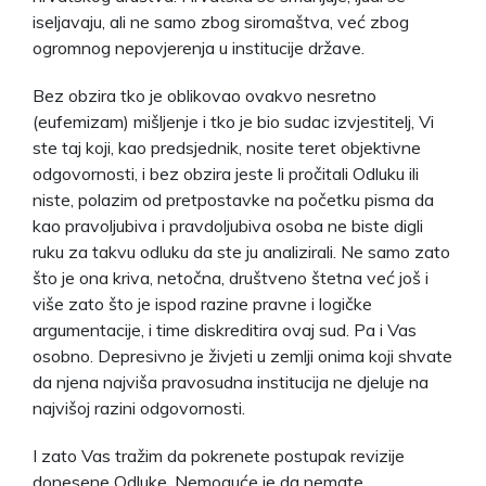
iseljavaju, ali ne samo zbog siromaštva, već zbog
ogromnog nepovjerenja u institucije države.
Bez obzira tko je oblikovao ovakvo nesretno
(eufemizam) mišljenje i tko je bio sudac izvjestitelj, Vi
ste taj koji, kao predsjednik, nosite teret objektivne
odgovornosti, i bez obzira jeste li pročitali Odluku ili
niste, polazim od pretpostavke na početku pisma da
kao pravoljubiva i pravdoljubiva osoba ne biste digli
ruku za takvu odluku da ste ju analizirali. Ne samo zato
što je ona kriva, netočna, društveno štetna već još i
više zato što je ispod razine pravne i logičke
argumentacije, i time diskreditira ovaj sud. Pa i Vas
osobno. Depresivno je živjeti u zemlji onima koji shvate
da njena najviša pravosudna institucija ne djeluje na
najvišoj razini odgovornosti.
I zato Vas tražim da pokrenete postupak revizije
donesene Odluke. Nemoguće je da nemate