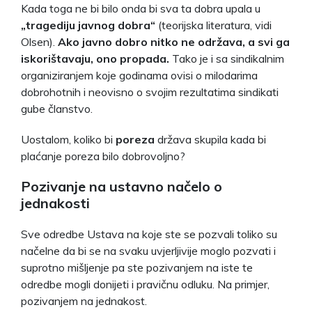
Kada toga ne bi bilo onda bi sva ta dobra upala u
„tragediju javnog dobra“
(teorijska literatura, vidi
Olsen).
Ako javno dobro nitko ne održava, a svi ga
iskorištavaju, ono propada.
Tako je i sa sindikalnim
organiziranjem koje godinama ovisi o milodarima
dobrohotnih i neovisno o svojim rezultatima sindikati
gube članstvo.
Uostalom, koliko bi
poreza
država skupila kada bi
plaćanje poreza bilo dobrovoljno?
Pozivanje na ustavno načelo o
jednakosti
Sve odredbe Ustava na koje ste se pozvali toliko su
načelne da bi se na svaku uvjerljivije moglo pozvati i
suprotno mišljenje pa ste pozivanjem na iste te
odredbe mogli donijeti i pravičnu odluku. Na primjer,
pozivanjem na jednakost.