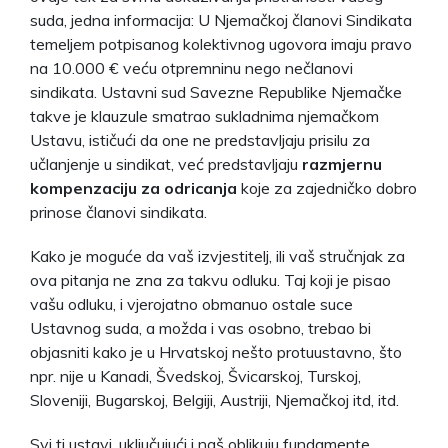
suda, jedna informacija: U Njemačkoj članovi Sindikata
temeljem potpisanog kolektivnog ugovora imaju pravo
na 10.000 € veću otpremninu nego nečlanovi
sindikata. Ustavni sud Savezne Republike Njemačke
takve je klauzule smatrao sukladnima njemačkom
Ustavu, ističući da one ne predstavljaju prisilu za
učlanjenje u sindikat, već predstavljaju
razmjernu
kompenzaciju za odricanja
koje za zajedničko dobro
prinose članovi sindikata.
Kako je moguće da vaš izvjestitelj, ili vaš stručnjak za
ova pitanja ne zna za takvu odluku. Taj koji je pisao
vašu odluku, i vjerojatno obmanuo ostale suce
Ustavnog suda, a možda i vas osobno, trebao bi
objasniti kako je u Hrvatskoj nešto protuustavno, što
npr. nije u Kanadi, Švedskoj, Švicarskoj, Turskoj,
Sloveniji, Bugarskoj, Belgiji, Austriji, Njemačkoj itd, itd.
Svi ti ustavi, uključujući i naš oblikuju fundamente