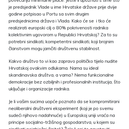
je predsjednik Vlade u ime Hrvatske države prije dvije
godine potpisao u Portu sa svim drugim
predsjednicima država i Vlada. Kako će se i tko će
realizirati europski cilj o 80% pokrivenosti radnika
kolektivnim ugovorom u Republici Hrvatskoj? Za to su
potrebni sindikati, kompetentni sindikati, koji brojnim
članstvom mogu jamčiti društvenu stabilnost.
Kakvo društvo to vi kao zapravo političko tijelo nudite
Hrvatskoj ovakvim odlukama. Nama su ideal
skandinavska društva, a vama? Nema funkcionalne
demokracije bez ozbiljnih i profesionalnih institucija, što
uključuje i organizacije radnika.
Je li vašim sucima uopće poznato da se kompromitirani
neoliberalni društveni eksperiment (koji je po svemu
sudeći njihovo nadahnuće) u Europskoj uniji vraća na
principe socijalno-tržišnog gospodarstva, u kojem su
sindikati neizbježni činitelj? Žele li oni to zaustaviti