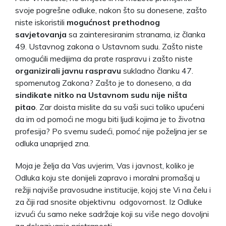
svoje pogrešne odluke, nakon što su donesene, zašto
niste iskoristili
mogućnost prethodnog
savjetovanja
sa zainteresiranim stranama, iz članka
49. Ustavnog zakona o Ustavnom sudu. Zašto niste
omogućili medijima da prate raspravu i zašto niste
organizirali javnu raspravu
sukladno članku 47.
spomenutog Zakona? Zašto je to doneseno, a da
sindikate nitko na Ustavnom sudu nije ništa
pitao
. Zar doista mislite da su vaši suci toliko upućeni
da im od pomoći ne mogu biti ljudi kojima je to životna
profesija? Po svemu sudeći, pomoć nije poželjna jer se
odluka unaprijed zna.
Moja je želja da Vas uvjerim, Vas i javnost, koliko je
Odluka koju ste donijeli zapravo i moralni promašaj u
režiji najviše pravosudne institucije, kojoj ste Vi na čelu i
za čiji rad snosite objektivnu odgovornost. Iz Odluke
izvući ću samo neke sadržaje koji su više nego dovoljni
za dokazivanje pristranosti.