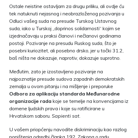
Ostale neistine ostavljam za drugu priliku, ali ovdje ću
tek natuknuti nejasnog i neobrazloženog pozivanja u
Odluci vašeg suda na presude Turskog Ustavnog
suda, iako u Turskoj „doprinos solidarnosti“ kojim se
izjednačavaju u praksi članovi i nečlanovi godinama
postoji. Pozivanje na presudu Ruskog suda, što je
posebni kuriozitet, ali posebno drsko, jer u točki 31.2,
baš ništa ne dokazuje, naprotiv, dokazuje suprotno.
Međutim, zato je izostavljeno pozivanje na
najpoznatije presude sudova zapadnih demokratskih
zemalja u ovom pitanju i na mišljenje i preporuke
Odbora za aplikaciju standarda Međunarodne
organizacije rada
koje se temelje na konvencijama iz
domene ljudskih prava i koje su ratificirane u
Hrvatskom saboru.
Sapienti sat
.
U vašem priopćenju navodite diskriminaciju kao razlog
poništenja odredbi članka 192. Zakona o radu.