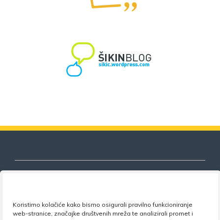
Nezavisni sindikat znanosti i visokog
Koristimo kolačiće kako bismo osigurali pravilno funkcioniranje
obrazovanja
web-stranice, značajke društvenih mreža te analizirali promet i