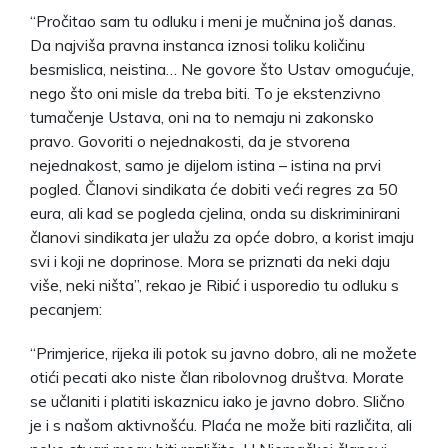
“Pročitao sam tu odluku i meni je mučnina još danas.
Da najviša pravna instanca iznosi toliku količinu
besmislica, neistina… Ne govore što Ustav omogućuje,
nego što oni misle da treba biti. To je ekstenzivno
tumačenje Ustava, oni na to nemaju ni zakonsko
pravo. Govoriti o nejednakosti, da je stvorena
nejednakost, samo je dijelom istina – istina na prvi
pogled. Članovi sindikata će dobiti veći regres za 50
eura, ali kad se pogleda cjelina, onda su diskriminirani
članovi sindikata jer ulažu za opće dobro, a korist imaju
svi i koji ne doprinose. Mora se priznati da neki daju
više, neki ništa”, rekao je Ribić i usporedio tu odluku s
pecanjem:
“Primjerice, rijeka ili potok su javno dobro, ali ne možete
otići pecati ako niste član ribolovnog društva. Morate
se učlaniti i platiti iskaznicu iako je javno dobro. Slično
je i s našom aktivnošću. Plaća ne može biti različita, ali