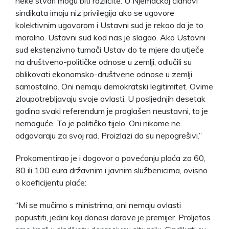
neke stvari mogu biti različite. U Njemačkoj članovi
sindikata imaju niz privilegija ako se ugovore
kolektivnim ugovorom i Ustavni sud je rekao da je to
moralno. Ustavni sud kod nas je slagao. Ako Ustavni
sud ekstenzivno tumači Ustav do te mjere da utječe
na društveno-političke odnose u zemlji, odlučili su
oblikovati ekonomsko-društvene odnose u zemlji
samostalno. Oni nemaju demokratski legitimitet. Ovime
zloupotrebljavaju svoje ovlasti. U posljednjih desetak
godina svaki referendum je proglašen neustavni, to je
nemoguće. To je političko tijelo. Oni nikome ne
odgovaraju za svoj rad. Proizlazi da su nepogrešivi.”
Prokomentirao je i dogovor o povećanju plaća za 60,
80 ili 100 eura državnim i javnim službenicima, ovisno
o koeficijentu plaće:
“Mi se mučimo s ministrima, oni nemaju ovlasti
popustiti, jedini koji donosi darove je premijer. Proljetos