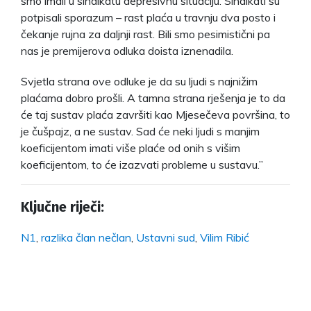
smo imali u sindikatu depresivnu situaciju. Sindikati su
potpisali sporazum – rast plaća u travnju dva posto i
čekanje rujna za daljnji rast. Bili smo pesimistični pa
nas je premijerova odluka doista iznenadila.
Svjetla strana ove odluke je da su ljudi s najnižim
plaćama dobro prošli. A tamna strana rješenja je to da
će taj sustav plaća završiti kao Mjesečeva površina, to
je čušpajz, a ne sustav. Sad će neki ljudi s manjim
koeficijentom imati više plaće od onih s višim
koeficijentom, to će izazvati probleme u sustavu.”
Ključne riječi:
N1
,
razlika član nečlan
,
Ustavni sud
,
Vilim Ribić