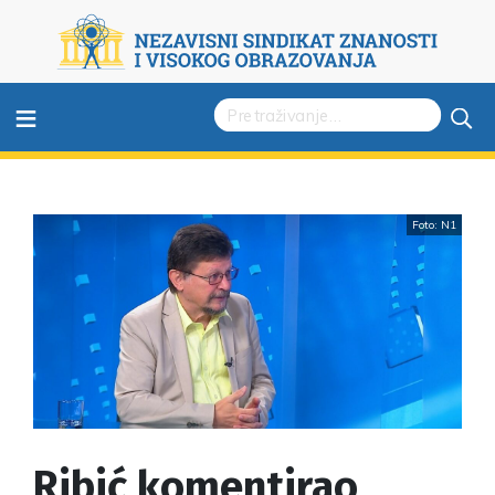
≡
Foto: N1
Ribić komentirao