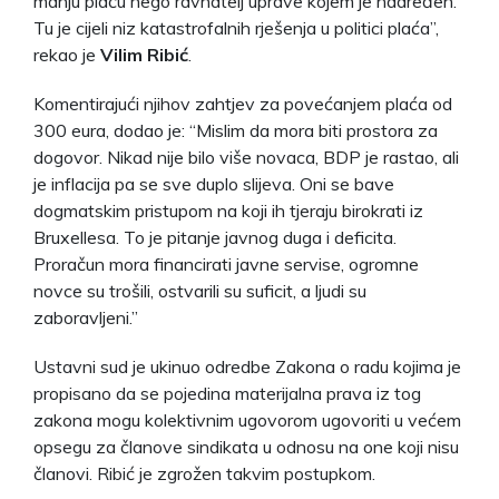
manju plaću nego ravnatelj uprave kojem je nadređen.
Tu je cijeli niz katastrofalnih rješenja u politici plaća”,
rekao je
Vilim Ribić
.
Komentirajući njihov zahtjev za povećanjem plaća od
300 eura, dodao je: “Mislim da mora biti prostora za
dogovor. Nikad nije bilo više novaca, BDP je rastao, ali
je inflacija pa se sve duplo slijeva. Oni se bave
dogmatskim pristupom na koji ih tjeraju birokrati iz
Bruxellesa. To je pitanje javnog duga i deficita.
Proračun mora financirati javne servise, ogromne
novce su trošili, ostvarili su suficit, a ljudi su
zaboravljeni.”
Ustavni sud je ukinuo odredbe Zakona o radu kojima je
propisano da se pojedina materijalna prava iz tog
zakona mogu kolektivnim ugovorom ugovoriti u većem
opsegu za članove sindikata u odnosu na one koji nisu
članovi. Ribić je zgrožen takvim postupkom.