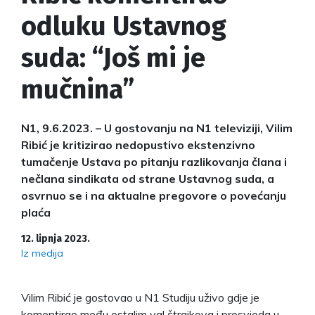
odluku Ustavnog
suda: “Još mi je
mučnina”
N1, 9.6.2023. – U gostovanju na N1 televiziji, Vilim
Ribić je kritizirao nedopustivo ekstenzivno
tumačenje Ustava po pitanju razlikovanja člana i
nečlana sindikata od strane Ustavnog suda, a
osvrnuo se i na aktualne pregovore o povećanju
plaća
12. lipnja 2023.
Iz medija
Vilim Ribić je gostovao u N1 Studiju uživo gdje je
komentirao među ostalim val štrajkova i prosvjeda u