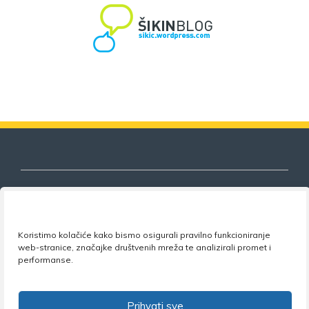
Nezavisni sindikat znanosti i visokog
Koristimo kolačiće kako bismo osigurali pravilno funkcioniranje
obrazovanja
web-stranice, značajke društvenih mreža te analizirali promet i
performanse.
Adresa:
Florijana Andrašeca 18A / VI kat
• 10 000
Zagreb •
Tel:
+385 1 4847 337
•
Email:
uprava@nsz.hr
•
Facebook:
NSZVO
Prihvati sve