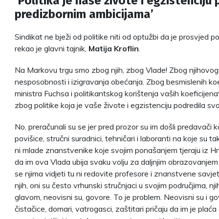
‘Politika je naše živote i egzistenciju
predizbornim ambicijama’
Sindikat ne bježi od politike niti od optužbi da je prosvjed poli
rekao je glavni tajnik,
Matija Kroflin
.
Na Markovu trgu smo zbog njih, zbog Vlade! Zbog njihovog i
nesposobnosti i izigravanja obećanja. Zbog besmislenih koe
ministra Fuchsa i politikantskog korištenja vaših koeficije
zbog politike koja je vaše živote i egzistenciju podredila s
No, preračunali su se jer pred prozor su im došli predavači k
povišice, stručni suradnici, tehničari i laboranti na koje su ta
ni mlade znanstvenike koje svojim ponašanjem tjeraju iz Hr
da im ova Vlada ubija svaku volju za daljnjim obrazovanjem
se njima vidjeti tu ni redovite profesore i znanstvene savje
njih, oni su često vrhunski stručnjaci u svojim područjima, nj
glavom, neovisni su, govore. To je problem. Neovisni su i go
čistačice, domari, vatrogasci, zaštitari pričaju da im je pla