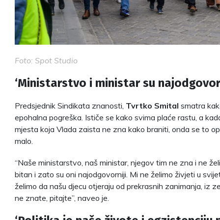
Foto: Spot Studio
‘Ministarstvo i ministar su najodgovorn
Predsjednik Sindikata znanosti,
Tvrtko Smital
smatra kako
epohalna pogreška. Ističe se kako svima plaće rastu, a kad
mjesta koja Vlada zaista ne zna kako braniti, onda se to o
malo.
“Naše ministarstvo, naš ministar, njegov tim ne zna i ne želi
bitan i zato su oni najodgovorniji. Mi ne želimo živjeti u svije
želimo da našu djecu otjeraju od prekrasnih zanimanja, iz ze
ne znate, pitajte”, naveo je.