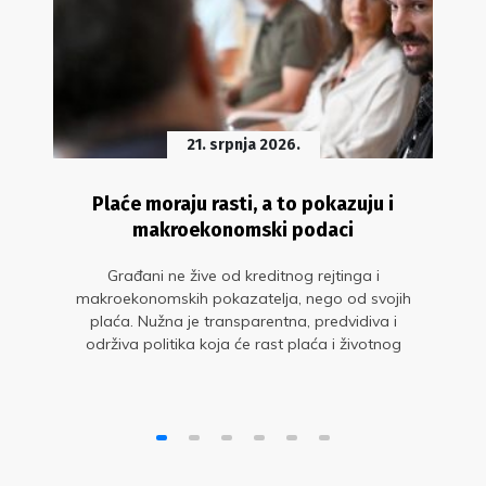
21. srpnja 2026.
Plaće moraju rasti, a to pokazuju i
makroekonomski podaci
Građani ne žive od kreditnog rejtinga i
makroekonomskih pokazatelja, nego od svojih
plaća. Nužna je transparentna, predvidiva i
održiva politika koja će rast plaća i životnog
standarda staviti u središte gospodarskog
razvoja. Glavne su to poruke s okruglog stola
„Sit gladnom ne vjeruje: zašto plaće moraju
rasti?“ u organizaciji Sindikata znanosti i
Sindikata Preporod.