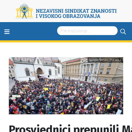
≡
Sanjin Strukic/PIXSELL
Prosvjednici prepunili M