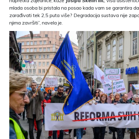
napretka zajednice, kaže
Josipa Skelin Ilić
, viša asistenti
mlada osoba bi pristala na posao kada vam se garantira da
zarađivati tek 2,5 puta više? Degradacija sustava nije za
njima završiti”, navela je.