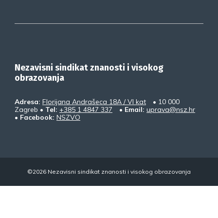
Nezavisni sindikat znanosti i visokog
obrazovanja
Adresa:
Florijana Andrašeca 18A / VI kat
• 10 000
Zagreb •
Tel:
+385 1 4847 337
•
Email:
uprava@nsz.hr
•
Facebook:
NSZVO
©2026 Nezavisni sindikat znanosti i visokog obrazovanja