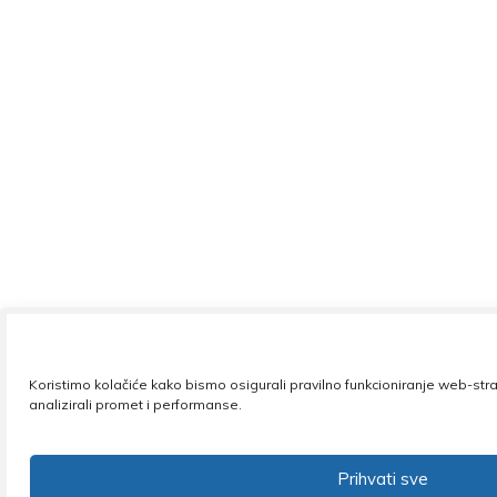
Koristimo kolačiće kako bismo osigurali pravilno funkcioniranje web-str
analizirali promet i performanse.
Prihvati sve