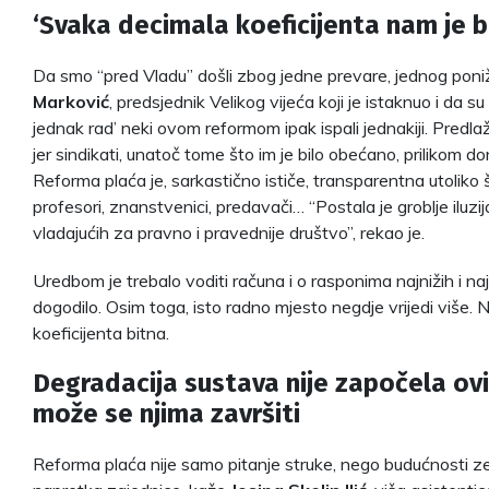
‘Svaka decimala koeficijenta nam je b
Da smo “pred Vladu” došli zbog jedne prevare, jednog poniž
Marković
, predsjednik Velikog vijeća koji je istaknuo i da 
jednak rad’ neki ovom reformom ipak ispali jednakiji. Predla
jer sindikati, unatoč tome što im je bilo obećano, prilikom do
Reforma plaća je, sarkastično ističe, transparentna utoliko 
profesori, znanstvenici, predavači… “Postala je groblje iluzij
vladajućih za pravno i pravednije društvo”, rekao je.
Uredbom je trebalo voditi računa i o rasponima najnižih i naj
dogodilo. Osim toga, isto radno mjesto negdje vrijedi više.
koeficijenta bitna.
Degradacija sustava nije započela ov
može se njima završiti
Reforma plaća nije samo pitanje struke, nego budućnosti ze