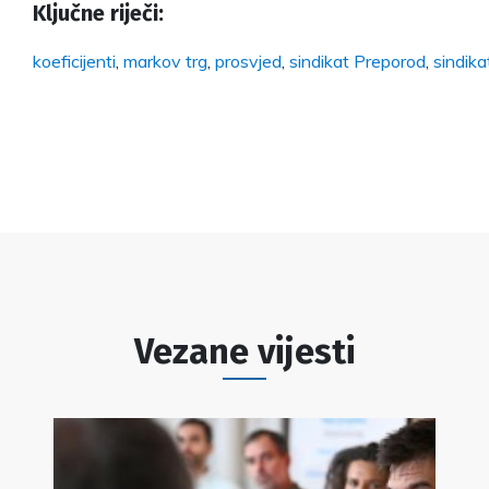
Ključne riječi:
koeficijenti
,
markov trg
,
prosvjed
,
sindikat Preporod
,
sindika
Vezane vijesti