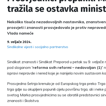
tražila se ostavka minis
Nekoliko tisuća nezadovoljnih nastavnika, znanstveni
prosvjeti i znanosti prosvjedovalo je protiv nepraved
Vlada nameće
9. veljače 2024.
Sindikalne vijesti i socijalno partnerstvo
Sindikat znanosti i Sindikat Preporod u petak su 9. veljače
pod sloganom
‘reforma svih reformi – nedovoljan (1)’
n
ispravi nepravde i nered koje je nanijela novim sustavom ko
Prosvjedna šetnja krenula je od Europskog trga preko Trg
trga gdje su okupljeni popunili cijelu površinu trga, ali i neke
svetog Marka prosvjednicima su se obratili predstavnici sin
znanosti i školstva.