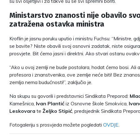
su svi osjetljivi i za takve su se svi spremni boriti.
Ministarstvo znanosti nije obavilo sv
zatražena ostavka ministra
Kroflin je jasnu poruku uputio i ministru Fuchsu: “Ministre, gd
se bavite? Niste obavili svoj osnovni zadatak, niste osigural
prosvjete. Bit ćemo jasni i direktni. Ako stvari ostanu ovak
“Ako u ovoj zemlji ne bude postolara, hodat ćemo bosi. Ali ak
profesora i znanstvenika, ove zemlje neće biti! Bez znanos
zemlja nema budućnosti!”, zaključio je.
Na skupu su govorili i predstavnici Sindikata Preporod:
Mla
Kamešnica,
Ivan Plantić
iz Osnovne škole Smokvica,
Ivan
Leskovara
te
Željko Stipić
, predsjednik Sindikata Preporo
Fotogaleriju s prosvjeda možete pogledati
OVDJE
.