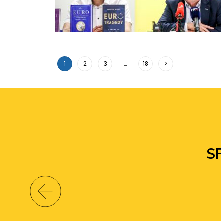
1
2
3
…
18
>
S