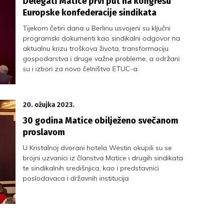
Delegati Matice prvi put na kongresu
Europske konfederacije sindikata
Tijekom četiri dana u Berlinu usvojeni su ključni
programski dokumenti kao sindikalni odgovor na
aktualnu krizu troškova života, transformaciju
gospodarstva i druge važne probleme, a održani
su i izbori za novo čelništvo ETUC-a
20. ožujka 2023.
30 godina Matice obilježeno svečanom
proslavom
U Kristalnoj dvorani hotela Westin okupili su se
brojni uzvanici iz članstva Matice i drugih sindikata
te sindikalnih središnjica, kao i predstavnici
poslodavaca i državnih institucija