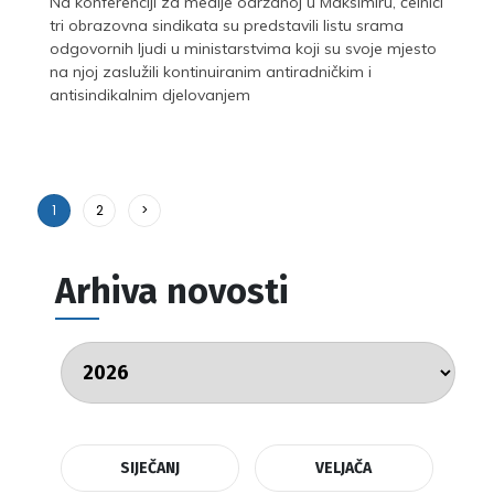
Na konferenciji za medije održanoj u Maksimiru, čelnici
tri obrazovna sindikata su predstavili listu srama
odgovornih ljudi u ministarstvima koji su svoje mjesto
na njoj zaslužili kontinuiranim antiradničkim i
antisindikalnim djelovanjem
1
2
>
Arhiva novosti
SIJEČANJ
VELJAČA