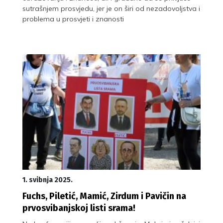
sutrašnjem prosvjedu, jer je on širi od nezadovoljstva i
problema u prosvjeti i znanosti
1. svibnja 2025.
Fuchs, Piletić, Mamić, Zirdum i Pavičin na
prvosvibanjskoj listi srama!