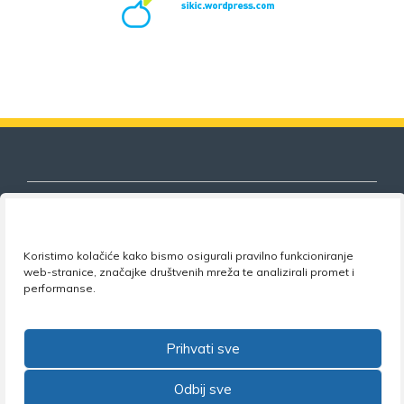
Koristimo kolačiće kako bismo osigurali pravilno funkcioniranje
Nezavisni sindikat znanosti i visokog
web-stranice, značajke društvenih mreža te analizirali promet i
obrazovanja
performanse.
Adresa:
Florijana Andrašeca 18A / VI kat
• 10 000
Zagreb •
Tel:
+385 1 4847 337
•
Email:
uprava@nsz.hr
Prihvati sve
•
Facebook:
NSZVO
Odbij sve