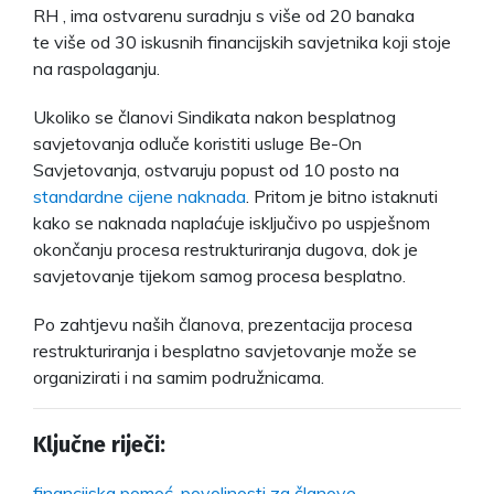
RH , ima ostvarenu suradnju s više od 20 banaka
te
više od 30 iskusnih financijskih savjetnika koji stoje
na raspolaganju.
Ukoliko se članovi Sindikata nakon besplatnog
savjetovanja odluče koristiti usluge Be-On
Savjetovanja, ostvaruju popust od 10 posto na
standardne cijene naknada
. Pritom je bitno istaknuti
kako se naknada naplaćuje isključivo po uspješnom
okončanju procesa restrukturiranja dugova, dok je
savjetovanje tijekom samog procesa besplatno.
Po zahtjevu naših članova, prezentacija procesa
restrukturiranja i besplatno savjetovanje može se
organizirati i na samim podružnicama.
Ključne riječi:
financijska pomoć
,
povoljnosti za članove