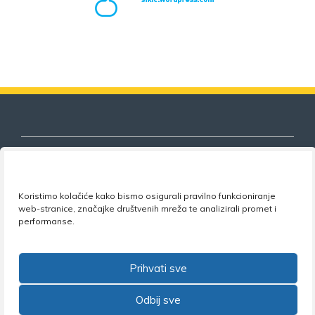
Koristimo kolačiće kako bismo osigurali pravilno funkcioniranje
Nezavisni sindikat znanosti i visokog
web-stranice, značajke društvenih mreža te analizirali promet i
obrazovanja
performanse.
Adresa:
Florijana Andrašeca 18A / VI kat
• 10 000
Zagreb •
Tel:
+385 1 4847 337
•
Email:
uprava@nsz.hr
Prihvati sve
•
Facebook:
NSZVO
Odbij sve