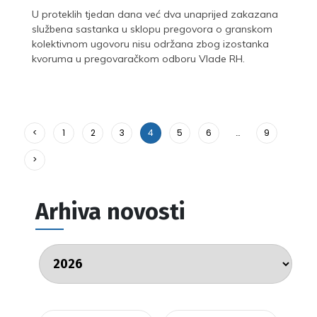
U proteklih tjedan dana već dva unaprijed zakazana
službena sastanka u sklopu pregovora o granskom
kolektivnom ugovoru nisu održana zbog izostanka
kvoruma u pregovaračkom odboru Vlade RH.
<
1
2
3
4
5
6
…
9
>
Arhiva novosti