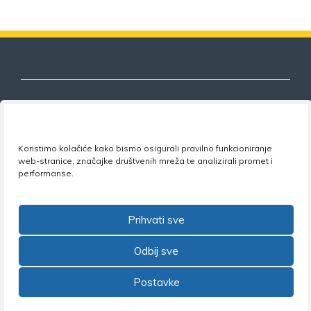
Nezavisni sindikat znanosti i visokog
Koristimo kolačiće kako bismo osigurali pravilno funkcioniranje
obrazovanja
web-stranice, značajke društvenih mreža te analizirali promet i
performanse.
Adresa:
Florijana Andrašeca 18A / VI kat
• 10 000
Zagreb •
Tel:
+385 1 4847 337
•
Email:
uprava@nsz.hr
•
Facebook:
NSZVO
Prihvati sve
Odbij sve
Postavke
©2026 Nezavisni sindikat znanosti i visokog obrazovanja