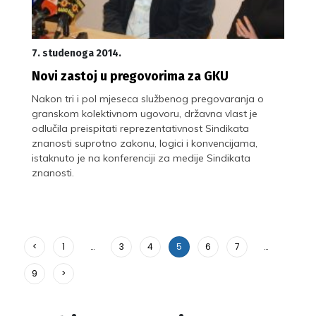
7. studenoga 2014.
Novi zastoj u pregovorima za GKU
Nakon tri i pol mjeseca službenog pregovaranja o
granskom kolektivnom ugovoru, državna vlast je
odlučila preispitati reprezentativnost Sindikata
znanosti suprotno zakonu, logici i konvencijama,
istaknuto je na konferenciji za medije Sindikata
znanosti.
<
1
…
3
4
5
6
7
…
9
>