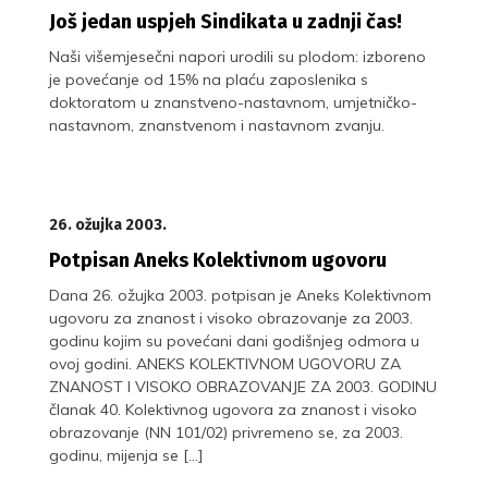
Još jedan uspjeh Sindikata u zadnji čas!
Naši višemjesečni napori urodili su plodom: izboreno
je povećanje od 15% na plaću zaposlenika s
doktoratom u znanstveno-nastavnom, umjetničko-
nastavnom, znanstvenom i nastavnom zvanju.
26. ožujka 2003.
Potpisan Aneks Kolektivnom ugovoru
Dana 26. ožujka 2003. potpisan je Aneks Kolektivnom
ugovoru za znanost i visoko obrazovanje za 2003.
godinu kojim su povećani dani godišnjeg odmora u
ovoj godini. ANEKS KOLEKTIVNOM UGOVORU ZA
ZNANOST I VISOKO OBRAZOVANJE ZA 2003. GODINU
članak 40. Kolektivnog ugovora za znanost i visoko
obrazovanje (NN 101/02) privremeno se, za 2003.
godinu, mijenja se […]