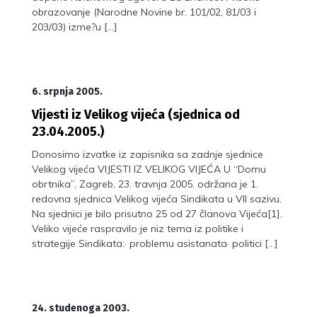
obrazovanje (Narodne Novine br. 101/02, 81/03 i
203/03) izme?u […]
6. srpnja 2005.
Vijesti iz Velikog vijeća (sjednica od
23.04.2005.)
Donosimo izvatke iz zapisnika sa zadnje sjednice
Velikog vijeća VIJESTI IZ VELIKOG VIJEĆA U “Domu
obrtnika”, Zagreb, 23. travnja 2005. održana je 1.
redovna sjednica Velikog vijeća Sindikata u VII sazivu.
Na sjednici je bilo prisutno 25 od 27 članova Vijeća[1].
Veliko vijeće raspravilo je niz tema iz politike i
strategije Sindikata:· problemu asistanata· politici […]
24. studenoga 2003.