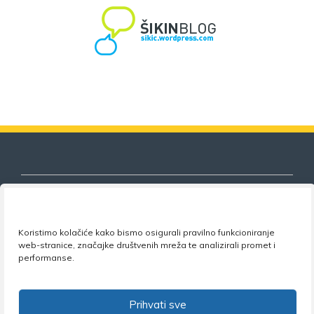
Koristimo kolačiće kako bismo osigurali pravilno funkcioniranje
Nezavisni sindikat znanosti i visokog
web-stranice, značajke društvenih mreža te analizirali promet i
obrazovanja
performanse.
Adresa:
Florijana Andrašeca 18A / VI kat
• 10 000
Zagreb •
Tel:
+385 1 4847 337
•
Email:
uprava@nsz.hr
Prihvati sve
•
Facebook:
NSZVO