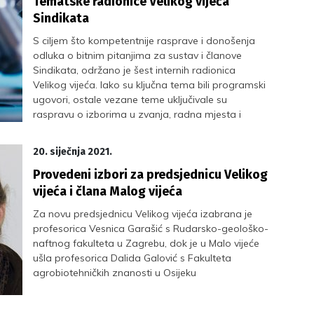
Tematske radionice Velikog vijeća
Sindikata
S ciljem što kompetentnije rasprave i donošenja
odluka o bitnim pitanjima za sustav i članove
Sindikata, održano je šest internih radionica
Velikog vijeća. Iako su ključna tema bili programski
ugovori, ostale vezane teme uključivale su
raspravu o izborima u zvanja, radna mjesta i
sustav napredovanja, pokazatelje uspješnosti u
znanosti i dr.
20. siječnja 2021.
Provedeni izbori za predsjednicu Velikog
vijeća i člana Malog vijeća
Za novu predsjednicu Velikog vijeća izabrana je
profesorica Vesnica Garašić s Rudarsko-geološko-
naftnog fakulteta u Zagrebu, dok je u Malo vijeće
ušla profesorica Dalida Galović s Fakulteta
agrobiotehničkih znanosti u Osijeku