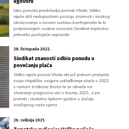
ugovoru
Iako ponuda predstavlja pomak Vlade, Veliko
vijeće drži nedopustivim poziciju znanosti i visokog
obrazovanja u novom sustavu koeficijenata te bi
potpisivanjem ovakve osnovice Sindikat implicitno
prihvatio postojeće nepravde
28. listopada 2022.
Sindikat znanosti odbio ponudu o
povećanju plaća
Veliko vijeće poziva Vladu da još jednom preispita
svoja stajališta, osigura usklađivanje plaća u 2023.
s rastom troškova života te se obveže na
otvaranje pregovora već u travnju 2023., a po
potrebi i dodatno tijekom godine u slučaju
značajnog rasta cijena
26. svibnja 2021.