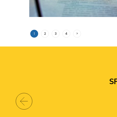
1
2
3
4
>
S