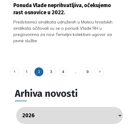
Ponuda Vlade neprihvatljiva, očekujemo
rast osnovice u 2022.
Predstavnici sindikata udruženih u Maticu hrvatskih
sindikata očitovali su se o ponudi Vlade RH u
pregovorima za novi Temeljni kolektivni ugovor za
javne službe
<
1
2
3
4
…
9
>
Arhiva novosti