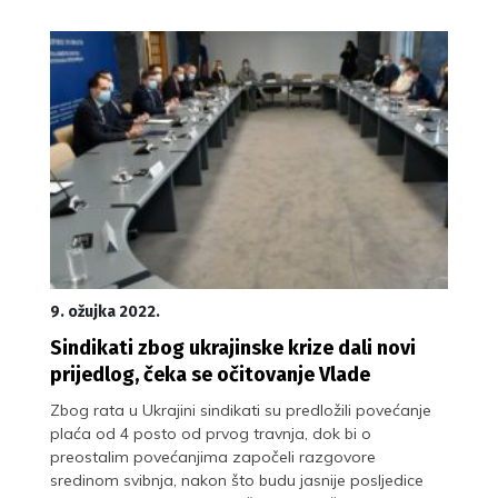
9. ožujka 2022.
Sindikati zbog ukrajinske krize dali novi
prijedlog, čeka se očitovanje Vlade
Zbog rata u Ukrajini sindikati su predložili povećanje
plaća od 4 posto od prvog travnja, dok bi o
preostalim povećanjima započeli razgovore
sredinom svibnja, nakon što budu jasnije posljedice