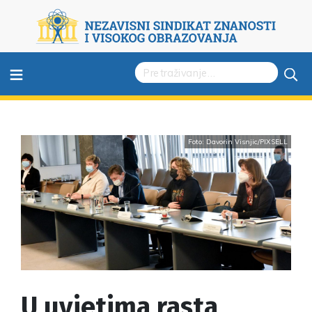
≡
Foto: Davorin Visnjic/PIXSELL
U uvjetima rasta