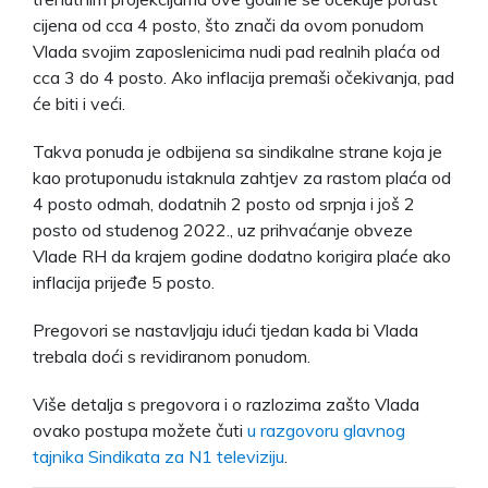
cijena od cca 4 posto, što znači da ovom ponudom
Vlada svojim zaposlenicima nudi pad realnih plaća od
cca 3 do 4 posto. Ako inflacija premaši očekivanja, pad
će biti i veći.
Takva ponuda je odbijena sa sindikalne strane koja je
kao protuponudu istaknula zahtjev za rastom plaća od
4 posto odmah, dodatnih 2 posto od srpnja i još 2
posto od studenog 2022., uz prihvaćanje obveze
Vlade RH da krajem godine dodatno korigira plaće ako
inflacija prijeđe 5 posto.
Pregovori se nastavljaju idući tjedan kada bi Vlada
trebala doći s revidiranom ponudom.
Više detalja s pregovora i o razlozima zašto Vlada
ovako postupa možete čuti
u razgovoru glavnog
tajnika Sindikata za N1 televiziju
.