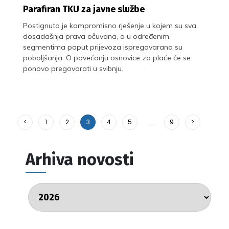
Parafiran TKU za javne službe
Postignuto je kompromisno rješenje u kojem su sva
dosadašnja prava očuvana, a u određenim
segmentima poput prijevoza ispregovarana su
poboljšanja. O povećanju osnovice za plaće će se
ponovo pregovarati u svibnju.
<
1
2
3
4
5
…
9
>
Arhiva novosti