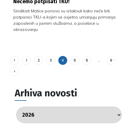
Nećemo potpisati TKU!
Sindikati Matice ponovo su istaknuli kako neće biti
potpisnici TKU-a kojim se osjetno umanjuju primanja
zaposlenih u javnim službama, a posebice u
obrazovanju.
<
1
2
3
4
5
6
…
9
>
Arhiva novosti