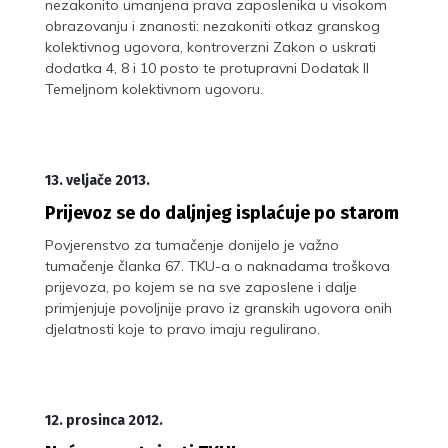
nezakonito umanjena prava zaposlenika u visokom
obrazovanju i znanosti: nezakoniti otkaz granskog
kolektivnog ugovora, kontroverzni Zakon o uskrati
dodatka 4, 8 i 10 posto te protupravni Dodatak II
Temeljnom kolektivnom ugovoru.
13. veljače 2013.
Prijevoz se do daljnjeg isplaćuje po starom
Povjerenstvo za tumačenje donijelo je važno
tumačenje članka 67. TKU-a o naknadama troškova
prijevoza, po kojem se na sve zaposlene i dalje
primjenjuje povoljnije pravo iz granskih ugovora onih
djelatnosti koje to pravo imaju regulirano.
12. prosinca 2012.