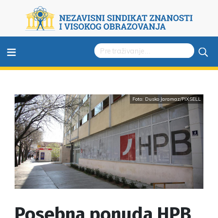
≡
Foto: Dusko Jaramaz/PIXSELL
Posebna ponuda HPB