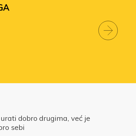
GA
gurati dobro drugima, već je
bro sebi