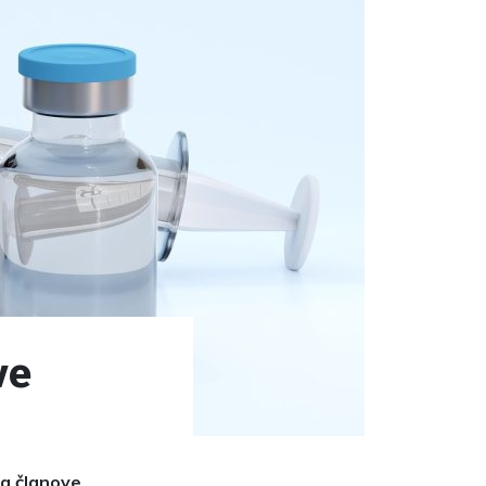
ve
za članove