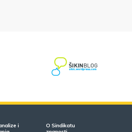
analize i
O Sindikatu
anja
znanosti