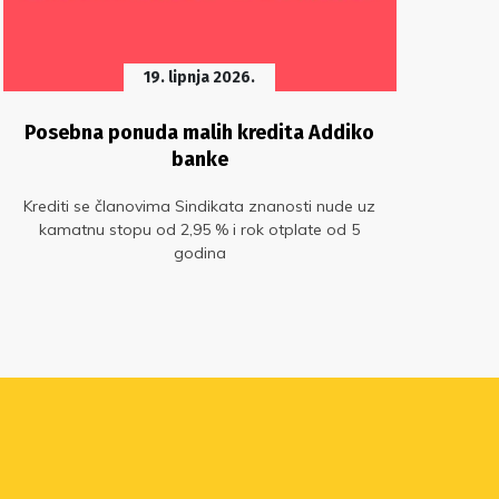
19. lipnja 2026.
Posebna ponuda malih kredita Addiko
Sur
banke
Krediti se članovima Sindikata znanosti nude uz
Pro
kamatnu stopu od 2,95 % i rok otplate od 5
godina
ostv