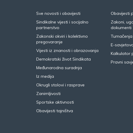
Sve novosti i obavijesti
Obavijesti 
Sindikalne vijesti i socijalno
Zakoni, ugo
partnerstvo
dokumenti
Zakonski okviri i kolektivno
Tumačenja
pregovaranje
E-savjetov
Vijesti iz znanosti i obrazovanja
Kalkulator 
Demokratski život Sindikata
Pravni savje
Međunarodna suradnja
Iz medija
Okrugli stolovi i rasprave
Zanimljivosti
Sportske aktivnosti
Obavijesti tajništva