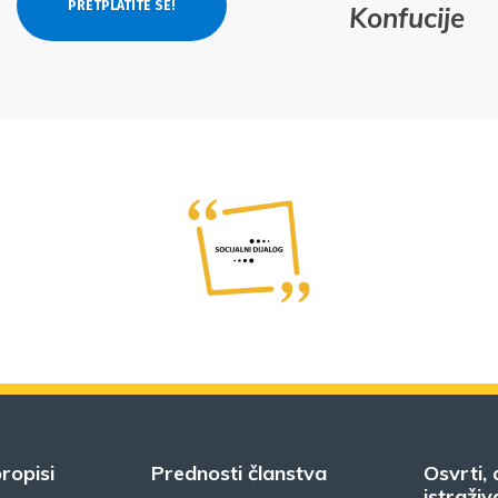
Konfucije
ropisi
Prednosti članstva
Osvrti, 
istraživ