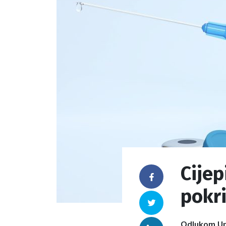
Cijep
Facebook
pokri
Twitter
Odlukom Upr