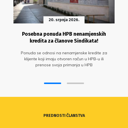
20. srpnja 2026.
Posebna ponuda HPB nenamjenskih
kredita za članove Sindikata!
Ponuda se odnosi na nenamjenske kredite za
klijente koji imaju otvoren račun u HPB-u ili
prenose svoja primanja u HPB
PREDNOSTI ČLANSTVA