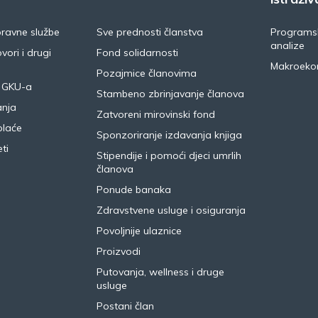
pravne službe
Sve prednosti članstva
Programsk
analize
vori i drugi
Fond solidarnosti
Makroeko
Pozajmice članovima
 GKU-a
Stambeno zbrinjavanje članova
anja
Zatvoreni mirovinski fond
plaće
Sponzoriranje izdavanja knjiga
ti
Stipendije i pomoći djeci umrlih
članova
Ponude banaka
Zdravstvene usluge i osiguranja
Povoljnije ulaznice
Proizvodi
Putovanja, wellness i druge
usluge
Postani član