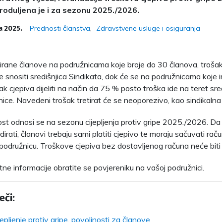
roduljena je i za sezonu 2025./2026.
Prednosti članstva
Zdravstvene usluge i osiguranja
a 2025.
irane članove na podružnicama koje broje do 30 članova, trošak
e snositi središnjica Sindikata, dok će se na podružnicama koje 
k cjepiva dijeliti na način da 75 % posto troška ide na teret sre
nice. Navedeni trošak tretirat će se neoporezivo, kao sindikalna
st odnosi se na sezonu cijepljenja protiv gripe 2025./2026. Da 
rati, članovi trebaju sami platiti cjepivo te moraju sačuvati rač
 podružnicu. Troškove cjepiva bez dostavljenog računa neće biti
ne informacije obratite se povjereniku na vašoj podružnici.
eči:
jepljenje protiv gripe
,
povoljnosti za članove