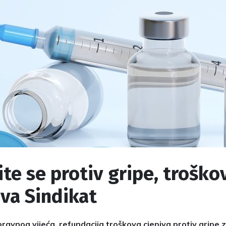
ite se protiv gripe, troško
va Sindikat
avnog vijeća, refundacija troškova cjepiva protiv gripe 