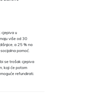
 cjepiva u
imaju više od 30
dišnjice, a 25 % na
 socijalna pomoć.
bi se trošak cjepiva
un, koji će potom
 moguće refundirati.