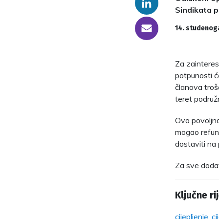
Linkedin
Sindikata p
someone@yoursite.com
14. studenog
Za zainteres
potpunosti ć
članova troša
teret podruž
Ova povoljno
mogao refundi
dostaviti na
Za sve dodat
Ključne rij
cijepljenje
,
ci