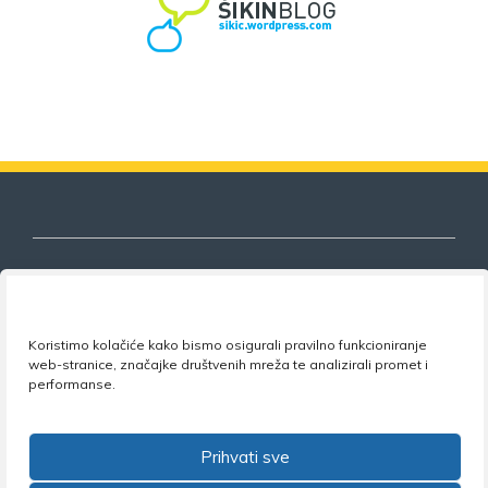
Nezavisni sindikat znanosti i visokog
Koristimo kolačiće kako bismo osigurali pravilno funkcioniranje
obrazovanja
web-stranice, značajke društvenih mreža te analizirali promet i
performanse.
Adresa:
Florijana Andrašeca 18A / VI kat
• 10 000
Zagreb •
Tel:
+385 1 4847 337
•
Email:
uprava@nsz.hr
•
Facebook:
NSZVO
Prihvati sve