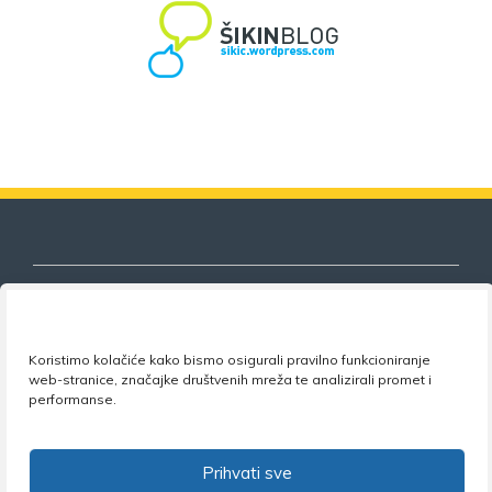
Koristimo kolačiće kako bismo osigurali pravilno funkcioniranje
Nezavisni sindikat znanosti i visokog
web-stranice, značajke društvenih mreža te analizirali promet i
obrazovanja
performanse.
Adresa:
Florijana Andrašeca 18A / VI kat
• 10 000
Zagreb •
Tel:
+385 1 4847 337
•
Email:
uprava@nsz.hr
Prihvati sve
•
Facebook:
NSZVO