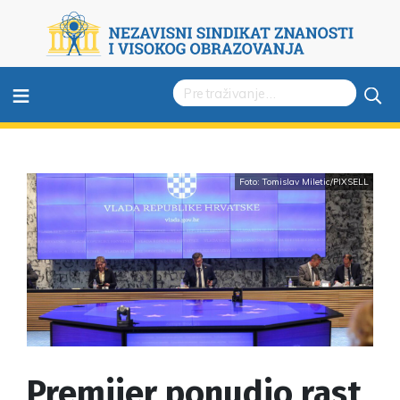
≡
Foto: Tomislav Miletic/PIXSELL
Premijer ponudio rast