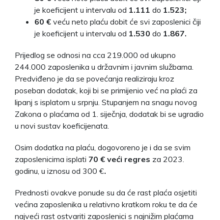
je koeficijent u intervalu od
1.111
do
1.523;
60 €
veću neto plaću dobit će svi zaposlenici čiji
je koeficijent u intervalu od
1.530
do
1.867.
Prijedlog se odnosi na cca 219.000 od ukupno
244.000 zaposlenika u državnim i javnim službama.
Predviđeno je da se povećanja realiziraju kroz
poseban dodatak, koji bi se primijenio već na plaći za
lipanj s isplatom u srpnju. Stupanjem na snagu novog
Zakona o plaćama od 1. siječnja, dodatak bi se ugradio
u novi sustav koeficijenata.
Osim dodatka na plaću, dogovoreno je i da se svim
zaposlenicima isplati
70 € veći regres
za 2023.
godinu, u iznosu od 300 €
.
Prednosti ovakve ponude su da će rast plaća osjetiti
većina zaposlenika u relativno kratkom roku te da će
najveći rast ostvariti zaposlenici s najnižim plaćama