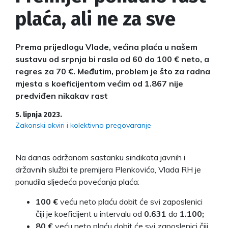
plaća, ali ne za sve
Prema prijedlogu Vlade, većina plaća u našem
sustavu od srpnja bi rasla od 60 do 100 € neto, a
regres za 70 €. Međutim, problem je što za radna
mjesta s koeficijentom većim od 1.867 nije
predviđen nikakav rast
5. lipnja 2023.
Zakonski okviri i kolektivno pregovaranje
Na danas održanom sastanku sindikata javnih i
državnih službi te premijera Plenkovića, Vlada RH je
ponudila sljedeća povećanja plaća:
100 €
veću neto plaću dobit će svi zaposlenici
čiji je koeficijent u intervalu od
0.631
do
1.100;
80 €
veću neto plaću dobit će svi zaposlenici čiji