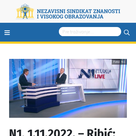
≡
Foto: N1
N1, 1.11.2022. – Ribić: