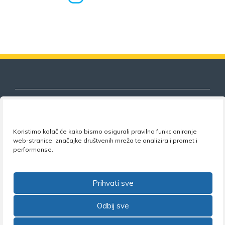
Koristimo kolačiće kako bismo osigurali pravilno funkcioniranje
Nezavisni sindikat znanosti i visokog
web-stranice, značajke društvenih mreža te analizirali promet i
obrazovanja
performanse.
Adresa:
Florijana Andrašeca 18A / VI kat
• 10 000
Zagreb •
Tel:
+385 1 4847 337
•
Email:
uprava@nsz.hr
Prihvati sve
•
Facebook:
NSZVO
Odbij sve