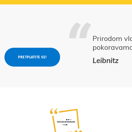
Prirodom vl
pokoravam
Leibnitz