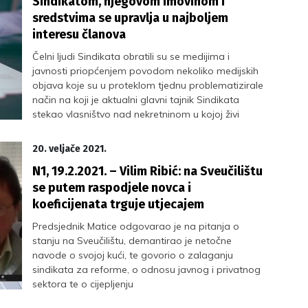
Sindikatom, njegovom imovinom i
sredstvima se upravlja u najboljem
interesu članova
Čelni ljudi Sindikata obratili su se medijima i
javnosti priopćenjem povodom nekoliko medijskih
objava koje su u proteklom tjednu problematizirale
način na koji je aktualni glavni tajnik Sindikata
stekao vlasništvo nad nekretninom u kojoj živi
20. veljače 2021.
N1, 19.2.2021. – Vilim Ribić: na Sveučilištu
se putem raspodjele novca i
koeficijenata trguje utjecajem
Predsjednik Matice odgovarao je na pitanja o
stanju na Sveučilištu, demantirao je netočne
navode o svojoj kući, te govorio o zalaganju
sindikata za reforme, o odnosu javnog i privatnog
sektora te o cijepljenju