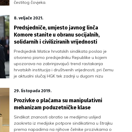
čestitog čovjeka.
8. veljače 2021.
Predsjedniče, umjesto javnog linča
Komore stanite u obranu socijalnih,
solidarnih i civiliziranih vrijednosti
Predsjednik Matice hrvatskih sindikata poslao je
otvoreno pismo predsjedniku Republike u kojem
upozorava na zabrinjavajući trend rastakanja
hrvatskih institucija i društvenih vrijednosti, pri čemu
je aktualni slučaj HGK tek zadnji u dugom nizu
29. listopada 2019.
Prozivke o plaćama su manipulativni
mehanizam poduzetničke klase
Sindikat znanosti obratio se medijima uslijed
zaokreta iz medijske potpore sindikatima u štrajku
prema napadima na njihove čelnike prozivkama o