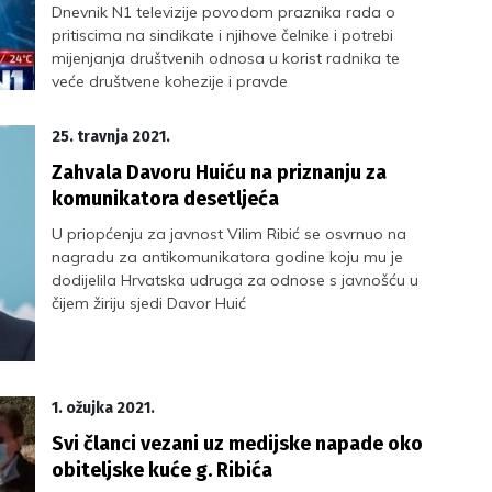
Dnevnik N1 televizije povodom praznika rada o
pritiscima na sindikate i njihove čelnike i potrebi
mijenjanja društvenih odnosa u korist radnika te
veće društvene kohezije i pravde
25. travnja 2021.
Zahvala Davoru Huiću na priznanju za
komunikatora desetljeća
U priopćenju za javnost Vilim Ribić se osvrnuo na
nagradu za antikomunikatora godine koju mu je
dodijelila Hrvatska udruga za odnose s javnošću u
čijem žiriju sjedi Davor Huić
1. ožujka 2021.
Svi članci vezani uz medijske napade oko
obiteljske kuće g. Ribića