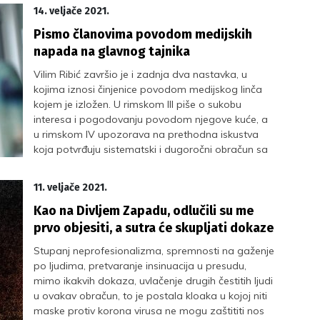
14. veljače 2021.
Pismo članovima povodom medijskih
napada na glavnog tajnika
Vilim Ribić završio je i zadnja dva nastavka, u
kojima iznosi činjenice povodom medijskog linča
kojem je izložen. U rimskom III piše o sukobu
interesa i pogodovanju povodom njegove kuće, a
u rimskom IV upozorava na prethodna iskustva
koja potvrđuju sistematski i dugoročni obračun sa
sindikatima. Spominju se plaće sindikalista,
sindikalni dom, biznis klasa, dugovječnost, bankrot
11. veljače 2021.
sindikata, a veoma je zanimljivo uspoređivanje s
iskustvom poznatog američkog sindikalnog čelnika
Kao na Divljem Zapadu, odlučili su me
u automobilskoj industriji
prvo objesiti, a sutra će skupljati dokaze
Stupanj neprofesionalizma, spremnosti na gaženje
po ljudima, pretvaranje insinuacija u presudu,
mimo ikakvih dokaza, uvlačenje drugih čestitih ljudi
u ovakav obračun, to je postala kloaka u kojoj niti
maske protiv korona virusa ne mogu zaštititi nos