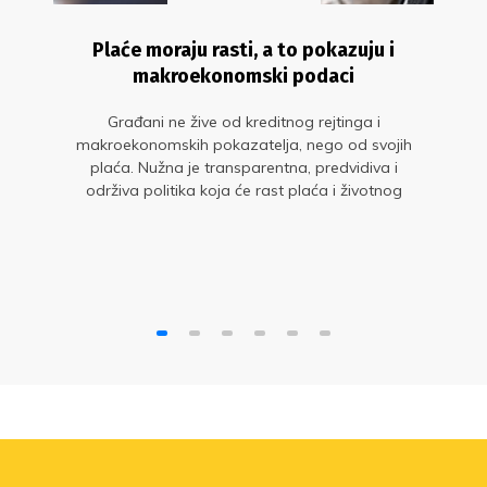
Plaće moraju rasti, a to pokazuju i
makroekonomski podaci
Građani ne žive od kreditnog rejtinga i
makroekonomskih pokazatelja, nego od svojih
plaća. Nužna je transparentna, predvidiva i
održiva politika koja će rast plaća i životnog
standarda staviti u središte gospodarskog
razvoja. Glavne su to poruke s okruglog stola
„Sit gladnom ne vjeruje: zašto plaće moraju
rasti?“ u organizaciji Sindikata znanosti i
Sindikata Preporod.