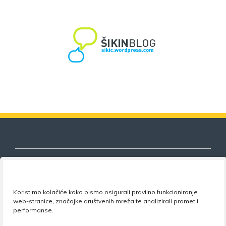
Koristimo kolačiće kako bismo osigurali pravilno funkcioniranje
Nezavisni sindikat znanosti i visokog
web-stranice, značajke društvenih mreža te analizirali promet i
obrazovanja
performanse.