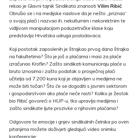
rekao je Glavni tajnik Sindikata znanosti
Vilim Ribić
.
Obrušio se i na medijske naslove da je nešto „priznao“
o svojoj plaći i nazvao ih, nekulturnim i nekorektnim te
vidljivom manipulacijom poduzetničke klase koju
predstavlja Hrvatska udruga poslodavaca.
Koji postotak zaposlenih je štrajkao prvog dana štrajka
na fakultetima? Što je još o plaćama i masi za plaće
izračunao Kroflin? Zašto sindikati komuniciraju plaće u
bruto iznosima i zašto podatak o prosječnoj plaći
učitelja od 7.200 kuna koji je objavljen u medijima ne
može biti točan? Što će se dogoditi s javnim sektorom
i gospodarstvom ako plaće neće rasti? Koliko je žestok
bio Ribić govoreći o HUP-u, tko upravlja medijima i
zašto sindikate ljute prozivke o njihovim plaćama?
Odgovore te emocije i gnjev sindikalnih čelnika po ovim
pitanjima možete doživjeti gledajući video snimku
konferencije: