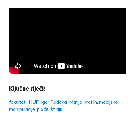
Ključne riječi:
fakulteti
,
HUP
,
Igor Radeka
,
Matija Kroflin
,
medijske
manipulacije
,
plaće
,
štrajk