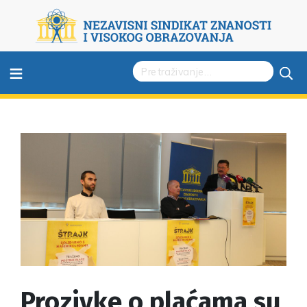
≡
Prozivke o plaćama su