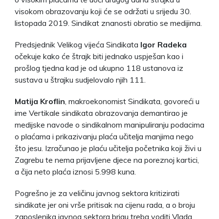
visokom obrazovanju koji će se održati u srijedu 30.
listopada 2019. Sindikat znanosti obratio se medijima.
Predsjednik Velikog vijeća Sindikata
Igor Radeka
očekuje kako će štrajk biti jednako uspješan kao i
prošlog tjedna kad je od ukupno 118 ustanova iz
sustava u štrajku sudjelovalo njih 111.
Matija Kroflin
, makroekonomist Sindikata, govoreći u
ime Vertikale sindikata obrazovanja demantirao je
medijske navode o sindikalnom manipuliranju podacima
o plaćama i prikazivanju plaća učitelja manjima nego
što jesu. Izračunao je plaću učitelja početnika koji živi u
Zagrebu te nema prijavljene djece na poreznoj kartici,
a čija neto plaća iznosi 5.998 kuna.
Pogrešno je za veličinu javnog sektora kritizirati
sindikate jer oni vrše pritisak na cijenu rada, a o broju
zaposlenika javnog sektora brigu treba voditi Vlada,