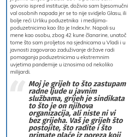
govorio ispred institucije, doživio sam bjesomučni
val osobnih napada jer se to nije svidjelo Glasu, ili
bolje reći Urliku poduzetnika i medijima-
poduzetnicima kao što je Index.hr. Napali su
mene kao osobu, zbog 42 kune članarine, unatoč
tome što sam proljetos na sjednicama u Vladi i u
javnosti zagovarao zaduživanje države radi
pomaganja poduzetnicima u ekstremnim
uvjetima pandemije u iznosima od nekoliko
milijardi.
Moj je grijeh to što zastupam
radne ljude u javnim
službama, grijeh je sindikata
to što je on njihova
organizacija, ali niste ni vi
bez grijeha. Vaš je grijeh što
postojite, što radite i što
primate plaće iz poreza koji