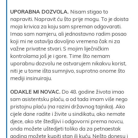
UPORABNA DOZVOLA.
Nisam stigao to
napraviti. Napravit ću što prije mogu. To je doista
moja krivica za koju sam spreman odgovarati.
Imao sam namjeru, ali jednostavno radim posao
koji mi ne ostavlja dovoljno vremena čak ni za
važne privatne stvari. S mojim liječničkim
kontrolama još je i gore. Time što nemam
uporabnu dozvolu ne ostvarujem nikakvu korist,
niti je u tome išta sumnjivo, suprotno onome što
mediji insinuiraju.
ODAKLE MI NOVAC.
Do 48. godine života imao
sam asistentsku plaću, a od tada imam više nego
pristojnu plaću (na razini državnog tajnika). Ako
cijele dane radite i živite u sindikatu, ako nemate
djece, ako ste štedljivi i odgovorni prema novcu,
onda možete uštedjeti toliko da za petnaestak
godina možete kupiti stan ili kuću. Nešto donesu i