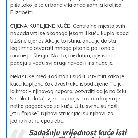
piše „ako je to urbana vila onda sam ja kraljica
Elizabeta“.
CIJENA KUPLJENE KUĆE.
Centralno mjesto svih
napada vrti se oko toga jesam li kuću kupio ispod
tržišne cijene? Ako je to istina, onda je doista
legitimno otvarati mnoga pitanja pa i ona o
mome poštenju. Ako to, međutim, nije istina,
padaju u vodu svi drugi navodi i insinuacije.
Neki su se mediji odmah usudili ustvrditi kako je
kuća kupljena čak dvostruko ispod cijene. To je
lajtmotiv njihovog napora, potvrditi da je na čelu
Sindikata loš čovjek i sumnjiva osoba kojem je
netko pogodovao za kuću. U tu svrhu su našli
„stručnjake“. Njihovi stručnjaci su njihovi, za
jednokratnu upotrebu.
Sadašnju vrijednost kuće isti