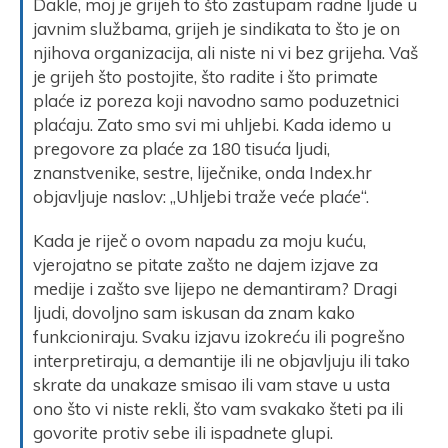
Dakle, moj je grijeh to što zastupam radne ljude u
javnim službama, grijeh je sindikata to što je on
njihova organizacija, ali niste ni vi bez grijeha. Vaš
je grijeh što postojite, što radite i što primate
plaće iz poreza koji navodno samo poduzetnici
plaćaju. Zato smo svi mi uhljebi. Kada idemo u
pregovore za plaće za 180 tisuća ljudi,
znanstvenike, sestre, liječnike, onda Index.hr
objavljuje naslov: „Uhljebi traže veće plaće“.
Kada je riječ o ovom napadu za moju kuću,
vjerojatno se pitate zašto ne dajem izjave za
medije i zašto sve lijepo ne demantiram? Dragi
ljudi, dovoljno sam iskusan da znam kako
funkcioniraju. Svaku izjavu izokreću ili pogrešno
interpretiraju, a demantije ili ne objavljuju ili tako
skrate da unakaze smisao ili vam stave u usta
ono što vi niste rekli, što vam svakako šteti pa ili
govorite protiv sebe ili ispadnete glupi.