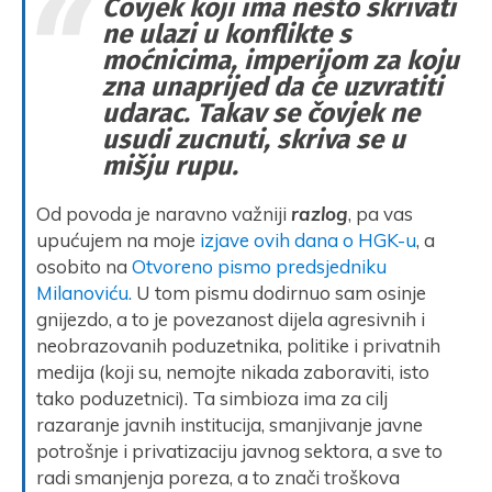
Čovjek koji ima nešto skrivati
ne ulazi u konflikte s
moćnicima, imperijom za koju
zna unaprijed da će uzvratiti
udarac. Takav se čovjek ne
usudi zucnuti, skriva se u
mišju rupu.
Od povoda je naravno važniji
razlog
, pa vas
upućujem na moje
izjave ovih dana o HGK-u
, a
osobito na
Otvoreno pismo predsjedniku
Milanoviću.
U tom pismu dodirnuo sam osinje
gnijezdo, a to je povezanost dijela agresivnih i
neobrazovanih poduzetnika, politike i privatnih
medija (koji su, nemojte nikada zaboraviti, isto
tako poduzetnici). Ta simbioza ima za cilj
razaranje javnih institucija, smanjivanje javne
potrošnje i privatizaciju javnog sektora, a sve to
radi smanjenja poreza, a to znači troškova