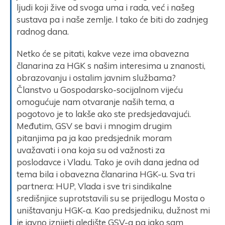
ljudi koji žive od svoga uma i rada, već i našeg
sustava pa i naše zemlje. I tako će biti do zadnjeg
radnog dana.
Netko će se pitati, kakve veze ima obavezna
članarina za HGK s našim interesima u znanosti,
obrazovanju i ostalim javnim službama?
Članstvo u Gospodarsko-socijalnom vijeću
omogućuje nam otvaranje naših tema, a
pogotovo je to lakše ako ste predsjedavajući.
Međutim, GSV se bavi i mnogim drugim
pitanjima pa ja kao predsjednik moram
uvažavati i ona koja su od važnosti za
poslodavce i Vladu. Tako je ovih dana jedna od
tema bila i obavezna članarina HGK-u. Sva tri
partnera: HUP, Vlada i sve tri sindikalne
središnjice suprotstavili su se prijedlogu Mosta o
uništavanju HGK-a. Kao predsjedniku, dužnost mi
je javno iznijeti gledište GSV-a pa iako sam