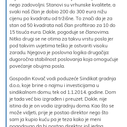
nego zadovoljni. Stanovi su vrhunske kvalitete, a
svaki naš član je dobio 200 do 300 eura nižu
cijenu po kvadratu od tržišne. To znači da je za
stan od 50 kvadrata naš član profitirao za 10 do
15 tisuća eura. Dakle, pogoduje se članovima.
Nitko drugi se ne otima za takvu vrstu posla jer
pod takvim uvjetima teško je ostvariti visoku
zaradu. Njegova je poslovna logika drugačija:
dugoročna stabilnost poslovanja koja omogućuje
povećanje obujma posla.
Gospodin Kovač vodi poduzeće Sindikat gradnja
d.o.o, koje brine o najmu i investicijama u
sindikalnom domu, tek od 1.1.2014. godine. Dom
je tada već bio izgrađen i preuzet. Dakle, nije
istina da je on vodio izgradnju doma. Kao što se
može vidjeti, prije je postao direktor nego što
sam ja kupio kuću pa je teza kako je meni
pogodovao da bi postao direktor još jedna