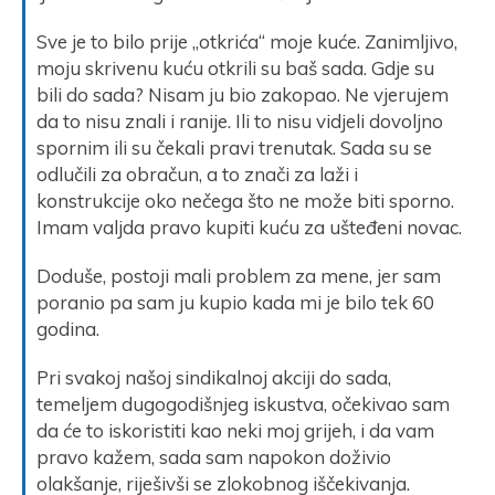
Sve je to bilo prije „otkrića“ moje kuće. Zanimljivo,
moju skrivenu kuću otkrili su baš sada. Gdje su
bili do sada? Nisam ju bio zakopao. Ne vjerujem
da to nisu znali i ranije. Ili to nisu vidjeli dovoljno
spornim ili su čekali pravi trenutak. Sada su se
odlučili za obračun, a to znači za laži i
konstrukcije oko nečega što ne može biti sporno.
Imam valjda pravo kupiti kuću za ušteđeni novac.
Doduše, postoji mali problem za mene, jer sam
poranio pa sam ju kupio kada mi je bilo tek 60
godina.
Pri svakoj našoj sindikalnoj akciji do sada,
temeljem dugogodišnjeg iskustva, očekivao sam
da će to iskoristiti kao neki moj grijeh, i da vam
pravo kažem, sada sam napokon doživio
olakšanje, riješivši se zlokobnog iščekivanja.