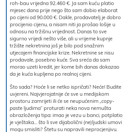
roh-bau vrijedna 92.460 €. Ja sam kuću platio
mjesec dana prije nego što sam dobio elaborat
po cijeni od 90.000 €. Dakle, prodavatelj je dobro
procijenio cijenu, a nisam niti ja prošao lošije u
odnosu na tržišnu vrijednost. Danas to sve
sigurno vrijedi nešto više, ali u vrijeme kupnje
tržište nekretnina još je bilo pod snažnim
utjecajem financijske krize. Nekretnine se nisu
prodavale, posebno kuće. Sva sreća da sam
morao uzeti kredit, jer kome bih danas dokazao
da je kuća kupljena po realnoj cijeni.
Što sada? Hoće li se netko ispričati? Neće! Budite
uvjereni. Najvjerojatnije će sve u medijskom
prostoru zamrijeti ili će se neupućenim „
copy-
paste
ljudima“ proturati neka nova nemušta
obrazloženja tipa: imao je vezu u banci, potplatio
je vještaka… što li sve dijabolični (ne)ljudski umovi
mogu smisliti? Štetu su napravili neprocjenjivu.