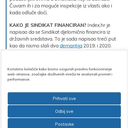
Čuvam ih i za moguće inspekcije iz vlasti, ako i
kada odluče doći.
KAKO JE SINDIKAT FINANCIRAN?
Index.hr je
napisao da se Sindikat djelomično financira iz
državnih sredstava. To je sada napisao treći put
kao da nismo slali dva
demantija
2019. i 2020.
godine koji pobijaju tu neistinu. Sindikat se ne
financira iz državnih izvora, već su sredstva za
naše projekte iz europskih fondova transferirana
Koristimo kolačiće kako bismo osigurali pravilno funkcioniranje
posredstvom državnih računa.
web-stranice, značajke društvenih mreža te analizirali promet i
performanse.
BOGAĆENJE NA PROIZVODNJI LAŽI.
Mene
staviti u kontekst nepoštenja pred kraj radnog
Prihvati sve
vijeka, nakon godina rada bez mrlja, a u to uvući
još i drugog čovjeka bez dokaza doista je
Odbij sve
bezobzirni čin. To nije sloboda medija, već nasilje
nad istinom i ljudima. Pitam se gdje to medijski
Postavke
vlasnici obitavaju, kakvim se oni makinacijama