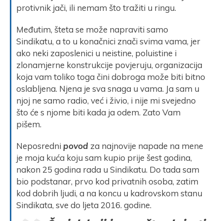
protivnik jači, ili nemam što tražiti u ringu.
Međutim, šteta se može napraviti samo
Sindikatu, a to u konačnici znači svima vama, jer
ako neki zaposlenici u neistine, poluistine i
zlonamjerne konstrukcije povjeruju, organizacija
koja vam toliko toga čini dobroga može biti bitno
oslabljena. Njena je sva snaga u vama. Ja sam u
njoj ne samo radio, već i živio, i nije mi svejedno
što će s njome biti kada ja odem. Zato Vam
pišem.
Neposredni
povod
za najnovije napade na mene
je moja kuća koju sam kupio prije šest godina,
nakon 25 godina rada u Sindikatu. Do tada sam
bio podstanar, prvo kod privatnih osoba, zatim
kod dobrih ljudi, a na koncu u kadrovskom stanu
Sindikata, sve do ljeta 2016. godine.