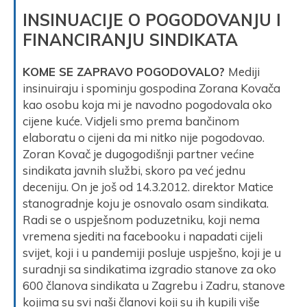
INSINUACIJE O POGODOVANJU I
FINANCIRANJU SINDIKATA
KOME SE ZAPRAVO POGODOVALO?
Mediji
insinuiraju i spominju gospodina Zorana Kovača
kao osobu koja mi je navodno pogodovala oko
cijene kuće. Vidjeli smo prema bančinom
elaboratu o cijeni da mi nitko nije pogodovao.
Zoran Kovač je dugogodišnji partner većine
sindikata javnih službi, skoro pa već jednu
deceniju. On je još od 14.3.2012. direktor Matice
stanogradnje koju je osnovalo osam sindikata.
Radi se o uspješnom poduzetniku, koji nema
vremena sjediti na facebooku i napadati cijeli
svijet, koji i u pandemiji posluje uspješno, koji je u
suradnji sa sindikatima izgradio stanove za oko
600 članova sindikata u Zagrebu i Zadru, stanove
kojima su svi naši članovi koji su ih kupili više