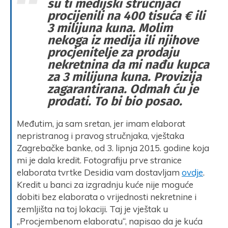
su ti medijski stručnjaci
procijenili na 400 tisuća € ili
3 milijuna kuna. Molim
nekoga iz medija ili njihove
procjenitelje za prodaju
nekretnina da mi nađu kupca
za 3 milijuna kuna. Provizija
zagarantirana. Odmah ću je
prodati. To bi bio posao.
Međutim, ja sam sretan, jer imam elaborat
nepristranog i pravog stručnjaka, vještaka
Zagrebačke banke, od 3. lipnja 2015. godine koja
mi je dala kredit. Fotografiju prve stranice
elaborata tvrtke Desidia vam dostavljam
ovdje
.
Kredit u banci za izgradnju kuće nije moguće
dobiti bez elaborata o vrijednosti nekretnine i
zemljišta na toj lokaciji. Taj je vještak u
„Procjembenom elaboratu“, napisao da je kuća