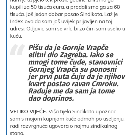
kupili za 50 tisuća eura, a prodali smo ga za 68
tisuća. Još jedan dobar posao Sindikata. Laž je
Index-ova da sam još uvijek prijavljen na toj
adresi. Odjavio sam se vrlo brzo čim sam uselio u
kuću.
Pišu da je Gornje Vrapče
elitni dio Zagreba. Iako se
mnogi tome čude, stanovnici
Gornjeg Vrapča su ponosni
jer prvi puta čuju da je njihov
kvart postao ravan Cmroku.
Raduje me da sam ja tome
dao doprinos.
VELIKO VIJEĆE.
Viša tijela Sindikata upoznao
sam s mojom kupnjom kuće odmah po useljenju,
radi razvrgnuća ugovora o najmu sindikalnog
stana.