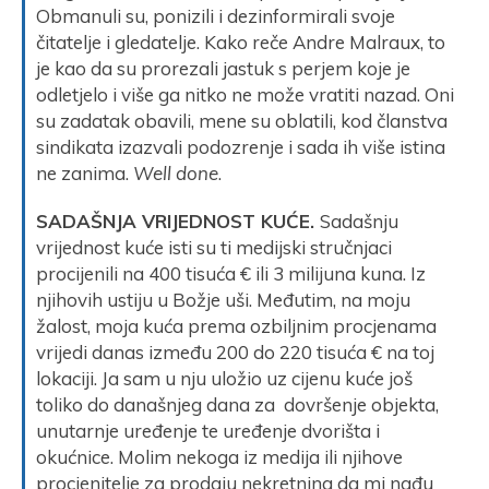
Obmanuli su, ponizili i dezinformirali svoje
čitatelje i gledatelje. Kako reče Andre Malraux, to
je kao da su prorezali jastuk s perjem koje je
odletjelo i više ga nitko ne može vratiti nazad. Oni
su zadatak obavili, mene su oblatili, kod članstva
sindikata izazvali podozrenje i sada ih više istina
ne zanima.
Well done
.
SADAŠNJA VRIJEDNOST KUĆE.
Sadašnju
vrijednost kuće isti su ti medijski stručnjaci
procijenili na 400 tisuća € ili 3 milijuna kuna. Iz
njihovih ustiju u Božje uši. Međutim, na moju
žalost, moja kuća prema ozbiljnim procjenama
vrijedi danas između 200 do 220 tisuća € na toj
lokaciji. Ja sam u nju uložio uz cijenu kuće još
toliko do današnjeg dana za dovršenje objekta,
unutarnje uređenje te uređenje dvorišta i
okućnice. Molim nekoga iz medija ili njihove
procjenitelje za prodaju nekretnina da mi nađu