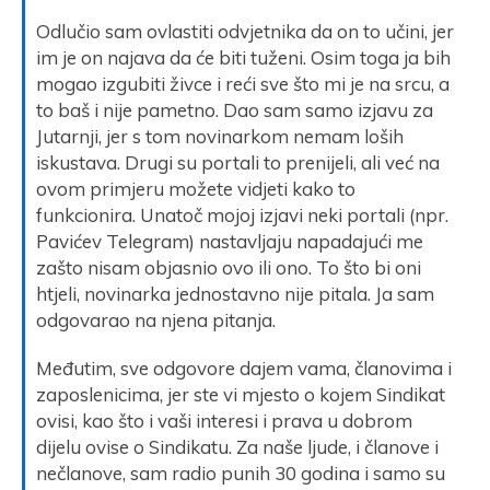
Odlučio sam ovlastiti odvjetnika da on to učini, jer
im je on najava da će biti tuženi. Osim toga ja bih
mogao izgubiti živce i reći sve što mi je na srcu, a
to baš i nije pametno. Dao sam samo izjavu za
Jutarnji, jer s tom novinarkom nemam loših
iskustava. Drugi su portali to prenijeli, ali već na
ovom primjeru možete vidjeti kako to
funkcionira. Unatoč mojoj izjavi neki portali (npr.
Pavićev Telegram) nastavljaju napadajući me
zašto nisam objasnio ovo ili ono. To što bi oni
htjeli, novinarka jednostavno nije pitala. Ja sam
odgovarao na njena pitanja.
Međutim, sve odgovore dajem vama, članovima i
zaposlenicima, jer ste vi mjesto o kojem Sindikat
ovisi, kao što i vaši interesi i prava u dobrom
dijelu ovise o Sindikatu. Za naše ljude, i članove i
nečlanove, sam radio punih 30 godina i samo su