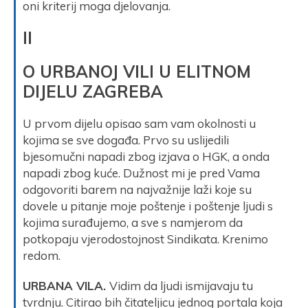
oni kriterij moga djelovanja.
II
O URBANOJ VILI U ELITNOM
DIJELU ZAGREBA
U prvom dijelu opisao sam vam okolnosti u
kojima se sve događa. Prvo su uslijedili
bjesomučni napadi zbog izjava o HGK, a onda
napadi zbog kuće. Dužnost mi je pred Vama
odgovoriti barem na najvažnije laži koje su
dovele u pitanje moje poštenje i poštenje ljudi s
kojima surađujemo, a sve s namjerom da
potkopaju vjerodostojnost Sindikata. Krenimo
redom.
URBANA VILA.
Vidim da ljudi ismijavaju tu
tvrdnju. Citirao bih čitateljicu jednog portala koja