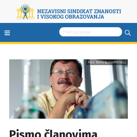
≡
Foto: Boris Scitar/PIXSELL
Pismo članovima