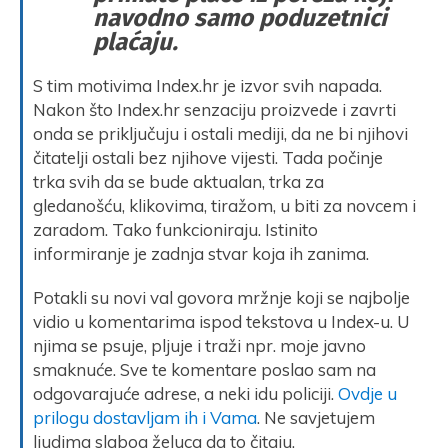
navodno samo poduzetnici
plaćaju.
S tim motivima Index.hr je izvor svih napada.
Nakon što Index.hr senzaciju proizvede i zavrti
onda se priključuju i ostali mediji, da ne bi njihovi
čitatelji ostali bez njihove vijesti. Tada počinje
trka svih da se bude aktualan, trka za
gledanošću, klikovima, tiražom, u biti za novcem i
zaradom. Tako funkcioniraju. Istinito
informiranje je zadnja stvar koja ih zanima.
Potakli su novi val govora mržnje koji se najbolje
vidio u komentarima ispod tekstova u Index-u. U
njima se psuje, pljuje i traži npr. moje javno
smaknuće. Sve te komentare poslao sam na
odgovarajuće adrese, a neki idu policiji.
Ovdje u
prilogu dostavljam ih i Vama
. Ne savjetujem
ljudima slabog želuca da to čitaju.