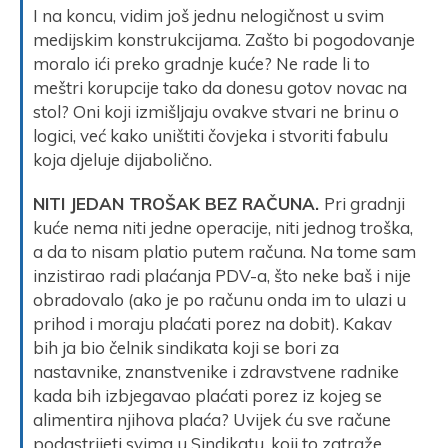
I na koncu, vidim još jednu nelogičnost u svim
medijskim konstrukcijama. Zašto bi pogodovanje
moralo ići preko gradnje kuće? Ne rade li to
meštri korupcije tako da donesu gotov novac na
stol? Oni koji izmišljaju ovakve stvari ne brinu o
logici, već kako uništiti čovjeka i stvoriti fabulu
koja djeluje dijabolično.
NITI JEDAN TROŠAK BEZ RAČUNA.
Pri gradnji
kuće nema niti jedne operacije, niti jednog troška,
a da to nisam platio putem računa. Na tome sam
inzistirao radi plaćanja PDV-a, što neke baš i nije
obradovalo (ako je po računu onda im to ulazi u
prihod i moraju plaćati porez na dobit). Kakav
bih ja bio čelnik sindikata koji se bori za
nastavnike, znanstvenike i zdravstvene radnike
kada bih izbjegavao plaćati porez iz kojeg se
alimentira njihova plaća? Uvijek ću sve račune
podastrijeti svima u Sindikatu, koji to zatraže.