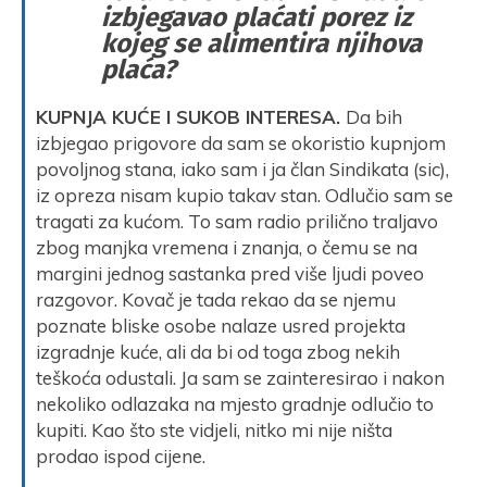
izbjegavao plaćati porez iz
kojeg se alimentira njihova
plaća?
KUPNJA KUĆE I SUKOB INTERESA.
Da bih
izbjegao prigovore da sam se okoristio kupnjom
povoljnog stana, iako sam i ja član Sindikata (sic),
iz opreza nisam kupio takav stan. Odlučio sam se
tragati za kućom. To sam radio prilično traljavo
zbog manjka vremena i znanja, o čemu se na
margini jednog sastanka pred više ljudi poveo
razgovor. Kovač je tada rekao da se njemu
poznate bliske osobe nalaze usred projekta
izgradnje kuće, ali da bi od toga zbog nekih
teškoća odustali. Ja sam se zainteresirao i nakon
nekoliko odlazaka na mjesto gradnje odlučio to
kupiti. Kao što ste vidjeli, nitko mi nije ništa
prodao ispod cijene.