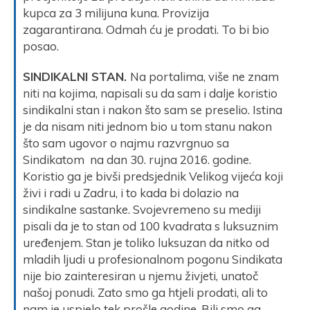
kupca za 3 milijuna kuna. Provizija
zagarantirana. Odmah ću je prodati. To bi bio
posao.
SINDIKALNI STAN.
Na portalima, više ne znam
niti na kojima, napisali su da sam i dalje koristio
sindikalni stan i nakon što sam se preselio. Istina
je da nisam niti jednom bio u tom stanu nakon
što sam ugovor o najmu razvrgnuo sa
Sindikatom na dan 30. rujna 2016. godine.
Koristio ga je bivši predsjednik Velikog vijeća koji
živi i radi u Zadru, i to kada bi dolazio na
sindikalne sastanke. Svojevremeno su mediji
pisali da je to stan od 100 kvadrata s luksuznim
uređenjem. Stan je toliko luksuzan da nitko od
mladih ljudi u profesionalnom pogonu Sindikata
nije bio zainteresiran u njemu živjeti, unatoč
našoj ponudi. Zato smo ga htjeli prodati, ali to
nam je uspjelo tek prošle godine. Bili smo ga