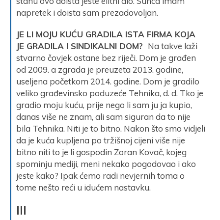
stanu ovo doista jeste elitni dio. Sunca imam
napretek i doista sam prezadovoljan.
JE LI MOJU KUĆU GRADILA ISTA FIRMA KOJA
JE GRADILA I SINDIKALNI DOM?
Na takve laži
stvarno čovjek ostane bez riječi. Dom je građen
od 2009. a zgrada je preuzeta 2013. godine,
useljena početkom 2014. godine. Dom je gradilo
veliko građevinsko poduzeće Tehnika, d. d. Tko je
gradio moju kuću, prije nego li sam ju ja kupio,
danas više ne znam, ali sam siguran da to nije
bila Tehnika. Niti je to bitno. Nakon što smo vidjeli
da je kuća kupljena po tržišnoj cijeni više nije
bitno niti to je li gospodin Zoran Kovač, kojeg
spominju mediji, meni nekako pogodovao i ako
jeste kako? Ipak ćemo radi nevjernih toma o
tome nešto reći u idućem nastavku.
III