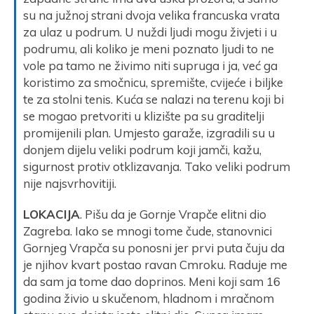
su na južnoj strani dvoja velika francuska vrata
za ulaz u podrum. U nuždi ljudi mogu živjeti i u
podrumu, ali koliko je meni poznato ljudi to ne
vole pa tamo ne živimo niti supruga i ja, već ga
koristimo za smočnicu, spremište, cvijeće i biljke
te za stolni tenis. Kuća se nalazi na terenu koji bi
se mogao pretvoriti u klizište pa su graditelji
promijenili plan. Umjesto garaže, izgradili su u
donjem dijelu veliki podrum koji jamči, kažu,
sigurnost protiv otklizavanja. Tako veliki podrum
nije najsvrhovitiji.
LOKACIJA
. Pišu da je Gornje Vrapče elitni dio
Zagreba. Iako se mnogi tome čude, stanovnici
Gornjeg Vrapča su ponosni jer prvi puta čuju da
je njihov kvart postao ravan Cmroku. Raduje me
da sam ja tome dao doprinos. Meni koji sam 16
godina živio u skučenom, hladnom i mračnom