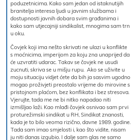
poduzetnicima. Kako sam jedan od istaknutijih
branitelja interesa ljudi u javnim službama i
dostupnosti javnih dobara svim građanima i
kako sam utjecajniji sindikalist, mnogima sam trn
u oku.
Čovjek koji ima nešto skrivati ne ulazi u konflikte
s moćnicima, imperijom za koju zna unaprijed da
će uzvratiti udarac. Takav se čovjek ne usudi
zucnuti, skriva se u mišju rupu. Ako se uživite u
moju situaciju vidjet ćete da bih ja sasvim ugodno
mogao proživjeti preostalo vrijeme do mirovine s
pristojnom plaćom, bez konflikata i bez stresova.
Vjerujte, tada me ne bi nitko napadao niti
izmišljao laži. Kao mlađi čovjek osnivao sam prvi
proturežimski sindikat u RH, Sindikat znanosti,
kada je to bilo veoma rizično, davne 1989. godine.
Tada sam imao smjelosti i, kao što vidite, nisam
ju niti danas izgubio. I dalje sam glas ne samo