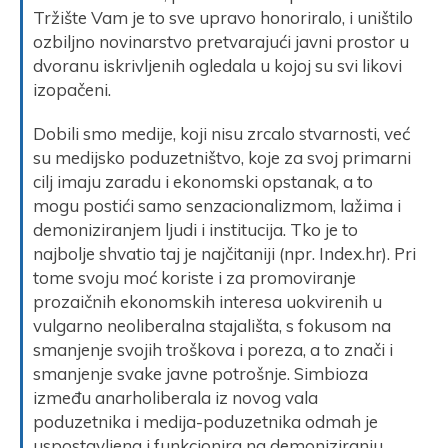
Tržište Vam je to sve upravo honoriralo, i uništilo
ozbiljno novinarstvo pretvarajući javni prostor u
dvoranu iskrivljenih ogledala u kojoj su svi likovi
izopačeni.
Dobili smo medije, koji nisu zrcalo stvarnosti, već
su medijsko poduzetništvo, koje za svoj primarni
cilj imaju zaradu i ekonomski opstanak, a to
mogu postići samo senzacionalizmom, lažima i
demoniziranjem ljudi i institucija. Tko je to
najbolje shvatio taj je najčitaniji (npr. Index.hr). Pri
tome svoju moć koriste i za promoviranje
prozaičnih ekonomskih interesa uokvirenih u
vulgarno neoliberalna stajališta, s fokusom na
smanjenje svojih troškova i poreza, a to znači i
smanjenje svake javne potrošnje. Simbioza
između anarholiberala iz novog vala
poduzetnika i medija-poduzetnika odmah je
uspostavljena i funkcionira na demoniziranju