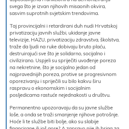
svega što je izvan njihovih misaonih okvira,
sasvim suprotnih svjetskim trendovima.
Taj provincijalni i retardirani duh nudi Hrvatskoj
privatizaciju javnih službi, ukidanje javne
televizije, HAZU, privatizaciju zdravstva, školstva,
traže da ljudi na ruke dobivaju bruto plaću,
destruirajući sve što je solidarno, socijalno i
civilizirano. Uspjeli su spriječiti uvođenje poreza
na nekretnine, što je socijalno jedan od
najpravednijih poreza, protive se progresivnom
oporezivanju i spriječili su bilo kakvu širu
raspravu o ekonomskim i socijalnim
posljedicama rastuće nejednakosti u društvu.
Permanentno upozoravaju da su javne službe
loše, a onda se traži smanjenje njihove potrošnje.
Hoće li te službe biti bolje, ako su slabije
financirane ili još gore? A zapravo nije ih briga za