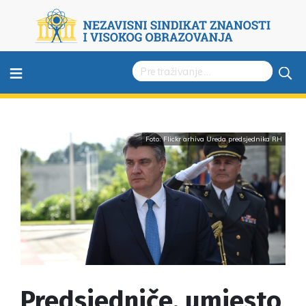
≡
Foto: Flickr arhiva Ureda predsjednika RH
Predsjedniče, umjesto