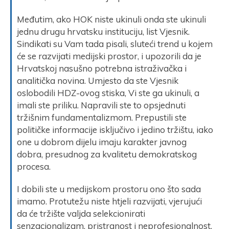
Međutim, ako HOK niste ukinuli onda ste ukinuli
jednu drugu hrvatsku instituciju, list Vjesnik.
Sindikati su Vam tada pisali, sluteći trend u kojem
će se razvijati medijski prostor, i upozorili da je
Hrvatskoj nasušno potrebna istraživačka i
analitička novina. Umjesto da ste Vjesnik
oslobodili HDZ-ovog stiska, Vi ste ga ukinuli, a
imali ste priliku. Napravili ste to opsjednuti
tržišnim fundamentalizmom. Prepustili ste
političke informacije isključivo i jedino tržištu, iako
one u dobrom dijelu imaju karakter javnog
dobra, presudnog za kvalitetu demokratskog
procesa.
I dobili ste u medijskom prostoru ono što sada
imamo. Protutežu niste htjeli razvijati, vjerujući
da će tržište valjda selekcionirati
senzacionalizam, pristranost i neprofesionalnost.