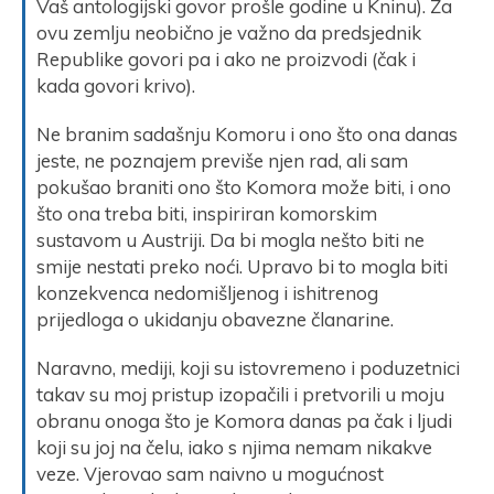
Vaš antologijski govor prošle godine u Kninu). Za
ovu zemlju neobično je važno da predsjednik
Republike govori pa i ako ne proizvodi (čak i
kada govori krivo).
Ne branim sadašnju Komoru i ono što ona danas
jeste, ne poznajem previše njen rad, ali sam
pokušao braniti ono što Komora može biti, i ono
što ona treba biti, inspiriran komorskim
sustavom u Austriji. Da bi mogla nešto biti ne
smije nestati preko noći. Upravo bi to mogla biti
konzekvenca nedomišljenog i ishitrenog
prijedloga o ukidanju obavezne članarine.
Naravno, mediji, koji su istovremeno i poduzetnici
takav su moj pristup izopačili i pretvorili u moju
obranu onoga što je Komora danas pa čak i ljudi
koji su joj na čelu, iako s njima nemam nikakve
veze. Vjerovao sam naivno u mogućnost