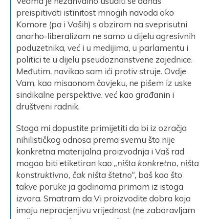
Veoma je nezahvalno usuditi se danas
preispitivati istinitost mnogih navoda oko
Komore (pa i Vaših) s obzirom na sveprisutni
anarho-liberalizam ne samo u dijelu agresivnih
poduzetnika, već i u medijima, u parlamentu i
politici te u dijelu pseudoznanstvene zajednice.
Međutim, navikao sam ići protiv struje. Ovdje
Vam, kao misaonom čovjeku, ne pišem iz uske
sindikalne perspektive, već kao građanin i
društveni radnik.
Stoga mi dopustite primijetiti da bi iz ozračja
nihilističkog odnosa prema svemu što nije
konkretna materijalna proizvodnja i Vaš rad
mogao biti etiketiran kao
„ništa konkretno, ništa
konstruktivno, čak ništa štetno“
, baš kao što
takve poruke ja godinama primam iz istoga
izvora. Smatram da Vi proizvodite dobra koja
imaju neprocjenjivu vrijednost (ne zaboravljam