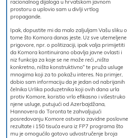
racionalnog dijaloga u hrvatskom javnom
prostoru a uplovio sam u divlji vrtlog
propagande.
Ipak, dopustite mi da malo zaljuljam Vašu sliku o
tome što Komora danas jeste. Uz sve utemeljene
prigovore, npr. o politizaciji, ipak valja primijetiti
da Komora kontinuirano obavlja javne ovlasti i
niz funkcija za koje se ne može reći
„ništa
konkretno, ništa konstruktivno“
te pruža usluge
mnogima koji za to pokažu interes. Na primjer,
dobio sam informaciju da je jedan od nabrijanih
čelnika Urlika poduzetnika koji ovih dana urla
protiv Komore, koristio vrlo efikasno i višestruko
njene usluge, putujući od Azerbajdžana,
Hannovera do Toronta te zahvaljujući
posredovanju Komore ostvario zavidne poslovne
rezultate i 150 tisuća eura iz FP7 programa što
mu je omogućilo gotovo udvostručenje broja