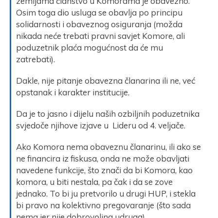
zemljama članstvo u Komorama je obavezno.
Osim toga dio usluga se obavlja po principu
solidarnosti i obaveznog osiguranja (možda
nikada neće trebati pravni savjet Komore, ali
poduzetnik plaća mogućnost da će mu
zatrebati).
Dakle, nije pitanje obavezna članarina ili ne, već
opstanak i karakter institucije.
Da je to jasno i dijelu naših ozbiljnih poduzetnika
svjedoče njihove izjave u Lideru od 4. veljače.
Ako Komora nema obaveznu članarinu, ili ako se
ne financira iz fiskusa, onda ne može obavljati
navedene funkcije, što znači da bi Komora, kao
komora, u biti nestala, pa čak i da se zove
jednako. To bi ju pretvorilo u drugi HUP, i stekla
bi pravo na kolektivno pregovaranje (što sada
nema jer nije dobrovoljna udruga).