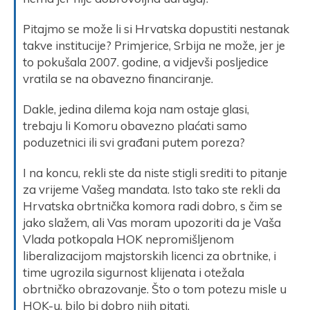
Pitajmo se može li si Hrvatska dopustiti nestanak
takve institucije? Primjerice, Srbija ne može, jer je
to pokušala 2007. godine, a vidjevši posljedice
vratila se na obavezno financiranje.
Dakle, jedina dilema koja nam ostaje glasi,
trebaju li Komoru obavezno plaćati samo
poduzetnici ili svi građani putem poreza?
I na koncu, rekli ste da niste stigli srediti to pitanje
za vrijeme Vašeg mandata. Isto tako ste rekli da
Hrvatska obrtnička komora radi dobro, s čim se
jako slažem, ali Vas moram upozoriti da je Vaša
Vlada potkopala HOK nepromišljenom
liberalizacijom majstorskih licenci za obrtnike, i
time ugrozila sigurnost klijenata i otežala
obrtničko obrazovanje. Što o tom potezu misle u
HOK-u, bilo bi dobro njih pitati.