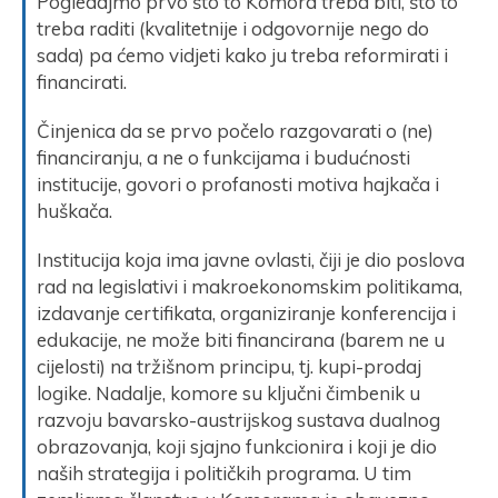
Pogledajmo prvo što to Komora treba biti, što to
treba raditi (kvalitetnije i odgovornije nego do
sada) pa ćemo vidjeti kako ju treba reformirati i
financirati.
Činjenica da se prvo počelo razgovarati o (ne)
financiranju, a ne o funkcijama i budućnosti
institucije, govori o profanosti motiva hajkača i
huškača.
Institucija koja ima javne ovlasti, čiji je dio poslova
rad na legislativi i makroekonomskim politikama,
izdavanje certifikata, organiziranje konferencija i
edukacije, ne može biti financirana (barem ne u
cijelosti) na tržišnom principu, tj. kupi-prodaj
logike. Nadalje, komore su ključni čimbenik u
razvoju bavarsko-austrijskog sustava dualnog
obrazovanja, koji sjajno funkcionira i koji je dio
naših strategija i političkih programa. U tim