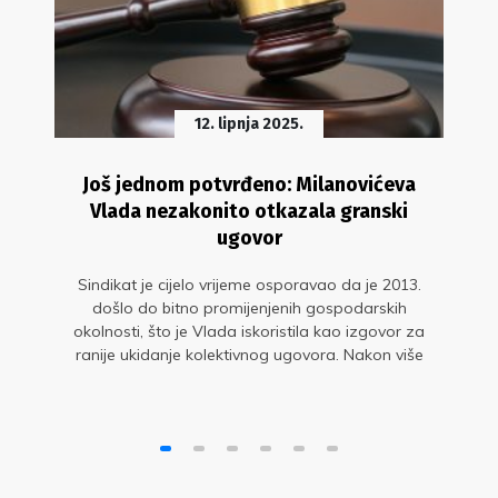
12. lipnja 2025.
Još jednom potvrđeno: Milanovićeva
Vlada nezakonito otkazala granski
ugovor
Sindikat je cijelo vrijeme osporavao da je 2013.
došlo do bitno promijenjenih gospodarskih
okolnosti, što je Vlada iskoristila kao izgovor za
ranije ukidanje kolektivnog ugovora. Nakon više
od desetljeća pravne bitke, konačno je
dokazano da smo od početka bili u pravu