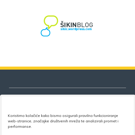
Nezavisni sindikat znanosti i visokog
Koristimo kolačiće kako bismo osigurali pravilno funkcioniranje
obrazovanja
web-stranice, značajke društvenih mreža te analizirali promet i
performanse.