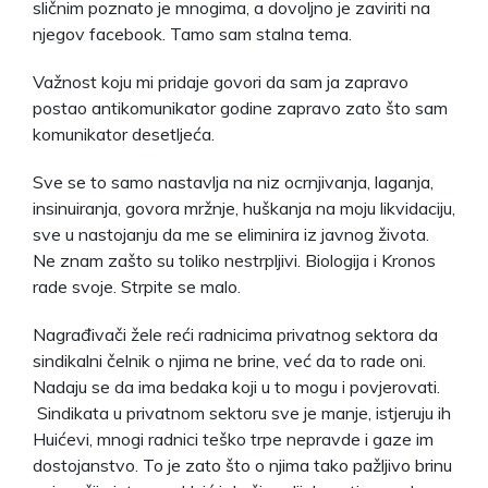
sličnim poznato je mnogima, a dovoljno je zaviriti na
njegov facebook. Tamo sam stalna tema.
Važnost koju mi pridaje govori da sam ja zapravo
postao antikomunikator godine zapravo zato što sam
komunikator desetljeća.
Sve se to samo nastavlja na niz ocrnjivanja, laganja,
insinuiranja, govora mržnje, huškanja na moju likvidaciju,
sve u nastojanju da me se eliminira iz javnog života.
Ne znam zašto su toliko nestrpljivi. Biologija i Kronos
rade svoje. Strpite se malo.
Nagrađivači žele reći radnicima privatnog sektora da
sindikalni čelnik o njima ne brine, već da to rade oni.
Nadaju se da ima bedaka koji u to mogu i povjerovati.
Sindikata u privatnom sektoru sve je manje, istjeruju ih
Huićevi, mnogi radnici teško trpe nepravde i gaze im
dostojanstvo. To je zato što o njima tako pažljivo brinu