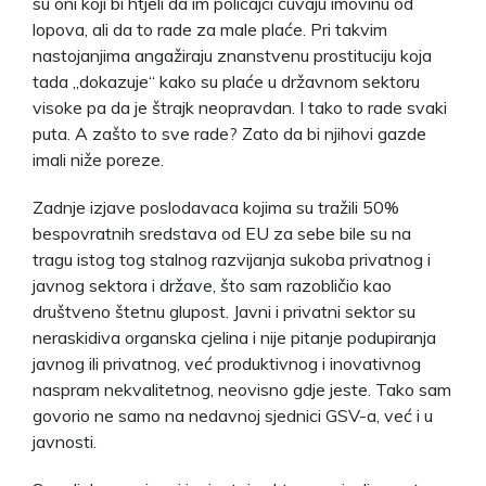
su oni koji bi htjeli da im policajci čuvaju imovinu od
lopova, ali da to rade za male plaće. Pri takvim
nastojanjima angažiraju znanstvenu prostituciju koja
tada „dokazuje“ kako su plaće u državnom sektoru
visoke pa da je štrajk neopravdan. I tako to rade svaki
puta. A zašto to sve rade? Zato da bi njihovi gazde
imali niže poreze.
Zadnje izjave poslodavaca kojima su tražili 50%
bespovratnih sredstava od EU za sebe bile su na
tragu istog tog stalnog razvijanja sukoba privatnog i
javnog sektora i države, što sam razobličio kao
društveno štetnu glupost. Javni i privatni sektor su
neraskidiva organska cjelina i nije pitanje podupiranja
javnog ili privatnog, već produktivnog i inovativnog
naspram nekvalitetnog, neovisno gdje jeste. Tako sam
govorio ne samo na nedavnoj sjednici GSV-a, već i u
javnosti.