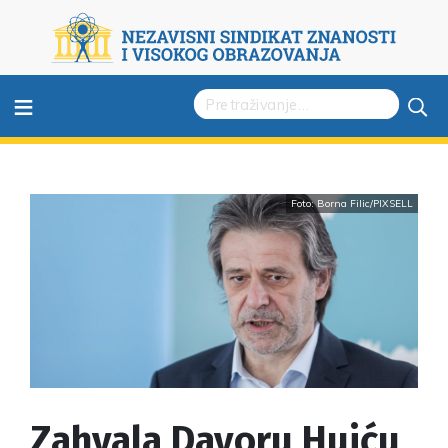
≡
Foto: Borna Filic/PIXSELL
Zahvala Davoru Huiću