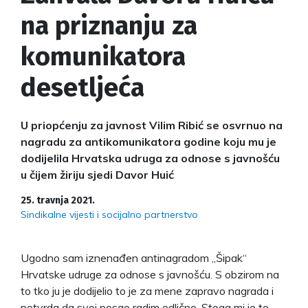
na priznanju za
komunikatora
desetljeća
U priopćenju za javnost Vilim Ribić se osvrnuo na
nagradu za antikomunikatora godine koju mu je
dodijelila Hrvatska udruga za odnose s javnošću
u čijem žiriju sjedi Davor Huić
25. travnja 2021.
Sindikalne vijesti i socijalno partnerstvo
Ugodno sam iznenađen antinagradom „Šipak“
Hrvatske udruge za odnose s javnošću. S obzirom na
to tko ju je dodijelio to je za mene zapravo nagrada i
potvrda da svoj posao radim odlično. Stoga mi je to