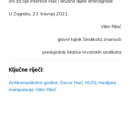
oni za čije interese Huić i družina dijele antinagrade.
U Zagrebu, 23. travnja 2021,
Vilim Ribić
glavni tajnik Sindikata znanosti
predsjednik Matice hrvatskih sindikata
Ključne riječi:
Antikomunikator godine
,
Davor Huić
,
HUOJ
,
medijske
manipulacije
,
Vilim Ribić