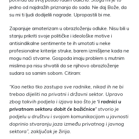
jedno od najdražih priznanja do sada. Ne daj Bože, da
su mi ti ljudi dodijelili nagrade. Upropastili bi me.
Zapanjuje amaterizam u obrazloženju odluke. Nisu bili u
stanju prikriti svoje političke i ideološke motive i
antisindikalne sentimente te ih umotati u neke
profesionalne kriterije struke, barem izmišljene kada ne
mogu naći stvarne. Gospoda imaju problem s mutnim
mislima pa nisu shvatili da se njihovo obrazloženje
sudara sa samim sobom. Citiram:
“Kao netko tko zastupa sve radnike, nikad ih ne bi
trebao dijeliti na privatni i državni sektor. Upravo
zbog takvih podjela i izjava kao što je
‘i radnici u
privatnom sektoru dobit će božićnice’
stvorio je
podjelu u društvu i svojom komunikacijom u javnosti
doprinio stvaranju jaza između privatnog i javnog
sektora”, zaključak je žirija.