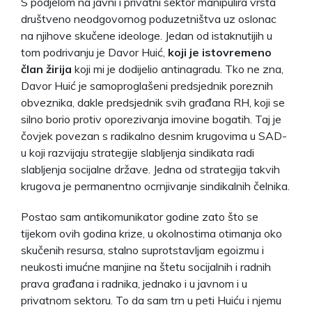
S podjelom na javni i privatni sektor manipulira vrsta
društveno neodgovornog poduzetništva uz oslonac
na njihove skučene ideologe. Jedan od istaknutijih u
tom podrivanju je Davor Huić,
koji je istovremeno
član žirija
koji mi je dodijelio antinagradu. Tko ne zna,
Davor Huić je samoproglašeni predsjednik poreznih
obveznika, dakle predsjednik svih građana RH, koji se
silno borio protiv oporezivanja imovine bogatih. Taj je
čovjek povezan s radikalno desnim krugovima u SAD-
u koji razvijaju strategije slabljenja sindikata radi
slabljenja socijalne države. Jedna od strategija takvih
krugova je permanentno ocrnjivanje sindikalnih čelnika.
Postao sam antikomunikator godine zato što se
tijekom ovih godina krize, u okolnostima otimanja oko
skučenih resursa, stalno suprotstavljam egoizmu i
neukosti imućne manjine na štetu socijalnih i radnih
prava građana i radnika, jednako i u javnom i u
privatnom sektoru. To da sam trn u peti Huiću i njemu