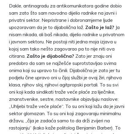
Dakle, antinagradu za antikomunikatora godine dobio
sam zato što sam navodno dijelio radnike na javni i
privatni sektor. Nepristrane i dobronamjerne ljude
upozoravam da je to dijabolična laž.
Zašto je laž?
Ja
nisam nikada, ali baš nikada, dijelio radnike u privatnom
i javnom sektoru. Ne postoji niti jedna moja izjava u
kojoj sam tako nešto zagovarao pa to nije niti ova
citirana.
Zašto je dijabolična?
Zato jer znaju oni
predobro da sam se najžešće suprotstavljao svima
onima koji su upravo to činili. Dijabolična je zato jer tu
podjelu čine upravo oni u čijoj službi je ovaj žiri, njihova
klasa, njihov sloj, njihovi agitpropski portali. To su svi
oni koji kada sindikati traže veće plaće za liječnike,
znanstvenike, sestre, nastavnike objavljuju naslove:
„Uhljebi traže veće plaće“. To su oni koji lažu da je javni
sektor glomazan. To su oni koji zagovaraju minimalnu
državu, „čija je zadaća samo to da drži zvijeri na
rastojanju“ (kako kaže politolog Benjamin Barber). To