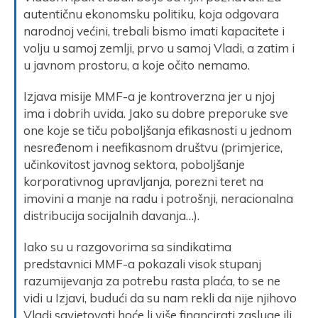
autentičnu ekonomsku politiku, koja odgovara
narodnoj većini, trebali bismo imati kapacitete i
volju u samoj zemlji, prvo u samoj Vladi, a zatim i
u javnom prostoru, a koje očito nemamo.
Izjava misije MMF-a je kontroverzna jer u njoj
ima i dobrih uvida. Jako su dobre preporuke sve
one koje se tiču poboljšanja efikasnosti u jednom
nesređenom i neefikasnom društvu (primjerice,
učinkovitost javnog sektora, poboljšanje
korporativnog upravljanja, porezni teret na
imovini a manje na radu i potrošnji, neracionalna
distribucija socijalnih davanja…).
Iako su u razgovorima sa sindikatima
predstavnici MMF-a pokazali visok stupanj
razumijevanja za potrebu rasta plaća, to se ne
vidi u Izjavi, budući da su nam rekli da nije njihovo
Vladi savjetovati hoće li više financirati zasluge ili