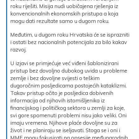
roku riješiti. Misija nudi uobičajena rješenja iz
konvencionalnih ekonomskih pristupa a koja
mogu dati rezultate samo u dugom roku.
Međutim, u dugom roku Hrvatska će se isprazniti
i ostati bez nacionalnih potencijala za bilo kakav
razvoj.
U izjavi se primjećuje već viđeni šablonizirani
pristup bez dovoljno dubokog uvida u probleme
zemlje i bez dovoljne svijesti o teškim
dugoročnim posljedicama postojećih kataklizmi.
Takav pristup očito je posljedica dobivenih
informacija od njihovih istomišljenika iz
financijskog i političkog sektora u zemlji za koje,
svi gore spomenuti problemi nisu jako veliki. Oni
imaju vremena. Njihove plaće dovoljne su za
život i ne planiraju se iseljavati. Stoga se i oni i
MMF mogu fokusirati na opsesije međunarodnih