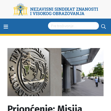
≡
Priopćenje: Misija