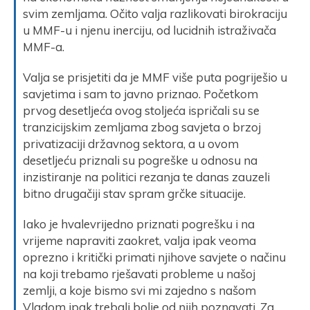
svim zemljama. Očito valja razlikovati birokraciju
u MMF-u i njenu inerciju, od lucidnih istraživača
MMF-a.
Valja se prisjetiti da je MMF više puta pogriješio u
savjetima i sam to javno priznao. Početkom
prvog desetljeća ovog stoljeća ispričali su se
tranzicijskim zemljama zbog savjeta o brzoj
privatizaciji državnog sektora, a u ovom
desetljeću priznali su pogreške u odnosu na
inzistiranje na politici rezanja te danas zauzeli
bitno drugačiji stav spram grčke situacije.
Iako je hvalevrijedno priznati pogrešku i na
vrijeme napraviti zaokret, valja ipak veoma
oprezno i kritički primati njihove savjete o načinu
na koji trebamo rješavati probleme u našoj
zemlji, a koje bismo svi mi zajedno s našom
Vladom ipak trebali bolje od njih poznavati. Za