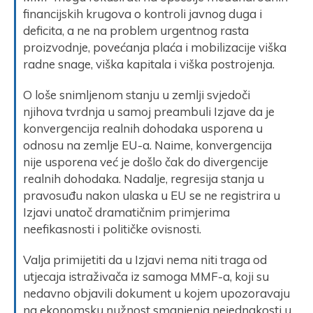
financijskih krugova o kontroli javnog duga i
deficita, a ne na problem urgentnog rasta
proizvodnje, povećanja plaća i mobilizacije viška
radne snage, viška kapitala i viška postrojenja.
O loše snimljenom stanju u zemlji svjedoči
njihova tvrdnja u samoj preambuli Izjave da je
konvergencija realnih dohodaka usporena u
odnosu na zemlje EU-a. Naime, konvergencija
nije usporena već je došlo čak do divergencije
realnih dohodaka. Nadalje, regresija stanja u
pravosuđu nakon ulaska u EU se ne registrira u
Izjavi unatoč dramatičnim primjerima
neefikasnosti i političke ovisnosti.
Valja primijetiti da u Izjavi nema niti traga od
utjecaja istraživača iz samoga MMF-a, koji su
nedavno objavili dokument u kojem upozoravaju
na ekonomsku nužnost smanjenja nejednakosti u