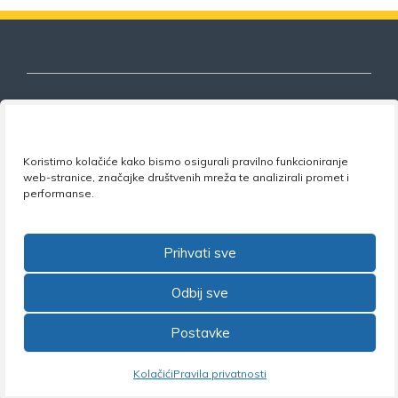
Nezavisni sindikat znanosti i visokog
Koristimo kolačiće kako bismo osigurali pravilno funkcioniranje
obrazovanja
web-stranice, značajke društvenih mreža te analizirali promet i
performanse.
Adresa:
Florijana Andrašeca 18A / VI kat
• 10 000
Zagreb •
Tel:
+385 1 4847 337
•
Email:
uprava@nsz.hr
•
Facebook:
NSZVO
Prihvati sve
Odbij sve
Postavke
©2026 Nezavisni sindikat znanosti i visokog obrazovanja
Kolačići
Pravila privatnosti