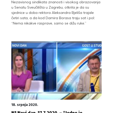
Nezavisnog sindikata znanosti i visokog obrazovanja
u Senatu Sveučilišta u Zagrebu, otkrila je da su
sjednice u doba rektora Aleksandra Bjeliša trajale
četiri sata, a da kod Damira Borasa traju sat i pol:
“Nema nikakve rasprave, samo se dižu ruke.”
18. srpnja 2020.
N1 Novi dan, 17.7.2020. – “Jedno je