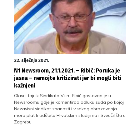
22. siječnja 2021.
N1 Newsroom, 21.1.2021. – Ribić: Poruka je
jasna – nemojte kritizirati jer bi mogli biti
kažnjeni
Glavni tajnik Sindikata Vilim Ribić gostovao je u
Newsroomu gdje je komentirao odluku suda po kojoj
Nezavisni sindikat znanosti i visokog obrazovanja
mora platiti odštetu Hrvatskim studijima i Sveučilištu u
Zagrebu