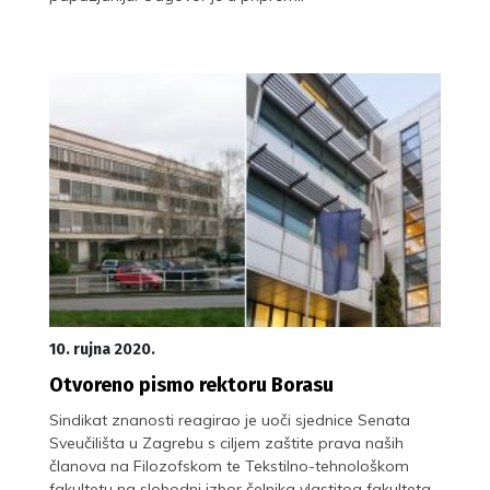
10. rujna 2020.
Otvoreno pismo rektoru Borasu
Sindikat znanosti reagirao je uoči sjednice Senata
Sveučilišta u Zagrebu s ciljem zaštite prava naših
članova na Filozofskom te Tekstilno-tehnološkom
fakultetu na slobodni izbor čelnika vlastitog fakulteta