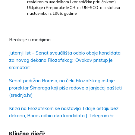
revidiranim uvodnikom i korisničkim priručnikom)
Uključuje i Preporuke MOR-a i UNESCO-a o statusu
nastavnika iz 1966. godine
Reakcije u medijima:
Jutarnji list – Senat sveučilišta odbio oboje kandidata
za novog dekana Filozofskog: ‘Ovakav pristup je
sramotan‘
Senat podržao Borasa, na čelu Filozofskog ostaje
prorektor Šimpraga koji piše radove o janjećoj pašteti
(srednja.hr)
Kriza na Filozofskom se nastavlja. I dalje ostaju bez
dekana, Boras odbio dva kandidata | Telegram.hr
Ključne riječi: