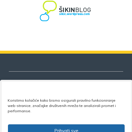
Nezavisni sindikat znanosti i visokog
Koristimo kolačiće kako bismo osigurali pravilno funkcioniranje
obrazovanja
web-stranice, značajke društvenih mreža te analizirali promet i
performanse.
Adresa:
Florijana Andrašeca 18A / VI kat
• 10 000
Zagreb •
Tel:
+385 1 4847 337
•
Email:
uprava@nsz.hr
•
Facebook:
NSZVO
Prihvati sve