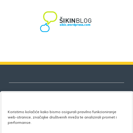
Nezavisni sindikat znanosti i visokog
Koristimo kolačiće kako bismo osigurali pravilno funkcioniranje
obrazovanja
web-stranice, značajke društvenih mreža te analizirali promet i
performanse.
Adresa:
Florijana Andrašeca 18A / VI kat
• 10 000