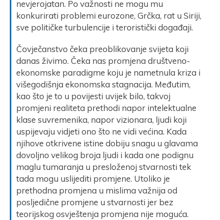
nevjerojatan. Po važnosti ne mogu mu
konkurirati problemi eurozone, Grčka, rat u Siriji,
sve političke turbulencije i teroristički događaji.
Čovječanstvo čeka preoblikovanje svijeta koji
danas živimo. Čeka nas promjena društveno-
ekonomske paradigme koju je nametnula kriza i
višegodišnja ekonomska stagnacija. Međutim,
kao što je to u povijesti uvijek bilo, takvoj
promjeni realiteta prethodi napor intelektualne
klase suvremenika, napor vizionara, ljudi koji
uspijevaju vidjeti ono što ne vidi većina. Kada
njihove otkrivene istine dobiju snagu u glavama
dovoljno velikog broja ljudi i kada one podignu
maglu tumaranja u presloženoj stvarnosti tek
tada mogu uslijediti promjene. Utoliko je
prethodna promjena u mislima važnija od
posljedične promjene u stvarnosti jer bez
teorijskog osvještenja promjena nije moguća.