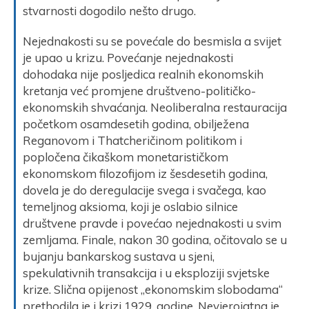
stvarnosti dogodilo nešto drugo.
Nejednakosti su se povećale do besmisla a svijet
je upao u krizu. Povećanje nejednakosti
dohodaka nije posljedica realnih ekonomskih
kretanja već promjene društveno-političko-
ekonomskih shvaćanja. Neoliberalna restauracija
početkom osamdesetih godina, obilježena
Reganovom i Thatcheričinom politikom i
popločena čikaškom monetarističkom
ekonomskom filozofijom iz šesdesetih godina,
dovela je do deregulacije svega i svačega, kao
temeljnog aksioma, koji je oslabio silnice
društvene pravde i povećao nejednakosti u svim
zemljama. Finale, nakon 30 godina, očitovalo se u
bujanju bankarskog sustava u sjeni,
spekulativnih transakcija i u eksploziji svjetske
krize. Slična opijenost „ekonomskim slobodama“
prethodila je i krizi 1929. godine. Nevjerojatna je