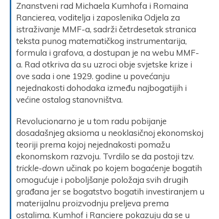
Znanstveni rad Michaela Kumhofa i Romaina
Rancierea, voditelja i zaposlenika Odjela za
istraživanje MMF-a, sadrži četrdesetak stranica
teksta punog matematičkog instrumentarija,
formula i grafova, a dostupan je na webu MMF-
a. Rad otkriva da su uzroci obje svjetske krize i
ove sada i one 1929. godine u povećanju
nejednakosti dohodaka između najbogatijih i
većine ostalog stanovništva.
Revolucionarno je u tom radu pobijanje
dosadašnjeg aksioma u neoklasičnoj ekonomskoj
teoriji prema kojoj nejednakosti pomažu
ekonomskom razvoju. Tvrdilo se da postoji tzv.
trickle-down
učinak po kojem bogaćenje bogatih
omogućuje i poboljšanje položaja svih drugih
građana jer se bogatstvo bogatih investiranjem u
materijalnu proizvodnju preljeva prema
ostalima. Kumhof i Ranciere pokazuju da se u