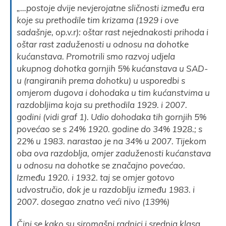
„…postoje dvije nevjerojatne sličnosti između era
koje su prethodile tim krizama (1929 i ove
sadašnje, op.v.r): oštar rast nejednakosti prihoda i
oštar rast zaduženosti u odnosu na dohotke
kućanstava. Promotrili smo razvoj udjela
ukupnog dohotka gornjih 5% kućanstava u SAD-
u (rangiranih prema dohotku) u usporedbi s
omjerom dugova i dohodaka u tim kućanstvima u
razdobljima koja su prethodila 1929. i 2007.
godini (vidi graf 1). Udio dohodaka tih gornjih 5%
povećao se s 24% 1920. godine do 34% 1928.; s
22% u 1983. narastao je na 34% u 2007.
Tijekom
oba ova razdoblja, omjer zaduženosti kućanstava
u odnosu na dohotke se značajno povećao.
Između 1920. i 1932. taj se omjer gotovo
udvostručio, dok je u razdoblju između 1983. i
2007. dosegao znatno veći nivo (139%)
Čini se kako su siromašni radnici i srednja klasa