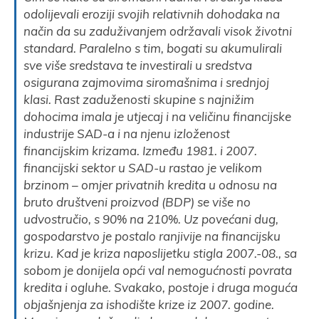
odolijevali eroziji svojih relativnih dohodaka na
način da su zaduživanjem održavali visok životni
standard. Paralelno s tim, bogati su akumulirali
sve više sredstava te investirali u sredstva
osigurana zajmovima siromašnima i srednjoj
klasi.
Rast zaduženosti skupine s najnižim
dohocima imala je utjecaj i na veličinu financijske
industrije SAD-a i na njenu izloženost
financijskim krizama. Između 1981. i 2007.
financijski sektor u SAD-u rastao je velikom
brzinom – omjer privatnih kredita u odnosu na
bruto društveni proizvod (BDP) se više no
udvostručio, s 90% na 210%. Uz povećani dug,
gospodarstvo je postalo ranjivije na financijsku
krizu. Kad je kriza naposlijetku stigla 2007.-08., sa
sobom je donijela opći val nemogućnosti povrata
kredita i ogluhe.
Svakako, postoje i druga moguća
objašnjenja za ishodište krize iz 2007. godine.