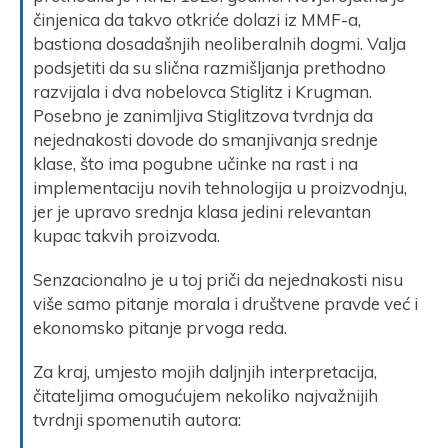
činjenica da takvo otkriće dolazi iz MMF-a,
bastiona dosadašnjih neoliberalnih dogmi. Valja
podsjetiti da su slična razmišljanja prethodno
razvijala i dva nobelovca Stiglitz i Krugman.
Posebno je zanimljiva Stiglitzova tvrdnja da
nejednakosti dovode do smanjivanja srednje
klase, što ima pogubne učinke na rast i na
implementaciju novih tehnologija u proizvodnju,
jer je upravo srednja klasa jedini relevantan
kupac takvih proizvoda.
Senzacionalno je u toj priči da nejednakosti nisu
više samo pitanje morala i društvene pravde već i
ekonomsko pitanje prvoga reda.
Za kraj, umjesto mojih daljnjih interpretacija,
čitateljima omogućujem nekoliko najvažnijih
tvrdnji spomenutih autora: