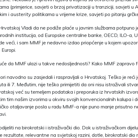
a (primjerice, savjeti o brzoj privatizaciji u tranziciji, savjeti u Az
kim i
austerity
politikama u vrijeme krize, savjeti po pitanju grčke
Hrvatskoj Vladi da ne podiže plaće u javnim službama potpuno je
odnih institucija, od Europske centralne banke, OECD, ILO-a
de veći, i sam MMF je nedavno izdao priopćenje u kojem upozo
 Europi.
uće da MMF ulazi u takve nedosljednosti? Kako MMF zapravo f
tori navodno su zasjedali i raspravljali o Hrvatskoj. Teško je reći j
ta ili 7. Međutim, nije teško primijetiti da oni nisu istraživali stv
vatskoj već su temeljem podataka i preporuka iz hrvatskih izvora
im tim našim izvorima u okviru svojih konvencionalnih kalupa i do
ičko otaljavanje posla u radu MMF-a nije puno manje prisutno n
avi.
ijeliti na birokratski i istraživački dio. Dok u istraživačkom dijel
je rezultate, relevantne na svjetskoj razini, dotle, birokratski dio 