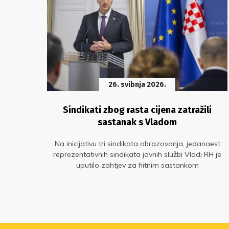
26. svibnja 2026.
ci
Sindikati zbog rasta cijena zatražili
sastanak s Vladom
ati i
a i
Na inicijativu tri sindikata obrazovanja, jedanaest
je
reprezentativnih sindikata javnih službi Vladi RH je
uputilo zahtjev za hitnim sastankom