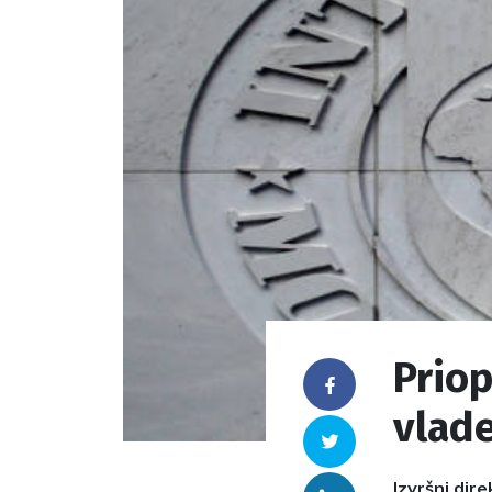
Prio
Facebook
vlad
Twitter
Izvršni dir