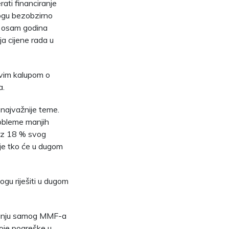
ti financiranje
mogu bezobzirno
n osam godina
ja cijene rada u
hovim kalupom o
a.
 najvažnije teme.
robleme manjih
bez 18 % svog
je tko će u dugom
ogu riješiti u dugom
znanju samog MMF-a
voje pogreške u