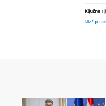
Ključne rij
MMF
,
prepo