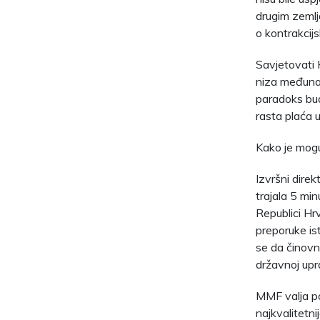
drugim zemljam
o kontrakcijs
Savjetovati 
niza međunar
paradoks bu
rasta plaća u
Kako je mog
Izvršni direk
trajala 5 minu
Republici Hr
preporuke ist
se da činovn
državnoj upr
MMF valja pod
najkvalitetni