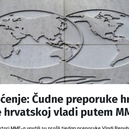
pćenje: Čudne preporuke h
e hrvatskoj vladi putem M
ektori MMF-a uputili su prošli tjedan preporuke Vladi Repu