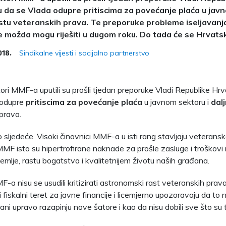
 da se Vlada odupre pritiscima za povećanje plaća u javn
stu veteranskih prava. Te preporuke probleme iseljavanja
 možda mogu riješiti u dugom roku. Do tada će se Hrvatsk
Sindikalne vijesti i socijalno partnerstvo
018.
ktori MMF-a uputili su prošli tjedan preporuke Vladi Republike Hr
 odupre
pritiscima za povećanje plaća
u javnom sektoru i
dal
prava.
 sljedeće. Visoki činovnici MMF-a u isti rang stavljaju veteransk
MMF isto su hipertrofirane naknade za prošle zasluge i troškovi 
emlje, rastu bogatstva i kvalitetnijem životu naših građana.
-a nisu se usudili kritizirati astronomski rast veteranskih prava
i fiskalni teret za javne financije i licemjerno upozoravaju da to
ni upravo razapinju nove šatore i kao da nisu dobili sve što su tr