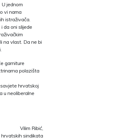
a. U jednom
to vi nama
ih istraživača.
i da oni slijede
traživačkim
 na vlast. Da ne bi
.
e garniture
ktrinarna polazišta
u savjete hrvatskoj
a u neoliberalne
Vilim Ribić,
 hrvatskih sindikata