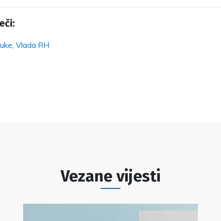
eči:
ruke
,
Vlada RH
Vezane vijesti