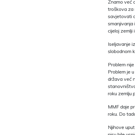
Znamo već o
troškova za n
savjetovati 
smanjivanja i
cijeloj zemlj
Iseljavanje 
slobodnom kr
Problem nije
Problem je u
država već n
stanovništva
roku zemlju p
MMF daje pre
roku. Do tad
Njihove uput
nisu bile usp