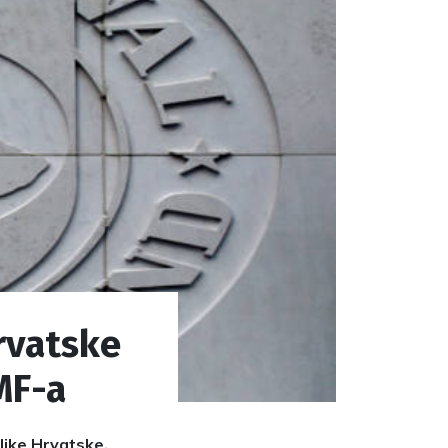
rvatske
MF-a
blike Hrvatske.