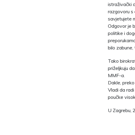
istraživački
razgovoru s 
savjetujete m
Odgovor je bi
politike i d
preporukama,
bilo zabune, t
Tako birokra
priželjkuju d
MMF-a.
Dakle, preko 
Vladi da radi
poučke viso
U Zagrebu, 2