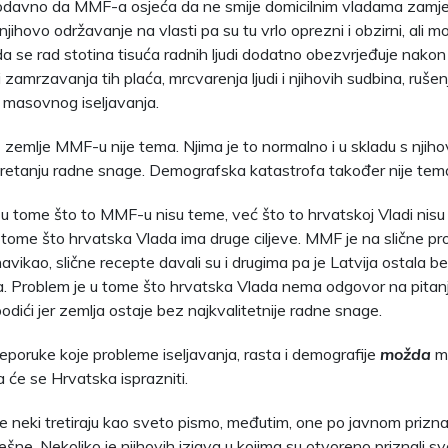
davno da MMF-a osjeća da ne smije domicilnim vladama zamjera
jihovo održavanje na vlasti pa su tu vrlo oprezni i obzirni, ali 
da se rad stotina tisuća radnih ljudi dodatno obezvrjeđuje nako
 zamrzavanja tih plaća, mrcvarenja ljudi i njihovih sudbina, rušen
i i masovnog iseljavanja.
iz zemlje MMF-u nije tema. Njima je to normalno i u skladu s nji
etanju radne snage. Demografska katastrofa također nije tem
 u tome što to MMF-u nisu teme, već što to hrvatskoj Vladi nisu
 tome što hrvatska Vlada ima druge ciljeve. MMF je na slične p
avikao, slične recepte davali su i drugima pa je Latvija ostala 
. Problem je u tome što hrvatska Vlada nema odgovor na pitan
odići jer zemlja ostaje bez najkvalitetnije radne snage.
poruke koje probleme iseljavanja, rasta i demografije
možda
m
a će se Hrvatska isprazniti.
e neki tretiraju kao sveto pismo, međutim, one po javnom pri
ješne. Nekoliko je njihovih izjava u kojima su otvoreno priznali s