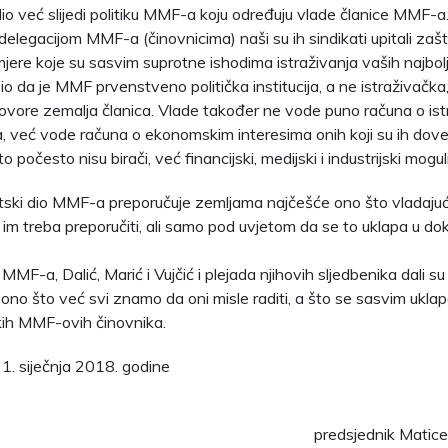
 dio već slijedi politiku MMF-a koju određuju vlade članice MMF-
delegacijom MMF-a (činovnicima) naši su ih sindikati upitali zaš
jere koje su sasvim suprotne ishodima istraživanja vaših najbolj
o da je MMF prvenstveno politička institucija, a ne istraživačka, 
ogovore zemalja članica. Vlade također ne vode puno računa o is
 već vode računa o ekonomskim interesima onih koji su ih doveli
o počesto nisu birači, već financijski, medijski i industrijski moguli
tski dio MMF-a preporučuje zemljama najčešće ono što vladajuć
a im treba preporučiti, ali samo pod uvjetom da se to uklapa u do
MMF-a, Dalić, Marić i Vujčić i plejada njihovih sljedbenika dali s
 ono što već svi znamo da oni misle raditi, a što se sasvim uklap
kih MMF-ovih činovnika.
1. siječnja 2018. godine
predsjednik Matice