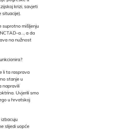
ijskoj krizi, savjeti
 situacije).
 suprotno mišljenju
, UNCTAD-a…, a da
rava na nužnost
unkcionira?
e li ta rasprava
arno stanje u
 napravili
ktrina. Uvjerili smo
ego u hrvatskoj
u izbacuju
ne slijedi uopće