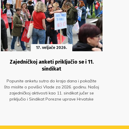
17. veljače 2026.
Zajedničkoj anketi priključio se i 11.
I
sindikat
Popunite anketu sutra do kraja dana i pokažite
Čl
što mislite o povišici Vlade za 2026. godinu. Našoj
koj
zajedničkoj aktivosti kao 11. sindikat jučer se
put
priključio i Sindikat Porezne uprave Hrvatske