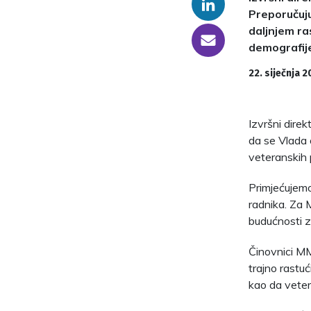
Linkedin
Preporučuju
daljnjem ra
someone@yoursite.com
demografije
22. siječnja 2
Izvršni dire
da se Vlada
veteranskih 
Primjećujemo
radnika. Za 
budućnosti z
Činovnici MMF
trajno rastuć
kao da vetera