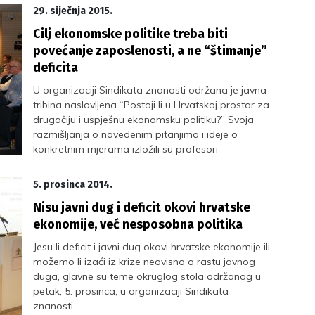
situacije s onom u kojoj se našla Njemačka nakon
29. siječnja 2015.
Drugog svjetskog rata.
Cilj ekonomske politike treba biti
povećanje zaposlenosti, a ne “štimanje”
deficita
U organizaciji Sindikata znanosti održana je javna
tribina naslovljena “Postoji li u Hrvatskoj prostor za
drugačiju i uspješnu ekonomsku politiku?” Svoja
razmišljanja o navedenim pitanjima i ideje o
konkretnim mjerama izložili su profesori
Ekonomskog fakulteta Sveučilišta u Zagrebu, prof.
dr. sc. Boris Cota i prof. dr. sc. Ljubo Jurčić, a
5. prosinca 2014.
uvodničar tribine bio je naš počasni predsjednik,
Nisu javni dug i deficit okovi hrvatske
prof. dr. sc. Zvonimir Šikić.
ekonomije, već nesposobna politika
Jesu li deficit i javni dug okovi hrvatske ekonomije ili
možemo li izaći iz krize neovisno o rastu javnog
duga, glavne su teme okruglog stola održanog u
petak, 5. prosinca, u organizaciji Sindikata
znanosti.