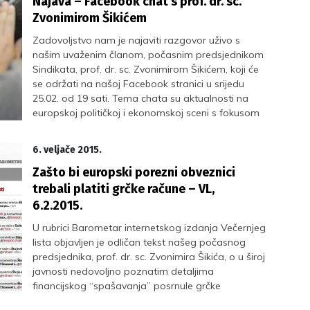
Najava – Facebook chat s prof. dr. sc.
Zvonimirom Šikićem
Zadovoljstvo nam je najaviti razgovor uživo s
našim uvaženim članom, počasnim predsjednikom
Sindikata, prof. dr. sc. Zvonimirom Šikićem, koji će
se održati na našoj Facebook stranici u srijedu
25.02. od 19 sati. Tema chata su aktualnosti na
europskoj političkoj i ekonomskoj sceni s fokusom
na financijsko spašavanje posrnule grčke
ekonomije te pobjedu Syrize na grčkim
6. veljače 2015.
parlamentarnim izborima.
Zašto bi europski porezni obveznici
trebali platiti grčke račune – VL,
6.2.2015.
U rubrici Barometar internetskog izdanja Večernjeg
lista objavljen je odličan tekst našeg počasnog
predsjednika, prof. dr. sc. Zvonimira Šikića, o u široj
javnosti nedovoljno poznatim detaljima
financijskog “spašavanja” posrnule grčke
ekonomije od strane Trojke te o usporedbi grčke