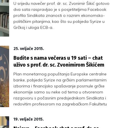
U srijedu navečer prof. dr. sc. Zvonimir Šikić gotovo
dva sata raspravljao je s posjetiteljima Facebook
profila Sindikata znanosti o raznim ekonomsko-
političkim pitanjima, kao što su pobjeda Syrize u
Grčkoj i uloga ECB-a.
25. veljače 2015.
Budite s nama večeras u 19 sati – chat
uživo s prof. dr. sc. Zvonimirom Šikićem
Plan monetarnog popuštanja Europske centralne
banke, pobjeda Syrize na grčkim parlamentarnim
izborima i financijsko spašavanje posrnule grčke
ekonomije samo su neke od tema u otvorenom
razgovoru s počasnim predsjednikom Sindikata i
redovitim profesorom na zagrebačkom Fakultetu
strojarstva i brodogradnje, prof. dr. sc. Zvonimirom
Šikićem, koji će odgovarati na vaša pitanja i
19. veljače 2015.
komentare.