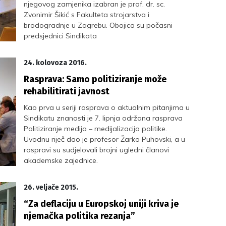
njegovog zamjenika izabran je prof. dr. sc.
Zvonimir Šikić s Fakulteta strojarstva i
brodogradnje u Zagrebu. Obojica su počasni
predsjednici Sindikata
24. kolovoza 2016.
Rasprava: Samo politiziranje može
rehabilitirati javnost
Kao prva u seriji rasprava o aktualnim pitanjima u
Sindikatu znanosti je 7. lipnja održana rasprava
Politiziranje medija – medijalizacija politike.
Uvodnu riječ dao je profesor Žarko Puhovski, a u
raspravi su sudjelovali brojni ugledni članovi
akademske zajednice.
26. veljače 2015.
“Za deflaciju u Europskoj uniji kriva je
njemačka politika rezanja”