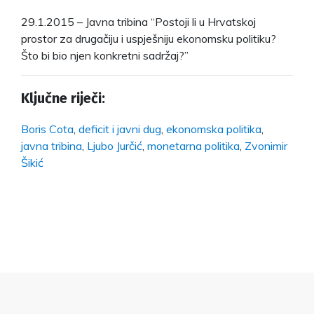
29.1.2015 – Javna tribina “Postoji li u Hrvatskoj
prostor za drugačiju i uspješniju ekonomsku politiku?
Što bi bio njen konkretni sadržaj?”
Ključne riječi:
Boris Cota
,
deficit i javni dug
,
ekonomska politika
,
javna tribina
,
Ljubo Jurčić
,
monetarna politika
,
Zvonimir
Šikić