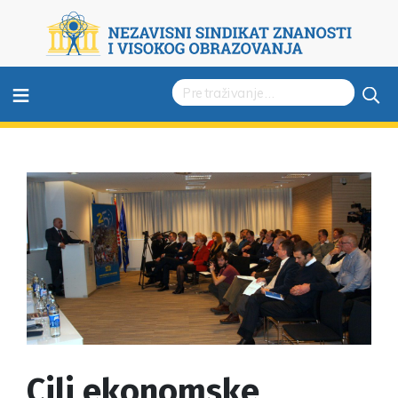
≡
Cilj ekonomske