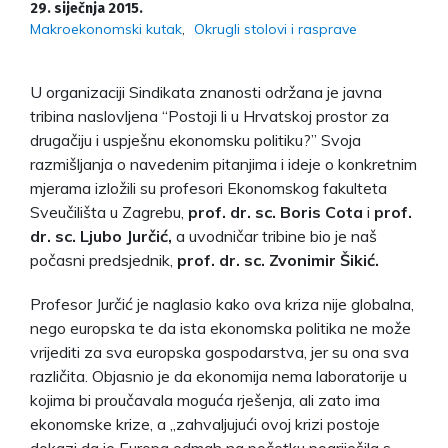
29. siječnja 2015.
Makroekonomski kutak
Okrugli stolovi i rasprave
U organizaciji Sindikata znanosti održana je javna
tribina naslovljena “Postoji li u Hrvatskoj prostor za
drugačiju i uspješnu ekonomsku politiku?” Svoja
razmišljanja o navedenim pitanjima i ideje o konkretnim
mjerama izložili su profesori Ekonomskog fakulteta
Sveučilišta u Zagrebu,
prof. dr. sc.
Boris Cota
i
prof.
dr. sc. Ljubo Jurčić,
a uvodničar tribine bio je naš
počasni predsjednik,
prof. dr. sc. Zvonimir Šikić.
Profesor Jurčić je naglasio kako ova kriza nije globalna,
nego europska te da ista ekonomska politika ne može
vrijediti za sva europska gospodarstva, jer su ona sva
različita. Objasnio je da ekonomija nema laboratorije u
kojima bi proučavala moguća rješenja, ali zato ima
ekonomske krize, a „zahvaljujući ovoj krizi postoje
dokazi da je Europa odmah na početku pogriješila s