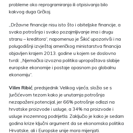
probleme oko reprogramiranja ili otpisivanja bilo
kakvog duga Grčkoj.
„Državne financije nisu isto što i obiteljske financije, a
svaka potrošnja i svako pozajmljivanje ima i drugu
stranu – kreditora“, napomenuo je Šikić upozorivši i na
polugodišnji izvještaj američkog ministarstva financija
objavljen krajem 2013. godine u kojem se doslovno
tvrdi: „Njemačka izvozna politika upropaštava slabije
europske ekonomije i postaje opasnom po globalnu
ekonomiju“.
Vilim Ribić
, predsjednik Velikog vijeća, složio se s
Jurčićevom tezom kako je unutarnja potrošnja
nezapaženi potencijal, jer 66% potrošnje odlazi na
hrvatske proizvode i usluge, a 34% na proizvode i
usluge inozemnog podrijetla. Zaključio je kako je sedam
godina krize ključni argument da se ekonomska politika
Hrvatske, ali i Europske unije mora mijenjati.