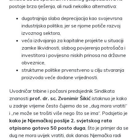
postoje brza rješenja, ali nudi nekoliko alternativa:
dugotrajnija slaba deprecijacija kao svojevrsna
industrijska politika, jer se njome potiče razvoj
izvoznog sektora,
veća izdvajanja za kapitalne projekte u situaciji
zamke likvidnosti, slabog povjerenja potrošača i
investitora i povijesno niskih prinosa na državne
obveznice,
strukturne politike prvenstveno u cilju stvaranja
proizvoda veće dodane vrijednosti.
Uvodničar tribine i počasni predsjednik Sindikata
znanosti
prof. dr. sc. Zvonimir Šikić
istaknuo je kako
u zadnje vrijeme često čujemo da se „dug mora vratiti“
i „ne može se trošiti više nego što se ima“. Podsjetio je
kako je Njemačkoj poslije 2. svjetskog rata
otpisano gotovo 50 posto duga
, što je primjer da se
dug ne mora uvijek vratiti, dok danas Njemačka radi