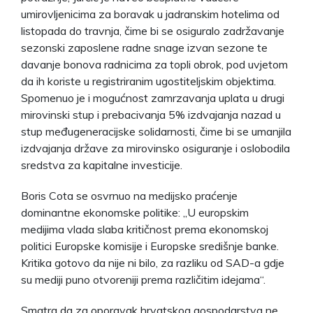
umirovljenicima za boravak u jadranskim hotelima od
listopada do travnja, čime bi se osiguralo zadržavanje
sezonski zaposlene radne snage izvan sezone te
davanje bonova radnicima za topli obrok, pod uvjetom
da ih koriste u registriranim ugostiteljskim objektima.
Spomenuo je i mogućnost zamrzavanja uplata u drugi
mirovinski stup i prebacivanja 5% izdvajanja nazad u
stup međugeneracijske solidarnosti, čime bi se umanjila
izdvajanja države za mirovinsko osiguranje i oslobodila
sredstva za kapitalne investicije.
Boris Cota se osvrnuo na medijsko praćenje
dominantne ekonomske politike: „U europskim
medijima vlada slaba kritičnost prema ekonomskoj
politici Europske komisije i Europske središnje banke.
Kritika gotovo da nije ni bilo, za razliku od SAD-a gdje
su mediji puno otvoreniji prema različitim idejama“.
Smatra da za oporavak hrvatskog gospodarstva ne