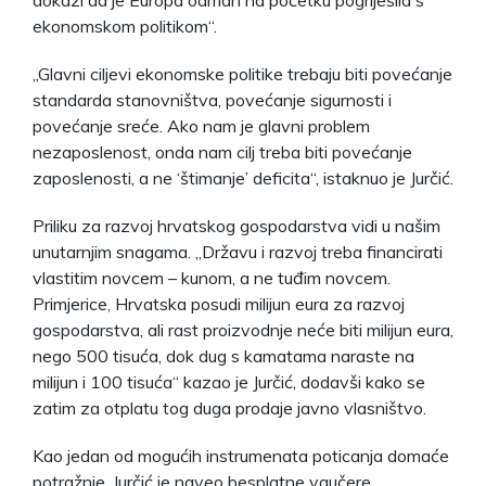
ekonomskom politikom“.
„Glavni ciljevi ekonomske politike trebaju biti povećanje
standarda stanovništva, povećanje sigurnosti i
povećanje sreće. Ako nam je glavni problem
nezaposlenost, onda nam cilj treba biti povećanje
zaposlenosti, a ne ‘štimanje’ deficita“, istaknuo je Jurčić.
Priliku za razvoj hrvatskog gospodarstva vidi u našim
unutarnjim snagama. „Državu i razvoj treba financirati
vlastitim novcem – kunom, a ne tuđim novcem.
Primjerice, Hrvatska posudi milijun eura za razvoj
gospodarstva, ali rast proizvodnje neće biti milijun eura,
nego 500 tisuća, dok dug s kamatama naraste na
milijun i 100 tisuća“ kazao je Jurčić, dodavši kako se
zatim za otplatu tog duga prodaje javno vlasništvo.
Kao jedan od mogućih instrumenata poticanja domaće
potražnje, Jurčić je naveo besplatne vaučere