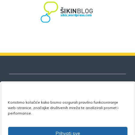
Nezavisni sindikat znanosti i visokog
Koristimo kolačiće kako bismo osigurali pravilno funkcioniranje
obrazovanja
web-stranice, značajke društvenih mreža te analizirali promet i
performanse.
Adresa:
Florijana Andrašeca 18A / VI kat
• 10 000
Zagreb •
Tel:
+385 1 4847 337
•
Email:
uprava@nsz.hr
•
Facebook:
NSZVO
Prihvati sve