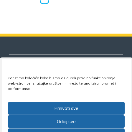
Koristimo kolačiće kako bismo osigurali pravilno funkcioniranje
Nezavisni sindikat znanosti i visokog
web-stranice, značajke društvenih mreža te analizirali promet i
obrazovanja
performanse.
Adresa:
Florijana Andrašeca 18A / VI kat
• 10 000
Zagreb •
Tel:
+385 1 4847 337
•
Email:
uprava@nsz.hr
Prihvati sve
•
Facebook:
NSZVO
Odbij sve