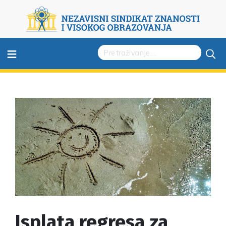
≡
Isplata regresa za