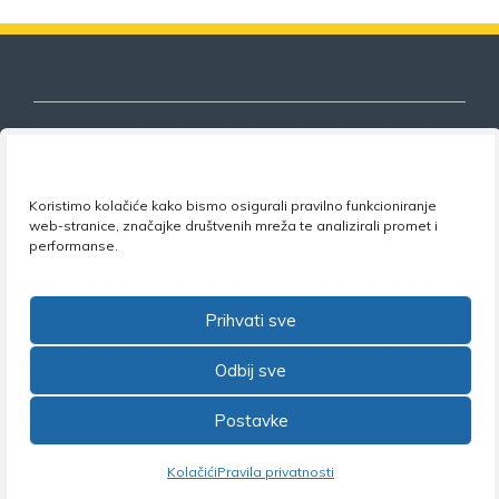
Nezavisni sindikat znanosti i visokog
Koristimo kolačiće kako bismo osigurali pravilno funkcioniranje
obrazovanja
web-stranice, značajke društvenih mreža te analizirali promet i
performanse.
Adresa:
Florijana Andrašeca 18A / VI kat
• 10 000
Zagreb •
Tel:
+385 1 4847 337
•
Email:
uprava@nsz.hr
•
Facebook:
NSZVO
Prihvati sve
Odbij sve
Postavke
©2026 Nezavisni sindikat znanosti i visokog obrazovanja
Kolačići
Pravila privatnosti